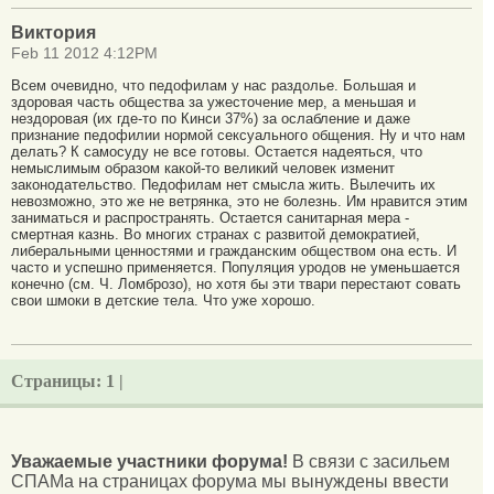
Виктория
Feb 11 2012 4:12PM
Всем очевидно, что педофилам у нас раздолье. Большая и
здоровая часть общества за ужесточение мер, а меньшая и
нездоровая (их где-то по Кинси 37%) за ослабление и даже
признание педофилии нормой сексуального общения. Ну и что нам
делать? К самосуду не все готовы. Остается надеяться, что
немыслимым образом какой-то великий человек изменит
законодательство. Педофилам нет смысла жить. Вылечить их
невозможно, это же не ветрянка, это не болезнь. Им нравится этим
заниматься и распространять. Остается санитарная мера -
смертная казнь. Во многих странах с развитой демократией,
либеральными ценностями и гражданским обществом она есть. И
часто и успешно применяется. Популяция уродов не уменьшается
конечно (см. Ч. Ломброзо), но хотя бы эти твари перестают совать
свои шмоки в детские тела. Что уже хорошо.
Страницы:
1 |
Уважаемые участники форума!
В связи с засильем
СПАМа на страницах форума мы вынуждены ввести