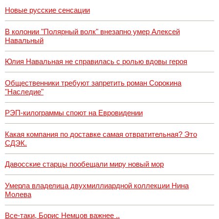
Новые русские сенсации
В колонии "Полярный волк" внезапно умер Алексей
Навальный
Юлия Навальная не справилась с ролью вдовы героя
Общественники требуют запретить роман Сорокина
"Наследие"
РЭП-килограммы споют на Евровидении
Какая компания по доставке самая отвратительная? Это
СДЭК.
Давосские старцы пообещали миру новый мор
Умерла владелица двухмиллиардной коллекции Нина
Молева
Все-таки, Борис Немцов важнее ..