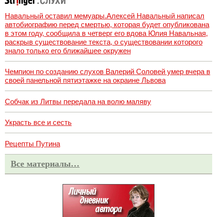
Навальный оставил мемуары.Алексей Навальный написал
автобиографию перед смертью, которая будет опубликована
в этом году, сообщила в четверг его вдова Юлия Навальная,
раскрыв существование текста, о существовании которого
знало только его ближайшее окружен
Чемпион по созданию слухов Валерий Соловей умер вчера в
своей панельной пятиэтажке на окраине Львова
Собчак из Литвы передала на волю маляву
Украсть все и сесть
Рецепты Путина
Все материалы…