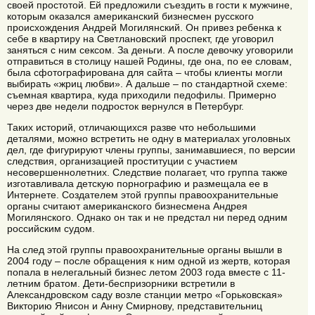
своей простотой. Ей предложили съездить в гости к мужчине,
которым оказался американский бизнесмен русского
происхождения Андрей Могилянский. Он привез ребенка к
себе в квартиру на Светлановский проспект, где уговорил
заняться с ним сексом. За деньги. А после девочку уговорили
отправиться в столицу нашей Родины, где она, по ее словам,
была сфотографирована для сайта – чтобы клиенты могли
выбирать «жриц любви». А дальше – по стандартной схеме:
съемная квартира, куда приходили педофилы. Примерно
через две недели подросток вернулся в Петербург.
Таких историй, отличающихся разве что небольшими
деталями, можно встретить не одну в материалах уголовных
дел, где фигурируют члены группы, занимавшиеся, по версии
следствия, организацией проституции с участием
несовершеннолетних. Следствие полагает, что группа также
изготавливала детскую порнографию и размещала ее в
Интернете. Создателем этой группы правоохранительные
органы считают американского бизнесмена Андрея
Могилянского. Однако он так и не предстал ни перед одним
российским судом.
На след этой группы правоохранительные органы вышли в
2004 году – после обращения к ним одной из жертв, которая
попала в нелегальный бизнес летом 2003 года вместе с 11-
летним братом. Дети-беспризорники встретили в
Александровском саду возле станции метро «Горьковская»
Викторию Янисон и Анну Смирнову, представительниц