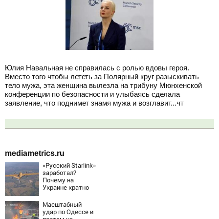
Юлия Навальная не справилась с ролью вдовы героя.
Вместо того чтобы лететь за Полярный круг разыскивать
тело мужа, эта женщина вылезла на трибуну Мюнхенской
конференции по безопасности и улыбаясь сделала
заявление, что поднимет знамя мужа и возглавит...чт
mediametrics.ru
«Русский Starlink»
заработал?
Почему на
Украине кратно
увеличилась
точность
Масштабный
попаданий по
удар по Одессе и
объектам ВСУ