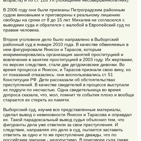
возраста) и по ст. 126 УК (похищение несовершеннолетних).
В 2006 году они были признаны Петроградским районным
судом виновными и приговорены к реальному лишению
свободы на сроки от 8 до 15 лет. Михалев не согласился с
выводами суда и обратился с жалобой в Европейский суд по
правам человека.
Второе уголовное дело было направлено в Выборгский
районный суд в январе 2010 года. В качестве обвиняемых в
нем фигурировали Янисон и Тарасов, которым
инкриминировались организация занятий проституцией и
вовлечение в занятие проституцией в 2003 году. Их жертвами,
по версии следствия, стали две детдомовские девочки. Во
время процесса и Янисон, и Тарасов признали свою вину, но
от показаний отказались: они воспользовались ст. 51
Конституции РФ. Дети рассказали об обстоятельствах
преступлений. В качестве свидетелей в процессе выступали
их подруги по несчастью. Одна свидетельница во время
допроса сказала, что, мол, помнит те события плохо и вообще
старается их стереть из памяти.
Выборгский суд, изучив все представленные материалы,
сделал вывод о невиновности Янисон и Тарасова и оправдал
их. Такой парадоксальный вывод судья объяснил тем, что
фигуранты дела уже ответили за свои преступления. И
следствие, направляя это дело в суд, пытается заставить
ответить за одно и то же преступление дважды, что по
российским законам - недопустимо. В приговоре суда также