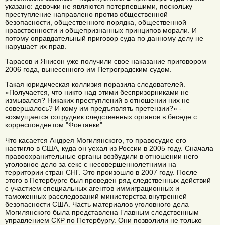
указано: девочки не являются потерпевшими, поскольку
преступление направлено против общественной
безопасности, общественного порядка, общественной
нравственности и общепризнанных принципов морали. И
потому оправдательный приговор суда по данному делу не
нарушает их прав.
Тарасов и Янисон уже получили свое наказание приговором
2006 года, вынесенного им Петроградским судом.
Такая юридическая коллизия поразила следователей.
«Получается, что никто над этими беспризорниками не
измывался? Никаких преступлений в отношении них не
совершалось? И кому им предъявлять претензии?» -
возмущается сотрудник следственных органов в беседе с
корреспондентом "Фонтанки".
Что касается Андрея Могилянского, то правосудие его
настигло в США, куда он уехал из России в 2005 году. Сначала
правоохранительные органы возбудили в отношении него
уголовное дело за секс с несовершеннолетними на
территории стран СНГ. Это произошло в 2007 году. После
этого в Петербурге был проведен ряд следственных действий
с участием специальных агентов иммиграционных и
таможенных расследований министерства внутренней
безопасности США. Часть материалов уголовного дела
Могилянского была представлена Главным следственным
управлением СКР по Петербургу. Они позволили не только