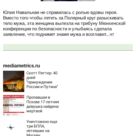
Юлия Навальная не справилась с ролью вдовы героя.
Вместо того чтобы лететь за Полярный круг разыскивать
тело мужа, эта женщина вылезла на трибуну Мюнхенской
конференции по безопасности и улыбаясь сделала
заявление, что поднимет знамя мужа и возглавит...чт
mediametrics.ru
Скотт Риттер: 40
дней
"принуждения
России и Путина"
резко приблизили
крах режима
Пропавшая в
Зеленского
Пскове 17-летняя
девушка найдена
мертвой
Уничтожено еще
три БПЛА,
летевших на
Москву