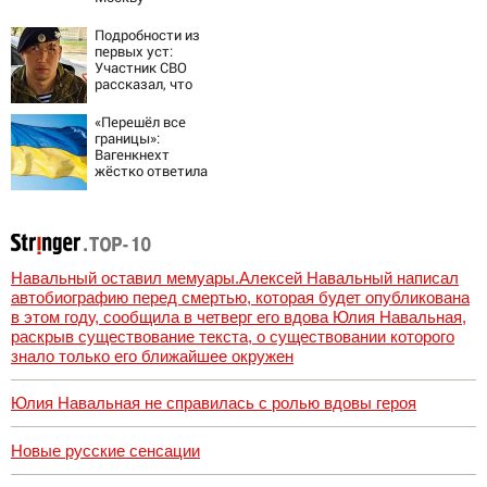
Подробности из
первых уст:
Участник СВО
рассказал, что
спасло его в
схватке с
«Перешёл все
медведем
границы»:
Вагенкнехт
жёстко ответила
послу Украины
Навальный оставил мемуары.Алексей Навальный написал
автобиографию перед смертью, которая будет опубликована
в этом году, сообщила в четверг его вдова Юлия Навальная,
раскрыв существование текста, о существовании которого
знало только его ближайшее окружен
Юлия Навальная не справилась с ролью вдовы героя
Новые русские сенсации