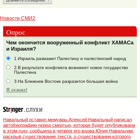
Новости СМИ2
Опрос
Чем окончится вооруженный конфликт ХАМАСа
и Израиля?
1.Израиль размажет Палестину и палестинский народ
2.В результате конфликта возникнет новое государство
Палестина
3.На Ближнем Востоке разразится большая война
Навальный оставил мемуары.Алексей Навальный написал
автобиографию перед смертью, которая будет опубликована
в этом году, сообщила в четверг его вдова Юлия Навальная,
раскрыв существование текста, о существовании которого