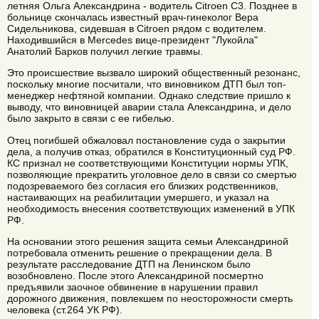
летняя Ольга Александрина - водитель Citroen С3. Позднее в
больнице скончалась известный врач-гинеколог Вера
Сидельникова, сидевшая в Citroen рядом с водителем.
Находившийся в Mercedes вице-президент "Лукойла"
Анатолий Барков получил легкие травмы.
Это происшествие вызвало широкий общественный резонанс,
поскольку многие посчитали, что виновником ДТП был топ-
менеджер нефтяной компании. Однако следствие пришло к
выводу, что виновницей аварии стала Александрина, и дело
было закрыто в связи с ее гибелью.
Отец погибшей обжаловал постановление суда о закрытии
дела, а получив отказ, обратился в Конституционный суд РФ.
КС признал не соответствующими Конституции нормы УПК,
позволяющие прекратить уголовное дело в связи со смертью
подозреваемого без согласия его близких родственников,
настаивающих на реабилитации умершего, и указал на
необходимость внесения соответствующих изменений в УПК
РФ.
На основании этого решения защита семьи Александриной
потребовала отменить решение о прекращении дела. В
результате расследование ДТП на Ленинском было
возобновлено. После этого Александриной посмертно
предъявили заочное обвинение в нарушении правил
дорожного движения, повлекшем по неосторожности смерть
человека (ст.264 УК РФ).