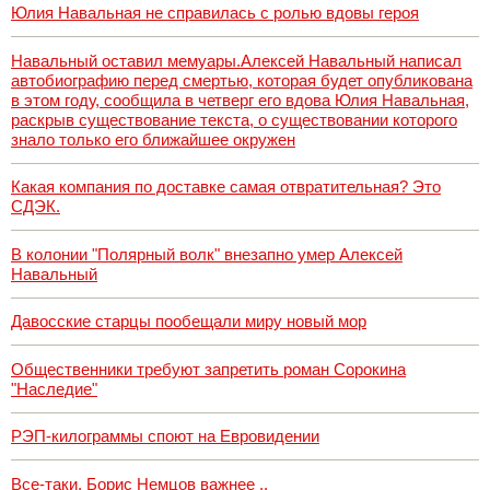
Юлия Навальная не справилась с ролью вдовы героя
Навальный оставил мемуары.Алексей Навальный написал
автобиографию перед смертью, которая будет опубликована
в этом году, сообщила в четверг его вдова Юлия Навальная,
раскрыв существование текста, о существовании которого
знало только его ближайшее окружен
Какая компания по доставке самая отвратительная? Это
СДЭК.
В колонии "Полярный волк" внезапно умер Алексей
Навальный
Давосские старцы пообещали миру новый мор
Общественники требуют запретить роман Сорокина
"Наследие"
РЭП-килограммы споют на Евровидении
Все-таки, Борис Немцов важнее ..