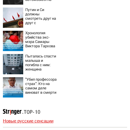
пешеходов в
Омске
Путин и Си
должны
смотреть друг на
друг с
подозрением:
Зеленский
Хронология
поставил задачу
убийства экс-
своим
мэра Самары
дипломатам
Виктора Тархова
и его жены: шесть
шокирующих
Пыталась спасти
фактов, новые
малыша и
подробности
погибла с ним:
женщина
разбилась
насмерть на
"Убил профессора
глазах у детей
страх": Кто на
06/08/2026 –
самом деле
Новости
виноват в смерти
ученого Зезина,
остановившего
мальчишек на
поле с горохом
Новые русские сенсации