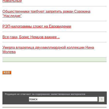
Навальный
Общественники требуют запретить роман Сорокина
"Наследие"
РЭП-килограммы споют на Евровидении
Все-таки, Борис Немцов важнее ..
Умерла владелица двухмиллиардной коллекции Нина
Молева
Pедакция не отвечает за содержание заимствованных материалов