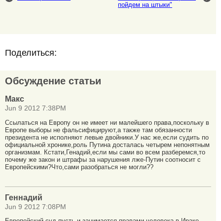
пойдем на штыки"
Поделиться:
Обсуждение статьи
Макс
Jun 9 2012 7:38PM
Ссылаться на Европу он не имеет ни малейшего права,поскольку в
Европе выборы не фальсифицируют,а также там обязанности
президента не исполняют левые двойники.У нас же,если судить по
официальной хронике,роль Путина досталась четырем непонятным
организмам. Кстати,Генадий,если мы сами во всем разберемся,то
почему же закон и штрафы за нарушения лже-Путин соотносит с
Европейскими?Что,сами разобраться не могли??
Геннадий
Jun 9 2012 7:08PM
Европейский суд пусть и занимается правами человека в Ираке,