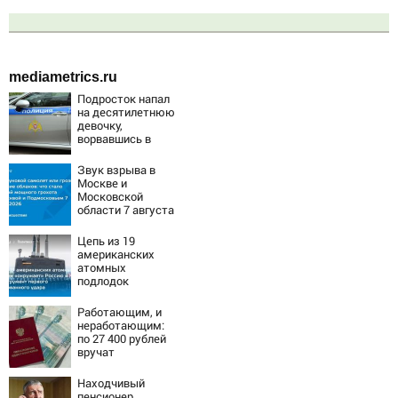
mediametrics.ru
Подросток напал
на десятилетнюю
девочку,
ворвавшись в
квартиру
Звук взрыва в
Москве и
Московской
области 7 августа
2026 года:
Причины,
Цепь из 19
источник, откуда
американских
был громкий
атомных
хлопок
подлодок
«окружает»
Россию и Китай:
Работающим, и
это инструмент
неработающим:
первого
по 27 400 рублей
массированного
вручат
удара
пенсионерам в
сентябре -
Находчивый
PrimaMedia.ru
пенсионер