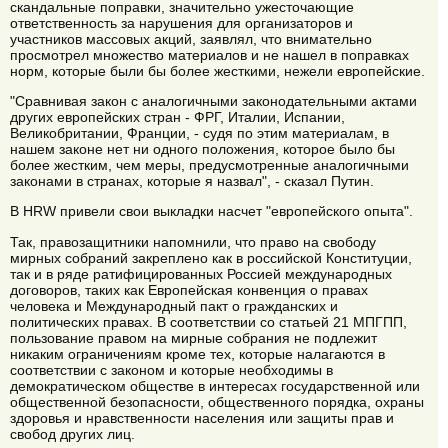
скандальные поправки, значительно ужесточающие
ответственность за нарушения для организаторов и
участников массовых акций, заявлял, что внимательно
просмотрел множество материалов и не нашел в поправках
норм, которые были бы более жесткими, нежели европейские.
"Сравнивая закон с аналогичными законодательными актами
других европейских стран - ФРГ, Италии, Испании,
Великобритании, Франции, - судя по этим материалам, в
нашем законе нет ни одного положения, которое было бы
более жестким, чем меры, предусмотренные аналогичными
законами в странах, которые я назвал", - сказал Путин.
В HRW привели свои выкладки насчет "европейского опыта".
Так, правозащитники напомнили, что право на свободу
мирных собраний закреплено как в российской Конституции,
так и в ряде ратифицированных Россией международных
договоров, таких как Европейская конвенция о правах
человека и Международный пакт о гражданских и
политических правах. В соответствии со статьей 21 МПГПП,
пользование правом на мирные собрания не подлежит
никаким ограничениям кроме тех, которые налагаются в
соответствии с законом и которые необходимы в
демократическом обществе в интересах государственной или
общественной безопасности, общественного порядка, охраны
здоровья и нравственности населения или защиты прав и
свобод других лиц.