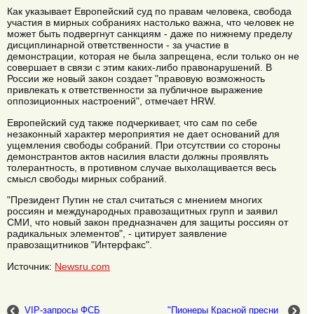
Как указывает Европейский суд по правам человека, свобода
участия в мирных собраниях настолько важна, что человек не
может быть подвергнут санкциям - даже по нижнему пределу
дисциплинарной ответственности - за участие в
демонстрации, которая не была запрещена, если только он не
совершает в связи с этим каких-либо правонарушений. В
России же новый закон создает "правовую возможность
привлекать к ответственности за публичное выражение
оппозиционных настроений", отмечает HRW.
Европейский суд также подчеркивает, что сам по себе
незаконный характер мероприятия не дает оснований для
ущемления свободы собраний. При отсутствии со стороны
демонстрантов актов насилия власти должны проявлять
толерантность, в противном случае выхолащивается весь
смысл свободы мирных собраний.
"Президент Путин не стал считаться с мнением многих
россиян и международных правозащитных групп и заявил
СМИ, что новый закон предназначен для защиты россиян от
радикальных элементов", - цитирует заявление
правозащитников "Интерфакс".
Источник:
Newsru.com
VIP-запросы ФСБ
"Пионеры Красной пресни