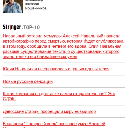
наказал
мошенников
изощренным
способом
Навальный оставил мемуары.Алексей Навальный написал
автобиографию перед смертью, которая будет опубликована
в этом году, сообщила в четверг его вдова Юлия Навальная,
раскрыв существование текста, о существовании которого
знало только его ближайшее окружен
Юлия Навальная не справилась с ролью вдовы героя
Новые русские сенсации
Какая компания по доставке самая отвратительная? Это
СДЭК.
Давосские старцы пообещали миру новый мор
В колонии "Полярный волк" внезапно умер Алексей