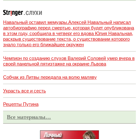
Навальный оставил мемуары.Алексей Навальный написал
автобиографию перед смертью, которая будет опубликована
в этом году, сообщила в четверг его вдова Юлия Навальная,
раскрыв существование текста, о существовании которого
знало только его ближайшее окружен
Чемпион по созданию слухов Валерий Соловей умер вчера в
своей панельной пятиэтажке на окраине Львова
Собчак из Литвы передала на волю маляву
Украсть все и сесть
Рецепты Путина
Все материалы…