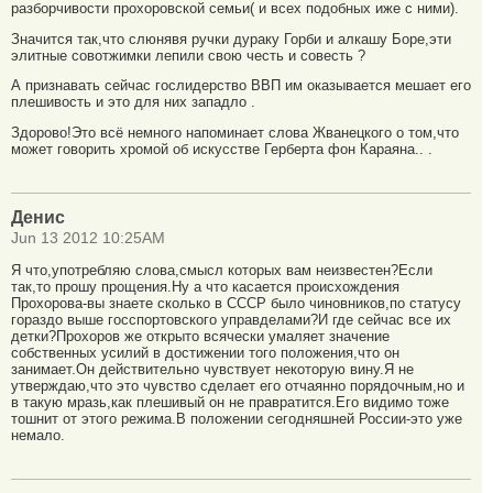
разборчивости прохоровской семьи( и всех подобных иже с ними).
Значится так,что слюнявя ручки дураку Горби и алкашу Боре,эти
элитные совотжимки лепили свою честь и совесть ?
А признавать сейчас гослидерство ВВП им оказывается мешает его
плешивость и это для них западло .
Здорово!Это всё немного напоминает слова Жванецкого о том,что
может говорить хромой об искусстве Герберта фон Караяна.. .
Денис
Jun 13 2012 10:25AM
Я что,употребляю слова,смысл которых вам неизвестен?Если
так,то прошу прощения.Ну а что касается происхождения
Прохорова-вы знаете сколько в СССР было чиновников,по статусу
гораздо выше госспортовского управделами?И где сейчас все их
детки?Прохоров же открыто всячески умаляет значение
собственных усилий в достижении того положения,что он
занимает.Он действительно чувствует некоторую вину.Я не
утверждаю,что это чувство сделает его отчаянно порядочным,но и
в такую мразь,как плешивый он не правратится.Его видимо тоже
тошнит от этого режима.В положении сегодняшней России-это уже
немало.