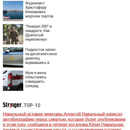
800 сотрудников
Журналист
Wildberries
Христофору:
блокировка
морских портов
— катастрофа
для Украины
“Генерал 200” в
квадрате. Как
Драпатый
переплюнул
Сырского
Подросток напал
на десятилетнюю
девочку,
ворвавшись в
квартиру
Муж и жена
попытались
совершить
суицид,
предупредив
оперативные
службы
Навальный оставил мемуары.Алексей Навальный написал
автобиографию перед смертью, которая будет опубликована
в этом году, сообщила в четверг его вдова Юлия Навальная,
раскрыв существование текста, о существовании которого