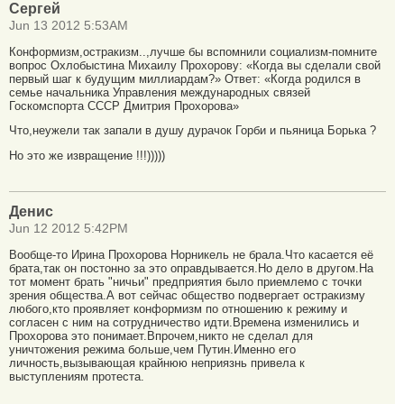
Сергей
Jun 13 2012 5:53AM
Конформизм,остракизм..,лучше бы вспомнили социализм-помните
вопрос Охлобыстина Михаилу Прохорову: «Когда вы сделали свой
первый шаг к будущим миллиардам?» Ответ: «Когда родился в
семье начальника Управления международных связей
Госкомспорта СССР Дмитрия Прохорова»
Что,неужели так запали в душу дурачок Горби и пьяница Борька ?
Но это же извращение !!!)))))
Денис
Jun 12 2012 5:42PM
Вообще-то Ирина Прохорова Норникель не брала.Что касается её
брата,так он постонно за это оправдывается.Но дело в другом.На
тот момент брать "ничьи" предприятия было приемлемо с точки
зрения общества.А вот сейчас общество подвергает остракизму
любого,кто проявляет конформизм по отношению к режиму и
согласен с ним на сотрудничество идти.Времена изменились и
Прохорова это понимает.Впрочем,никто не сделал для
уничтожения режима больше,чем Путин.Именно его
личность,вызывающая крайнюю неприязнь привела к
выступлениям протеста.