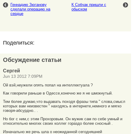
Геннадию Зюганову
К Собчак пришли с
сделали операцию на
обыском
сердце
Поделиться:
Обсуждение статьи
Сергей
Jun 13 2012 7:09PM
Ой вэй,неужели опять попал на интеллектуала ?
Как говорили раньше в Одессе,конечно же я не шмокнутый.
Тем более думаю,что выдавать походя фразы типа " слова,смысл
которых вам неизвестен " находясь в интернете,немного и мягко
говоря-абсурдно.. .
Но бог с ним,с этим Прохоровым. Он мужик сам по себе умный и
относительно многих своих коллег гораздо более сносный .
Изначально же речь шла о неожиданной сегодняшней