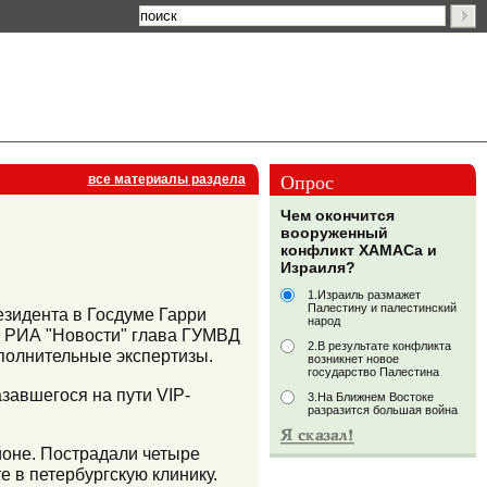
Опрос
все материалы раздела
Чем окончится
вооруженный
конфликт ХАМАСа и
Израиля?
1.Израиль размажет
Палестину и палестинский
езидента в Госдуме Гарри
народ
л РИА "Новости" глава ГУМВД
2.В результате конфликта
ополнительные экспертизы.
возникнет новое
государство Палестина
завшегося на пути VIP-
3.На Ближнем Востоке
разразится большая война
айоне. Пострадали четыре
 в петербургскую клинику.