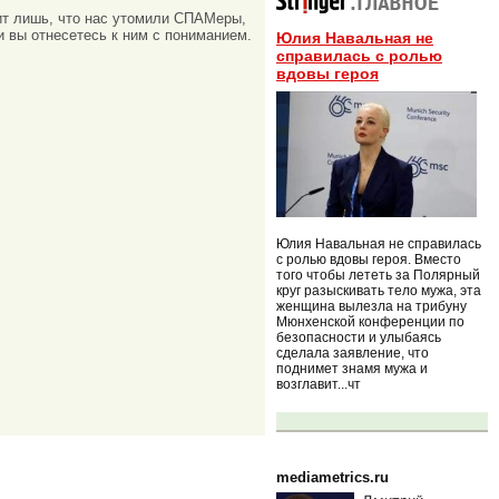
ачит лишь, что нас утомили СПАМеры,
и вы отнесетесь к ним с пониманием.
Юлия Навальная не
справилась с ролью
вдовы героя
Юлия Навальная не справилась
с ролью вдовы героя. Вместо
того чтобы лететь за Полярный
круг разыскивать тело мужа, эта
женщина вылезла на трибуну
Мюнхенской конференции по
безопасности и улыбаясь
сделала заявление, что
поднимет знамя мужа и
возглавит...чт
mediametrics.ru