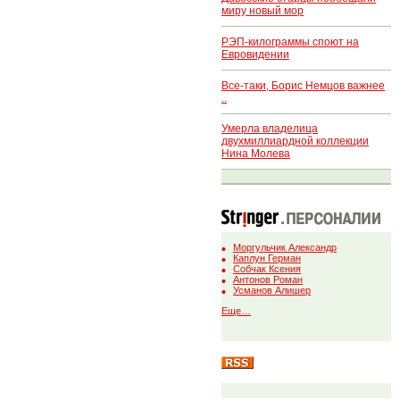
миру новый мор
РЭП-килограммы споют на
Евровидении
Все-таки, Борис Немцов важнее
..
Умерла владелица
двухмиллиардной коллекции
Нина Молева
Моргульчик Александр
Каплун Герман
Собчак Ксения
Антонов Роман
Усманов Алишер
Еще…