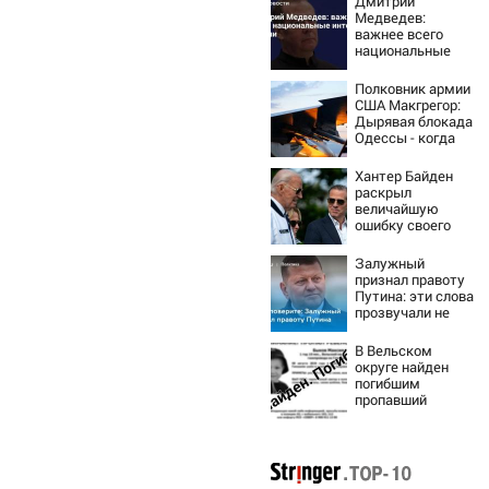
Дмитрий
Медведев:
важнее всего
национальные
интересы России
Полковник армии
США Макгрегор:
Дырявая блокада
Одессы - когда
же в
командовании
Хантер Байден
ВМФ России за
раскрыл
это полетят
величайшую
головы?
ошибку своего
отца:
бездействие
Залужный
против Трампа
признал правоту
Путина: эти слова
прозвучали не
просто так
В Вельском
округе найден
погибшим
пропавший
полуторагодовал
ый ребёнок