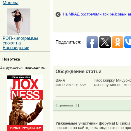
Молева
На МКАД обстреляли три рейсовых а
РЭП-килограммы
Поделиться:
споют на
Евровидении
Новотека
Загружается, подождите...
Обсуждение статьи
Ваня
Пассажирку Мицубиси
так получилось, жен
Jun 17 2012 11:18AM
Страницы:
1 |
Уважаемые участники форума!
В связи
появятся на сайте, пока модератор не про