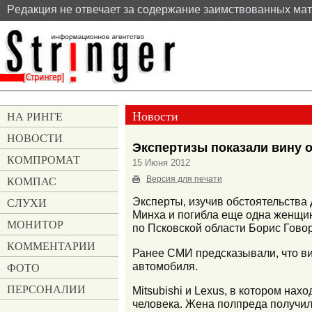
Pедакция не отвечает за содержание заимствованных ма
Новости
НА РИНГЕ
НОВОСТИ
Экспертизы показали вину 
КОМПРОМАТ
15 Июня 2012
КОМПАС
Версия для печати
СЛУХИ
Эксперты, изучив обстоятельства
Минха и погибла еще одна женщи
МОНИТОР
по Псковской области Борис Гово
КОММЕНТАРИИ
Ранее СМИ предсказывали, что вин
автомобиля.
ФОТО
ПЕРСОНАЛИИ
Mitsubishi и Lexus, в котором на
человека. Жена полпреда получил