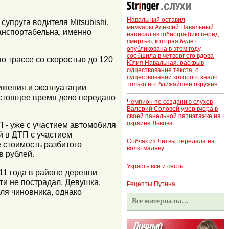
Навальный оставил
упруга водителя Mitsubishi,
мемуары.Алексей Навальный
анспортабельна, именно
написал автобиографию перед
смертью, которая будет
опубликована в этом году,
сообщила в четверг его вдова
о трассе со скоростью до 120
Юлия Навальная, раскрыв
существование текста, о
существовании которого знало
только его ближайшее окружен
ижения и эксплуатации
астоящее время дело передано
Чемпион по созданию слухов
Валерий Соловей умер вчера в
своей панельной пятиэтажке на
окраине Львова
 - уже с участием автомобиля
й в ДТП с участием
Собчак из Литвы передала на
 стоимость разбитого
волю маляву
в рублей.
Украсть все и сесть
11 года в районе деревни
ти не пострадал. Девушка,
Рецепты Путина
ля чиновника, однако
Все материалы…