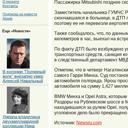
Пассажирка Mitsubishi позднее ск
О проекте
Контакты
Заместитель начальника ГУМЧС Рос
Подписка на новости
скончавшаяся в больнице, в ДТП
Архив
поэтому ее не перевезли вертолет
Еще «Новости»
Также сообщалось, что, по данным
километров в час, выехал на встре
По факту ДТП было возбуждено уг
транспортных средств, санкция к
в следственный департамент МВД
Отметим, что в четверг Нагатинс
В колонии "Полярный
самого Гарри Минха. Суд постано
волк" внезапно умер
автомобиля полпреда. Ярош проси
Алексей Навальный
автомобиля на сумму 1,427 милли
BMW Минха и Opel Astra, которым
Раздоры на Рублевском шоссе в М
находившаяся за рулем Opel, пол
уголовное дело было прекращено 
Умерла владелица
двухмиллиардной
Источник:
Newsru.com
коллекции Нина