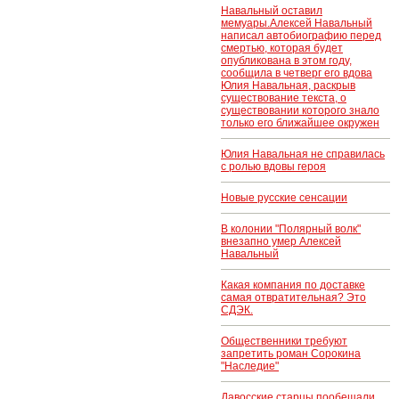
Навальный оставил
мемуары.Алексей Навальный
написал автобиографию перед
смертью, которая будет
опубликована в этом году,
сообщила в четверг его вдова
Юлия Навальная, раскрыв
существование текста, о
существовании которого знало
только его ближайшее окружен
Юлия Навальная не справилась
с ролью вдовы героя
Новые русские сенсации
В колонии "Полярный волк"
внезапно умер Алексей
Навальный
Какая компания по доставке
самая отвратительная? Это
СДЭК.
Общественники требуют
запретить роман Сорокина
"Наследие"
Давосские старцы пообещали