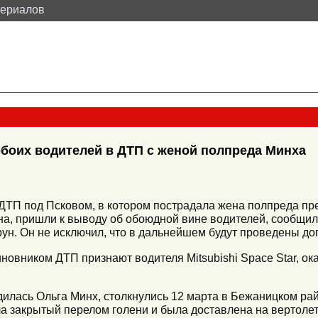
териалов
обоих водителей в ДТП с женой полпреда Минха
 ДТП под Псковом, в котором пострадала жена полпреда пр
на, пришли к выводу об обоюдной вине водителей, сообщи
рун. Он не исключил, что в дальнейшем будут проведены д
овником ДТП признают водителя Mitsubishi Space Star, ока
ходилась Ольга Минх, столкнулись 12 марта в Бежаницком р
а закрытый перелом голени и была доставлена на вертолете