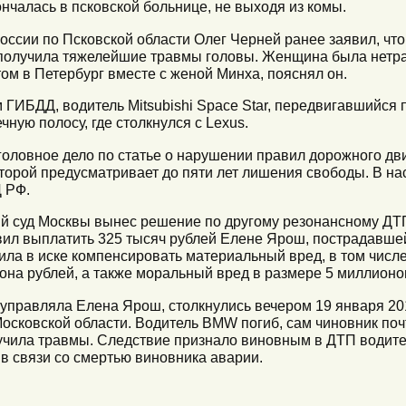
ончалась в псковской больнице, не выходя из комы.
сии по Псковской области Олег Черней ранее заявил, что с
 получила тяжелейшие травмы головы. Женщина была нетр
ом в Петербург вместе с женой Минха, пояснял он.
 ГИБДД, водитель Mitsubishi Space Star, передвигавшийся п
чную полосу, где столкнулся с Lexus.
оловное дело по статье о нарушении правил дорожного дв
оторой предусматривает до пяти лет лишения свободы. В н
 РФ.
кий суд Москвы вынес решение по другому резонансному ДТП
вил выплатить 325 тысяч рублей Елене Ярош, пострадавше
ла в иске компенсировать материальный вред, в том числе
она рублей, а также моральный вред в размере 5 миллионо
 управляла Елена Ярош, столкнулись вечером 19 января 20
осковской области. Водитель BMW погиб, сам чиновник поч
учила травмы. Следствие признало виновным в ДТП водите
в связи со смертью виновника аварии.