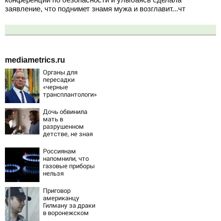
заявление, что поднимет знамя мужа и возглавит...чт
mediametrics.ru
Органы для
пересадки
«черные
трансплантологи»
извлекали у еще
живых пациентов
Дочь обвинила
мать в
разрушенном
детстве, не зная
всей правды о
своём отце -
Россиянам
история одной
напомнили, что
семьи
газовые приборы
нельзя
ремонтировать
самостоятельно
Приговор
американцу
Гилману за драки
в воронежском
СИЗО