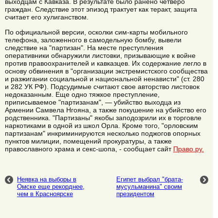
выходцам с Кавказа. В результате было ранено четверо
граждан. Следствие этот эпизод трактует как теракт, защита
считает его хулиганством.
По официальной версии, осколки сим-карты мобильного
телефона, заложенного в самодельную бомбу, вывели
следствие на "партизан". На месте преступления
оперативники обнаружили листовки, призывающие к войне
против правоохранителей и кавказцев. Их содержание легло в
основу обвинения в "организации экстремистского сообщества
и разжигании социальной и национальной ненависти" (ст. 280
и 282 УК РФ). Подсудимые считают свое авторство листовок
недоказанным. Еще одно тяжкое преступление,
приписываемое "партизанам", — убийство выходца из
Армении Самвела Нгояна, а также покушение на убийство его
родственника. "Партизаны" якобы заподозрили их в торговле
наркотиками в одной из школ Орла. Кроме того, "орловским
партизанам" инкриминируются несколько поджогов опорных
пунктов милиции, помещений прокуратуры, а также
православного храма и секс-шопа, - сообщает сайт
Право.ру.
Неявка на выборы в
Египет выбрал "брата-
Омске еще рекорднее,
мусульманина" своим
чем в Красноярске
президентом