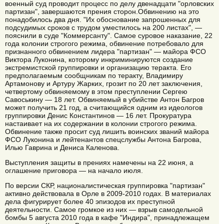
военный суд проводит процесс по делу двенадцати "орловских
партизан", завершаются прения сторон.Обвинению на это
понадобилось два дня. "Их обоснование запрошенных для
подсудимых сроков с трудом уместилось на 200 листах", —
пояснили в суде "Коммерсанту". Самое суровое наказание, 22
года колонии строгого режима, обвинение потребовало для
признанного обвинением лидера "партизан" — майора ФСО
Виктора Луконина, которому инкриминируются создание
экстремистской группировки и организацию теракта. Его
предполагаемым сообщникам по теракту, Владимиру
Артамонову и Артуру Жарких, грозит по 20 лет заключения,
четвертому обвиняемому в этом преступлении Сергею
Савоськину — 18 лет. Обвиняемый в убийстве Антон Багров
может получить 21 год, а считающийся одним из идеологов
группировки Денис Константинов — 16 лет. Прокуратура
настаивает на их содержании в колонии строгого режима.
Обвинение также просит суд лишить воинских званий майора
ФСО Луконина и лейтенантов спецслужбы Антона Багрова,
Илью Гаврина и Дениса Каленова.
Выступления защиты в прениях намечены на 22 июня, а
оглашение приговора — на начало июля.
По версии СКР, националистическая группировка "партизан"
активно действовала в Орле в 2009-2010 годах. В материалах
дела фигурирует более 40 эпизодов их преступной
деятельности. Самое громкое из них — взрыв самодельной
бомбы 5 августа 2010 года в кафе "Индира", принадлежащем