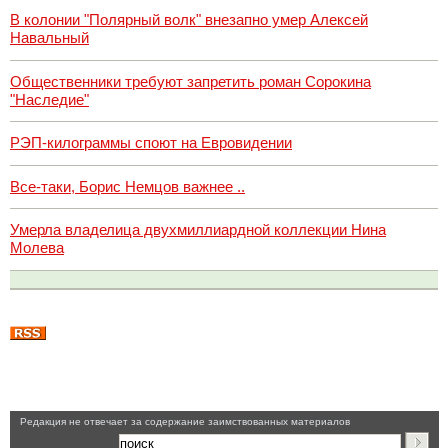
В колонии "Полярный волк" внезапно умер Алексей
Навальный
Общественники требуют запретить роман Сорокина
"Наследие"
РЭП-килограммы споют на Евровидении
Все-таки, Борис Немцов важнее ..
Умерла владелица двухмиллиардной коллекции Нина
Молева
Pедакция не отвечает за содержание заимствованных материалов