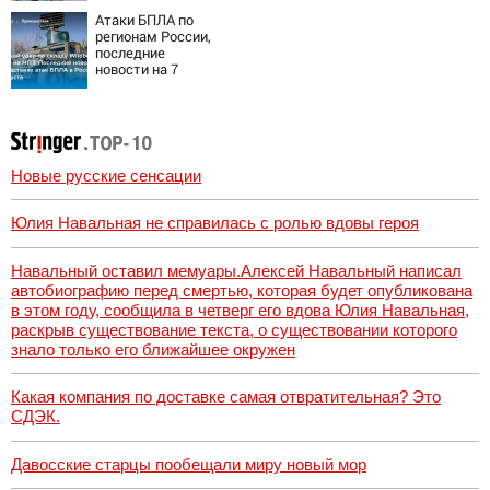
потребовали
Атаки БПЛА по
ужесточить -
регионам России,
Новости на
последние
Вести.ru
новости на 7
августа 2026:
последствия,
атаки на склады
Wildberries,
состояние
пострадавших
Новые русские сенсации
Юлия Навальная не справилась с ролью вдовы героя
Навальный оставил мемуары.Алексей Навальный написал
автобиографию перед смертью, которая будет опубликована
в этом году, сообщила в четверг его вдова Юлия Навальная,
раскрыв существование текста, о существовании которого
знало только его ближайшее окружен
Какая компания по доставке самая отвратительная? Это
СДЭК.
Давосские старцы пообещали миру новый мор