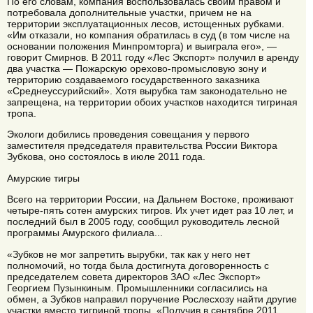
По его словам, компания воспользовалась своим правом и
потребовала дополнительные участки, причем не на
территории эксплуатационных лесов, истощенных рубками.
«Им отказали, но компания обратилась в суд (в том числе на
основании положения Минпромторга) и выиграла его», —
говорит Смирнов. В 2011 году «Лес Экспорт» получил в аренду
два участка — Пожарскую орехово-промысловую зону и
территорию создаваемого государственного заказника
«Среднеуссурийский». Хотя вырубка там законодательно не
запрещена, на территории обоих участков находится тигриная
тропа.
Экологи добились проведения совещания у первого
заместителя председателя правительства России Виктора
Зубкова, оно состоялось в июле 2011 года.
Амурские тигры
Всего на территории России, на Дальнем Востоке, проживают
четыре-пять сотен амурских тигров. Их учет идет раз 10 лет, и
последний был в 2005 году, сообщил руководитель лесной
программы Амурского филиала...
«Зубков не мог запретить вырубки, так как у него нет
полномочий, но тогда была достигнута договоренность с
председателем совета директоров ЗАО «Лес Экспорт»
Георгием Пузынкиным. Промышленники согласились на
обмен, а Зубков направил поручение Рослесхозу найти другие
участки вместо тигриной тропы. «Получив в сентябре 2011