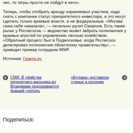
лес, то тигры просто не пойдут в него».
Теперь, чтобы отобрать аренду охраняемых участков, надо
снять с компании статус приоритетного инвестора, а это могут
сделать только краевые власти, а не федеральные. «Москва
сама себя наказала», — печально шутит Смирнов. Есть также
рычаг у Рослесхоза — ведомство может забрать полномочия у
краевых властей по управлению лесным хозяйством.
«Обратный процесс был в Подмосковье, когда Рослесхоз
делегировал полномочия областному правительству», —
приводит пример сотрудник WWF.
Источник:
Газета.ру
СМИ: В убийстве
«Булава» доставила
пятилетнего мальчика во
ученых в колонию
Владимире подозревается
бывший учитель
Поделиться: