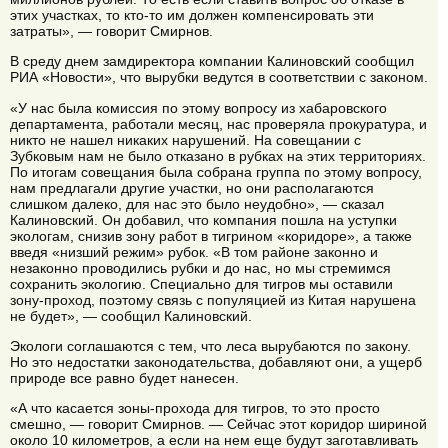
этих участках, то кто-то им должен компенсировать эти
затраты», — говорит Смирнов.
В среду днем замдиректора компании Калиновский сообщил
РИА «Новости», что вырубки ведутся в соответствии с законом.
«У нас была комиссия по этому вопросу из хабаровского
департамента, работали месяц, нас проверяла прокуратура, и
никто не нашел никаких нарушений. На совещании с
Зубковым нам не было отказано в рубках на этих территориях.
По итогам совещания была собрана группа по этому вопросу,
нам предлагали другие участки, но они располагаются
слишком далеко, для нас это было неудобно», — сказал
Калиновский. Он добавил, что компания пошла на уступки
экологам, снизив зону работ в тигрином «коридоре», а также
введя «низший режим» рубок. «В том районе законно и
незаконно проводились рубки и до нас, но мы стремимся
сохранить экологию. Специально для тигров мы оставили
зону-проход, поэтому связь с популяцией из Китая нарушена
не будет», — сообщил Калиновский.
Экологи соглашаются с тем, что леса вырубаются по закону.
Но это недостатки законодательства, добавляют они, а ущерб
природе все равно будет нанесен.
«А что касается зоны-прохода для тигров, то это просто
смешно, — говорит Смирнов. — Сейчас этот коридор шириной
около 10 километров, а если на нем еще будут заготавливать