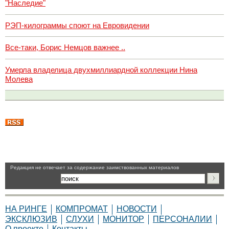
"Наследие"
РЭП-килограммы споют на Евровидении
Все-таки, Борис Немцов важнее ..
Умерла владелица двухмиллиардной коллекции Нина
Молева
Pедакция не отвечает за содержание заимствованных материалов
НА РИНГЕ
КОМПРОМАТ
НОВОСТИ
ЭКСКЛЮЗИВ
СЛУХИ
МОНИТОР
ПЕРСОНАЛИИ
О проекте
Контакты