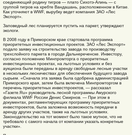
соединяющий родину тигров — плато Сихотэ-Алинь — с
группой тигров на хребте Вандашань, расположенном в Китае.
Как уточняют в WWF, вырубку ведет компания ЗАО «Лес
Экспорт».
Заповедный лес планируется пустить на паркет, утверждают
экологи.
В 2008 году в Приморском крае стартовала программа
приоритетных инвестиционных проектов. ЗАО «Лес Экспорт»
подало заявку на строительство завода по производству
трехслойного паркета в городе Дальнереченске. Инвестору,
согласно положению Минпромторга о приоритетных
инвестиционных проектах, на льготных условиях и без
аукциона были переданы в аренду свободные лесные участки
в нескольких лесничествах для обеспечения будущего завода
сырьем. «Сначала эта заявка была одобрена администрацией
Приморского края, затем была включена Минпромторгом в
перечень приоритетных инвестпроектов, — рассказал
«Газете.Ru» руководитель лесной программы Амурского
филиала WWF России Денис Смирнов. — При этом в
документах, регламентирующих программу приоритетных
инвестпроектов, была заложена возможность передачи в
аренду других участков, также на льготных условиях.
Законодательство на тот момент было такое мутное, что не
требовало с самого начала от компании указать конкретные
участки».