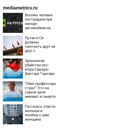
mediametrics.ru
Восемь человек
пострадали при
наезде
автомобиля на
пешеходов в
Омске
Путин и Си
должны
смотреть друг на
друг с
подозрением:
Зеленский
Хронология
поставил задачу
убийства экс-
своим
мэра Самары
дипломатам
Виктора Тархова
и его жены: шесть
шокирующих
"Убил профессора
фактов, новые
страх": Кто на
подробности
самом деле
виноват в смерти
ученого Зезина,
остановившего
Пыталась спасти
мальчишек на
малыша и
поле с горохом
погибла с ним:
женщина
разбилась
насмерть на