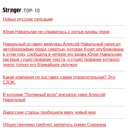
глазах у детей
06/08/2026 –
Новости
Новые русские сенсации
Юлия Навальная не справилась с ролью вдовы героя
Навальный оставил мемуары.Алексей Навальный написал
автобиографию перед смертью, которая будет опубликована
в этом году, сообщила в четверг его вдова Юлия Навальная,
раскрыв существование текста, о существовании которого
знало только его ближайшее окружен
Какая компания по доставке самая отвратительная? Это
СДЭК.
В колонии "Полярный волк" внезапно умер Алексей
Навальный
Давосские старцы пообещали миру новый мор
Общественники требуют запретить роман Сорокина