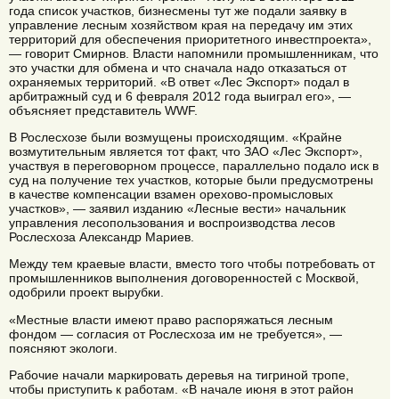
года список участков, бизнесмены тут же подали заявку в
управление лесным хозяйством края на передачу им этих
территорий для обеспечения приоритетного инвестпроекта»,
— говорит Смирнов. Власти напомнили промышленникам, что
это участки для обмена и что сначала надо отказаться от
охраняемых территорий. «В ответ «Лес Экспорт» подал в
арбитражный суд и 6 февраля 2012 года выиграл его», —
объясняет представитель WWF.
В Рослесхозе были возмущены происходящим. «Крайне
возмутительным является тот факт, что ЗАО «Лес Экспорт»,
участвуя в переговорном процессе, параллельно подало иск в
суд на получение тех участков, которые были предусмотрены
в качестве компенсации взамен орехово-промысловых
участков», — заявил изданию «Лесные вести» начальник
управления лесопользования и воспроизводства лесов
Рослесхоза Александр Мариев.
Между тем краевые власти, вместо того чтобы потребовать от
промышленников выполнения договоренностей с Москвой,
одобрили проект вырубки.
«Местные власти имеют право распоряжаться лесным
фондом — согласия от Рослесхоза им не требуется», —
поясняют экологи.
Рабочие начали маркировать деревья на тигриной тропе,
чтобы приступить к работам. «В начале июня в этот район