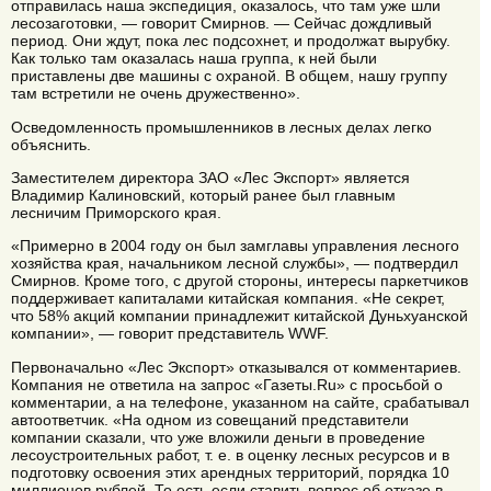
отправилась наша экспедиция, оказалось, что там уже шли
лесозаготовки, — говорит Смирнов. — Сейчас дождливый
период. Они ждут, пока лес подсохнет, и продолжат вырубку.
Как только там оказалась наша группа, к ней были
приставлены две машины с охраной. В общем, нашу группу
там встретили не очень дружественно».
Осведомленность промышленников в лесных делах легко
объяснить.
Заместителем директора ЗАО «Лес Экспорт» является
Владимир Калиновский, который ранее был главным
лесничим Приморского края.
«Примерно в 2004 году он был замглавы управления лесного
хозяйства края, начальником лесной службы», — подтвердил
Смирнов. Кроме того, с другой стороны, интересы паркетчиков
поддерживает капиталами китайская компания. «Не секрет,
что 58% акций компании принадлежит китайской Дуньхуанской
компании», — говорит представитель WWF.
Первоначально «Лес Экспорт» отказывался от комментариев.
Компания не ответила на запрос «Газеты.Ru» с просьбой о
комментарии, а на телефоне, указанном на сайте, срабатывал
автоответчик. «На одном из совещаний представители
компании сказали, что уже вложили деньги в проведение
лесоустроительных работ, т. е. в оценку лесных ресурсов и в
подготовку освоения этих арендных территорий, порядка 10
миллионов рублей. То есть если ставить вопрос об отказе в