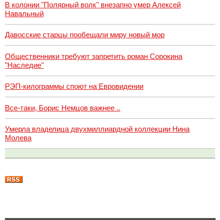
В колонии "Полярный волк" внезапно умер Алексей
Навальный
Давосские старцы пообещали миру новый мор
Общественники требуют запретить роман Сорокина
"Наследие"
РЭП-килограммы споют на Евровидении
Все-таки, Борис Немцов важнее ..
Умерла владелица двухмиллиардной коллекции Нина
Молева