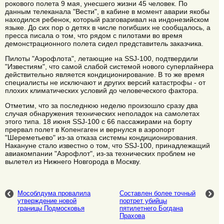
рокового полета 9 мая, унесшего жизни 45 человек. По
данным телеканала "Вести", в кабине в момент аварии якобы
находился ребенок, который разговаривал на индонезийском
языке. До сих пор о детях в числе погибших не сообщалось, а
пресса писала о том, что рядом с пилотами во время
демонстрационного полета сидел представитель заказчика.
Пилоты "Аэрофлота", летающие на SSJ-100, подтвердили
"Известиям", что самой слабой системой нового суперлайнера
действительно является кондиционирование. В то же время
специалисты не исключают и других версий катастрофы - от
плохих климатических условий до человеческого фактора.
Отметим, что за последнюю неделю произошло сразу два
случая обнаружения технических неполадок на самолетах
этого типа. 18 июня SSJ-100 с 66 пассажирами на борту
прервал полет в Копенгаген и вернулся в аэропорт
"Шереметьево" из-за отказа системы кондиционирования.
Накануне стало известно о том, что SSJ-100, принадлежащий
авиакомпании "Аэрофлот", из-за технических проблем не
вылетел из Нижнего Новгорода в Москву.
Мособлдума провалила
Составлен более точный
утверждение новой
портрет убийцы
границы Подмосковья
пятилетнего Богдана
Прахова