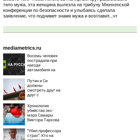
тело мужа, эта женщина вылезла на трибуну Мюнхенской
конференции по безопасности и улыбаясь сделала
заявление, что поднимет знамя мужа и возглавит...чт
mediametrics.ru
Восемь человек
пострадали при
наезде
автомобиля на
пешеходов в
Омске
Путин и Си
должны
смотреть друг на
друг с
подозрением:
Зеленский
Хронология
поставил задачу
убийства экс-
своим
мэра Самары
дипломатам
Виктора Тархова
и его жены: шесть
шокирующих
"Убил профессора
фактов, новые
страх": Кто на
подробности