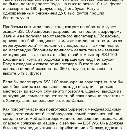
не было, поэтому полет "туда" на высоте около 10 тыс. футов
и разворот на 180 градусов над Пелабухан Рату с
одновременным снижением до 6 тыс. футов прошли
благополучно.
Проблемы возникли после того, как уже на обратном курсе
экипаж SSJ 100 запросил разрешение на подлет к аэродрому
Халим и не получил его от местного диспетчера. "Возможно,
произошел сбой в радиосвязи или диспетчер не ответил из-за
перегруженности",— поясняют специалисты. Так или иначе,
но Александру Яблонцеву пришлось делать так называемую
циркуляцию — закладывать в бортовой компьютер SSJ 100
координаты круга и продолжать вращение над Пелабухан
Рату в ожидании ответа от диспетчера. В итоге машина
сделала полный разворот на 360 градусов, оставаясь на
высоте 6 тыс. футов.
Если бы после круга SSJ 100 взял курс на аэропорт, он мог бы
спокойно снижаться дальше вплоть до посадки — рельеф
местности во всяком случае это позволял. Однако, выходя из
циркуляции, самолет по неизвестной пока причине полетел не
к Халиму, а по направлению к горе Салак.
Как говорят участники подготовки Superjet к международному
турне, этот самолет был оборудован самой совершенной на
сегодня системой заблаговременного оповещения экипажа об
опасном сближении машины с землей — EGPWS. Она должна
была предупредить экипаж о приближении к Салаку, однако в