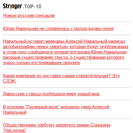
Новые русские сенсации
Юлия Навальная не справилась с ролью вдовы героя
Навальный оставил мемуары.Алексей Навальный написал
автобиографию перед смертью, которая будет опубликована
в этом году, сообщила в четверг его вдова Юлия Навальная,
раскрыв существование текста, о существовании которого
знало только его ближайшее окружен
Какая компания по доставке самая отвратительная? Это
СДЭК.
Давосские старцы пообещали миру новый мор
В колонии "Полярный волк" внезапно умер Алексей
Навальный
Общественники требуют запретить роман Сорокина
"Наследие"