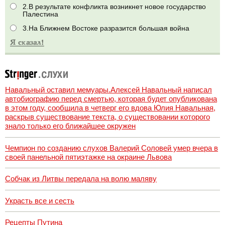
2.В результате конфликта возникнет новое государство
Палестина
3.На Ближнем Востоке разразится большая война
Навальный оставил мемуары.Алексей Навальный написал
автобиографию перед смертью, которая будет опубликована
в этом году, сообщила в четверг его вдова Юлия Навальная,
раскрыв существование текста, о существовании которого
знало только его ближайшее окружен
Чемпион по созданию слухов Валерий Соловей умер вчера в
своей панельной пятиэтажке на окраине Львова
Собчак из Литвы передала на волю маляву
Украсть все и сесть
Рецепты Путина