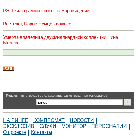
РЭП-килограммы споют на Евровидении
Все-таки, Борис Немцов важнее ..
Умерла владелица двухмиллиардной коллекции Нина
Молева
Pедакция не отвечает за содержание заимствованных материалов
НА РИНГЕ
КОМПРОМАТ
НОВОСТИ
ЭКСКЛЮЗИВ
СЛУХИ
МОНИТОР
ПЕРСОНАЛИИ
О проекте
Контакты