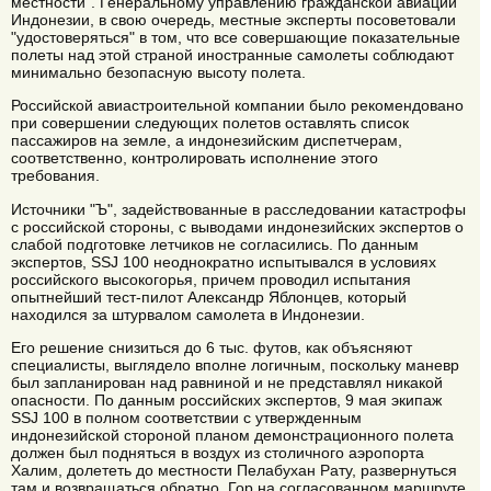
местности". Генеральному управлению гражданской авиации
Индонезии, в свою очередь, местные эксперты посоветовали
"удостоверяться" в том, что все совершающие показательные
полеты над этой страной иностранные самолеты соблюдают
минимально безопасную высоту полета.
Российской авиастроительной компании было рекомендовано
при совершении следующих полетов оставлять список
пассажиров на земле, а индонезийским диспетчерам,
соответственно, контролировать исполнение этого
требования.
Источники "Ъ", задействованные в расследовании катастрофы
с российской стороны, с выводами индонезийских экспертов о
слабой подготовке летчиков не согласились. По данным
экспертов, SSJ 100 неоднократно испытывался в условиях
российского высокогорья, причем проводил испытания
опытнейший тест-пилот Александр Яблонцев, который
находился за штурвалом самолета в Индонезии.
Его решение снизиться до 6 тыс. футов, как объясняют
специалисты, выглядело вполне логичным, поскольку маневр
был запланирован над равниной и не представлял никакой
опасности. По данным российских экспертов, 9 мая экипаж
SSJ 100 в полном соответствии с утвержденным
индонезийской стороной планом демонстрационного полета
должен был подняться в воздух из столичного аэропорта
Халим, долететь до местности Пелабухан Рату, развернуться
там и возвращаться обратно. Гор на согласованном маршруте