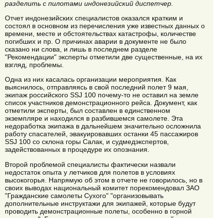
разделить с пилотами индонезийский диспетчер.
Отчет индонезийских специалистов оказался кратким и
состоял в основном из перечисления уже известных данных о
времени, месте и обстоятельствах катастрофы, количестве
погибших и пр. О причинах аварии в документе не было
сказано ни слова, и лишь в последнем разделе
"Рекомендации" эксперты отметили две существенные, на их
взгляд, проблемы.
Одна из них касалась организации мероприятия. Как
выяснилось, отправляясь в свой последний полет 9 мая,
экипаж российского SSJ 100 почему-то не оставил на земле
список участников демонстрационного рейса. Документ, как
отметили эксперты, был составлен в единственном
экземпляре и находился в разбившемся самолете. Эта
недоработка экипажа в дальнейшем значительно осложнила
работу спасателей, эвакуировавших останки 45 пассажиров
SSJ 100 со склона горы Салак, и судмедэкспертов,
задействованных в процедуре их опознания.
Второй проблемой специалисты фактически назвали
недостаток опыта у летчиков для полетов в условиях
высокогорья. Напрямую об этом в отчете не говорилось, но в
своих выводах национальный комитет порекомендовал ЗАО
"Гражданские самолеты Сухого" "организовывать
дополнительные инструктажи для экипажей, которые будут
проводить демонстрационные полеты, особенно в горной