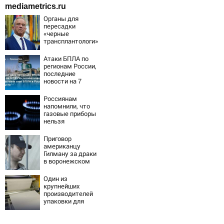
mediametrics.ru
Органы для
пересадки
«черные
трансплантологи»
извлекали у еще
живых пациентов
Атаки БПЛА по
регионам России,
последние
новости на 7
августа 2026:
последствия,
Россиянам
атаки на склады
напомнили, что
Wildberries,
газовые приборы
состояние
нельзя
пострадавших
ремонтировать
самостоятельно
Приговор
американцу
Гилману за драки
в воронежском
СИЗО
потребовали
Один из
ужесточить -
крупнейших
Новости на
производителей
Вести.ru
упаковки для
молочки в России
прекратил работу