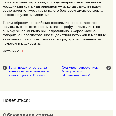
память компьютера незадолго до аварии были заложены
координаты круга над равниной — и, когда самолет вдруг
резко изменил курс, карта на его бортовом дисплее могла
просто не успеть смениться.
Таким образом, российские специалисты полагают, что
возлагать ответственность за катастрофу только лишь на
ошибку экипажа было бы неправильно. Скорее можно
говорить о несогласованности действий летчиков и местных
наземных служб, обеспечивавших радарное слежение за
полетом и радиосвязь.
Источник:
"Ъ"
План правительства: за
Суд удовлетворил иск
гиперссылку в интернете
Минкульта по
смогут давать 15 суток
"Архангельскому"
Поделиться:
Обсуждение статьи