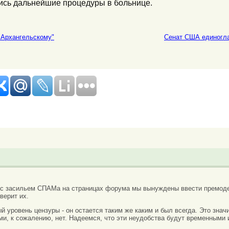
ись дальнейшие процедуры в больнице.
"Архангельскому"
Сенат США единогла
 с засильем СПАМа на страницах форума мы вынуждены ввести премоде
верит их.
вый уровень цензуры - он остается таким же каким и был всегда. Это зн
ми, к сожалению, нет. Надеемся, что эти неудобства будут временными 