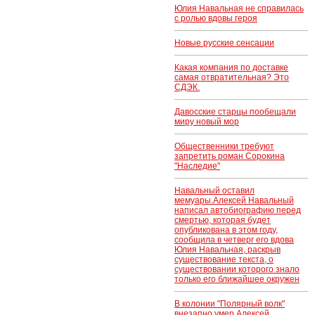
Юлия Навальная не справилась
с ролью вдовы героя
Новые русские сенсации
Какая компания по доставке
самая отвратительная? Это
СДЭК.
Давосские старцы пообещали
миру новый мор
Общественники требуют
запретить роман Сорокина
"Наследие"
Навальный оставил
мемуары.Алексей Навальный
написал автобиографию перед
смертью, которая будет
опубликована в этом году,
сообщила в четверг его вдова
Юлия Навальная, раскрыв
существование текста, о
существовании которого знало
только его ближайшее окружен
В колонии "Полярный волк"
внезапно умер Алексей