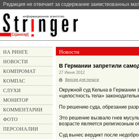
Pедакция не отвечает за содержание заимствованных ма
Новости
НА РИНГЕ
НОВОСТИ
В Германии запретили само
КОМПРОМАТ
27 Июня 2012
КОМПАС
Версия для печати
СЛУХИ
Окружной суд Кельна в Германии 
«целостность тела» законодатель
МОНИТОР
По решению суда, обрезание разр
КОММЕНТАРИИ
Это решение вызвало гнев мусуль
ФОТО
возрасте является религиозным о
ПЕРСОНАЛИИ
Суд вынес вердикт после недобро