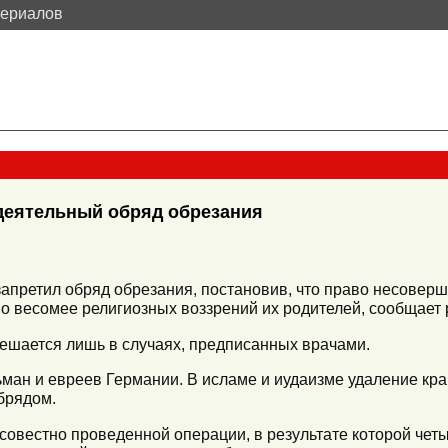
териалов
деятельный обряд обрезания
запретил обряд обрезания, постановив, что право несовер
но весомее религиозных воззрений их родителей, сообщает 
ешается лишь в случаях, предписанных врачами.
ман и евреев Германии. В исламе и иудаизме удаление кр
брядом.
совестно проведенной операции, в результате которой чет