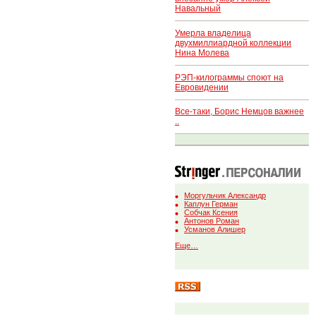
Навальный
Умерла владелица
двухмиллиардной коллекции
Нина Молева
РЭП-килограммы споют на
Евровидении
Все-таки, Борис Немцов важнее
..
Моргульчик Александр
Каплун Герман
Собчак Ксения
Антонов Роман
Усманов Алишер
Еще…