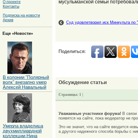
мусульманской семьи потребовал
О проекте
Контакты
Подписка на новости
Архив
Суд удовлетворил иск Минкульта по 
Еще «Новости»
Поделиться:
В колонии "Полярный
Обсуждение статьи
волк" внезапно умер
Алексей Навальный
Страницы:
1 |
Уважаемые участники форума!
В связи
появятся на сайте, пока модератор не про
Умерла владелица
Это не значит, что на сайте вводится но
двухмиллиардной
а другого надежного способа борьбы с ни
коллекции Нина