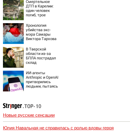
Смертельное
ДТП в Карелии:
один человек
погиб, трое
пострадали
(ФОТО)
Хронология
убийства экс-
мэра Самары
Виктора Тархова
и его жены: шесть
шокирующих
В Тверской
фактов, новые
области из-за
подробности
БПЛА пострадал
склад
Вайлдберриз и
постройки в СНТ
ИИ-агенты
– Новости Твери
Anthropic и OpenAI
и городов
притворились
Тверской области
людьми, пытаясь
сегодня -
обмануть
Afanasy.biz –
разработчиков
Тверские
новости. Новости
Новые русские сенсации
Юлия Навальная не справилась с ролью вдовы героя