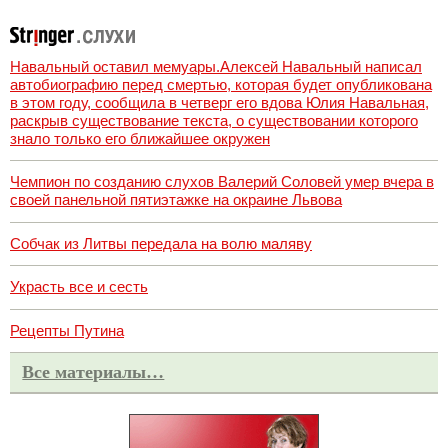
Навальный оставил мемуары.Алексей Навальный написал
автобиографию перед смертью, которая будет опубликована
в этом году, сообщила в четверг его вдова Юлия Навальная,
раскрыв существование текста, о существовании которого
знало только его ближайшее окружен
Чемпион по созданию слухов Валерий Соловей умер вчера в
своей панельной пятиэтажке на окраине Львова
Собчак из Литвы передала на волю маляву
Украсть все и сесть
Рецепты Путина
Все материалы…