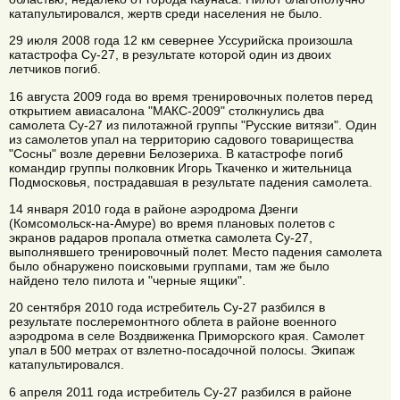
катапультировался, жертв среди населения не было.
29 июля 2008 года 12 км севернее Уссурийска произошла
катастрофа Су-27, в результате которой один из двоих
летчиков погиб.
16 августа 2009 года во время тренировочных полетов перед
открытием авиасалона "МАКС-2009" столкнулись два
самолета Су-27 из пилотажной группы "Русские витязи". Один
из самолетов упал на территорию садового товарищества
"Сосны" возле деревни Белозериха. В катастрофе погиб
командир группы полковник Игорь Ткаченко и жительница
Подмосковья, пострадавшая в результате падения самолета.
14 января 2010 года в районе аэродрома Дзенги
(Комсомольск-на-Амуре) во время плановых полетов с
экранов радаров пропала отметка самолета Су-27,
выполнявшего тренировочный полет. Место падения самолета
было обнаружено поисковыми группами, там же было
найдено тело пилота и "черные ящики".
20 сентября 2010 года истребитель Су-27 разбился в
результате послеремонтного облета в районе военного
аэродрома в селе Воздвиженка Приморского края. Самолет
упал в 500 метрах от взлетно-посадочной полосы. Экипаж
катапультировался.
6 апреля 2011 года истребитель Су-27 разбился в районе