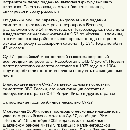
истребитель перед падением выполнял фигуру высшего
пилотажа. По его словам, самолет "вошел в штопор,
спикировал и сразу разбился".
По данным МЧС по Карелии, информация о падении
самолета в трех километрах от аэродрома Бесовец,
расположенного в 14 километрах от Петрозаводска, поступила
в ведомство от местных жителей в 9:52 по Москве. Напомним,
что именно в этом районе в июне прошлого года потерпел
авиакатастрофу пассажирский самолет Ту-134. Тогда погибли
47 человек.
Су-27 - российский многоцелевой высокоманевренный
всепогодный истребитель. Разработан в ОКБ С"ухого". Первый
полет прототипа самолета состоялся в 1977 году, а в 1984
году истребители этого типа начали поступать в авиационные
части.
В настоящее время Су-27 является одним из основных
самолетов ВВС России, его модификации состоят на
вооружении в странах СНГ, Индии, Китае и других странах.
За последние годы разбились несколько Су-27
С середины 2000-х годов произошло несколько инцидентов с
участием российских самолетов Су-27, сообщает РИА
"Новости". 15 сентября 2005 года самолет разбился в
Шакяйском районе Литвы у границы с Калининградской
областью, недалеко от города Каунаса. Пилот благополучно