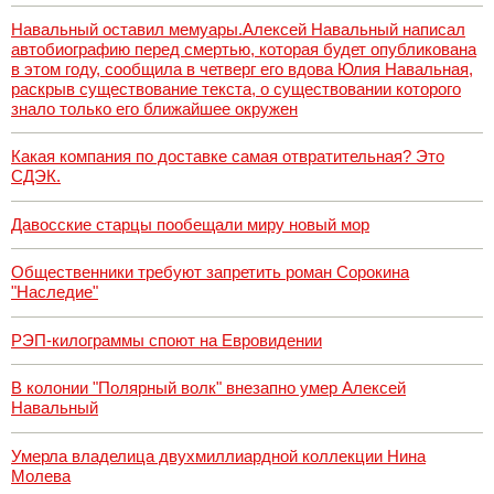
Навальный оставил мемуары.Алексей Навальный написал
автобиографию перед смертью, которая будет опубликована
в этом году, сообщила в четверг его вдова Юлия Навальная,
раскрыв существование текста, о существовании которого
знало только его ближайшее окружен
Какая компания по доставке самая отвратительная? Это
СДЭК.
Давосские старцы пообещали миру новый мор
Общественники требуют запретить роман Сорокина
"Наследие"
РЭП-килограммы споют на Евровидении
В колонии "Полярный волк" внезапно умер Алексей
Навальный
Умерла владелица двухмиллиардной коллекции Нина
Молева