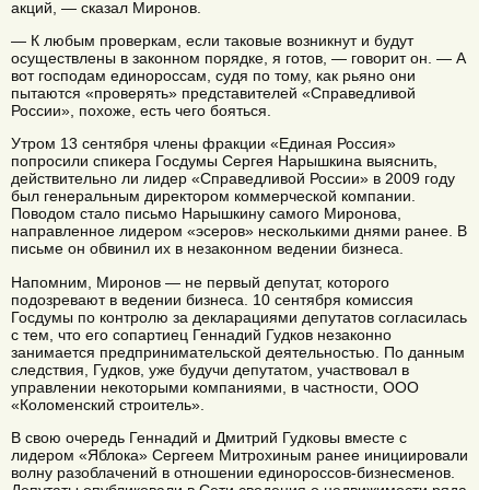
акций, — сказал Миронов.
— К любым проверкам, если таковые возникнут и будут
осуществлены в законном порядке, я готов, — говорит он. — А
вот господам единороссам, судя по тому, как рьяно они
пытаются «проверять» представителей «Справедливой
России», похоже, есть чего бояться.
Утром 13 сентября члены фракции «Единая Россия»
попросили спикера Госдумы Сергея Нарышкина выяснить,
действительно ли лидер «Справедливой России» в 2009 году
был генеральным директором коммерческой компании.
Поводом стало письмо Нарышкину самого Миронова,
направленное лидером «эсеров» несколькими днями ранее. В
письме он обвинил их в незаконном ведении бизнеса.
Напомним, Миронов — не первый депутат, которого
подозревают в ведении бизнеса. 10 сентября комиссия
Госдумы по контролю за декларациями депутатов согласилась
с тем, что его сопартиец Геннадий Гудков незаконно
занимается предпринимательской деятельностью. По данным
следствия, Гудков, уже будучи депутатом, участвовал в
управлении некоторыми компаниями, в частности, ООО
«Коломенский строитель».
В свою очередь Геннадий и Дмитрий Гудковы вместе с
лидером «Яблока» Сергеем Митрохиным ранее инициировали
волну разоблачений в отношении единороссов-бизнесменов.