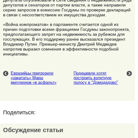
Депутаты опубликовали в Сети сведения о недвижимости ряда
депутатов и сенаторов от партии власти, а также направили
серию запросов в комиссию Госдумы по проверке деклараций
в связи с несоответствием их имущества доходам.
«Война компроматов» в парламенте считается одной из
причин подготовки всеми фракциями Госдумы законопроекта,
предполагающего запрет на недвижимость за рубежом для
госслужащих. В его поддержку ранее высказался президент
Владимир Путин. Премьер-министр Дмитрий Медведев
напротив выразил сомнения в эффективности подобной
инициативы.
Евразийцы пригрозили
Подешевле хотят
«закатать» Марш
построить взлетную
миллионов «в асфальт»
полосу в "Домодедово"
Поделиться:
Обсуждение статьи