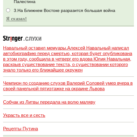
Палестина
3.На Ближнем Востоке разразится большая война
Навальный оставил мемуары.Алексей Навальный написал
автобиографию перед смертью, которая будет опубликована
в этом году, сообщила в четверг его вдова Юлия Навальная,
раскрыв существование текста, о существовании которого
знало только его ближайшее окружен
Чемпион по созданию слухов Валерий Соловей умер вчера в
своей панельной пятиэтажке на окраине Львова
Собчак из Литвы передала на волю маляву
Украсть все и сесть
Рецепты Путина