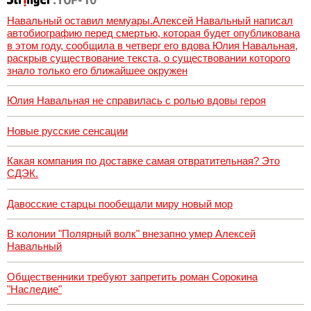
Навальный оставил мемуары.Алексей Навальный написал
автобиографию перед смертью, которая будет опубликована
в этом году, сообщила в четверг его вдова Юлия Навальная,
раскрыв существование текста, о существовании которого
знало только его ближайшее окружен
Юлия Навальная не справилась с ролью вдовы героя
Новые русские сенсации
Какая компания по доставке самая отвратительная? Это
СДЭК.
Давосские старцы пообещали миру новый мор
В колонии "Полярный волк" внезапно умер Алексей
Навальный
Общественники требуют запретить роман Сорокина
"Наследие"