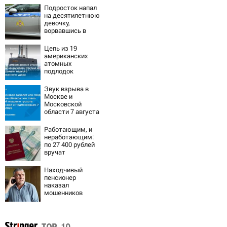
Подросток напал
на десятилетнюю
девочку,
ворвавшись в
квартиру
Цепь из 19
американских
атомных
подлодок
«окружает»
Россию и Китай:
Звук взрыва в
это инструмент
Москве и
первого
Московской
массированного
области 7 августа
удара
2026 года:
Причины,
Работающим, и
источник, откуда
неработающим:
был громкий
по 27 400 рублей
хлопок
вручат
пенсионерам в
сентябре -
Находчивый
PrimaMedia.ru
пенсионер
наказал
мошенников
изощренным
способом