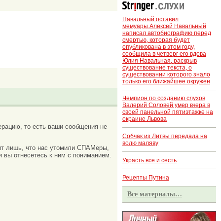
Навальный оставил
мемуары.Алексей Навальный
написал автобиографию перед
смертью, которая будет
опубликована в этом году,
сообщила в четверг его вдова
Юлия Навальная, раскрыв
существование текста, о
существовании которого знало
только его ближайшее окружен
Чемпион по созданию слухов
Валерий Соловей умер вчера в
своей панельной пятиэтажке на
окраине Львова
рацию, то есть ваши сообщения не
Собчак из Литвы передала на
волю маляву
ачит лишь, что нас утомили СПАМеры,
и вы отнесетесь к ним с пониманием.
Украсть все и сесть
Рецепты Путина
Все материалы…