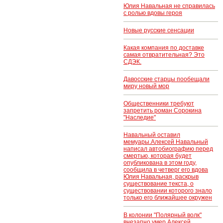
Юлия Навальная не справилась
с ролью вдовы героя
Новые русские сенсации
Какая компания по доставке
самая отвратительная? Это
СДЭК.
Давосские старцы пообещали
миру новый мор
Общественники требуют
запретить роман Сорокина
"Наследие"
Навальный оставил
мемуары.Алексей Навальный
написал автобиографию перед
смертью, которая будет
опубликована в этом году,
сообщила в четверг его вдова
Юлия Навальная, раскрыв
существование текста, о
существовании которого знало
только его ближайшее окружен
В колонии "Полярный волк"
внезапно умер Алексей