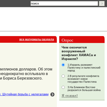
Опрос
все материалы раздела
Чем окончится
вооруженный
конфликт ХАМАСа и
Израиля?
1.Израиль размажет
Палестину и палестинский
миллионов долларов. Об этом
народ
неоднократно всплывало в
2.В результате конфликта
и Бориса Березовского.
возникнет новое
государство Палестина
3.На Ближнем Востоке
разразится большая война
: Шутейная борьба с нелегалами