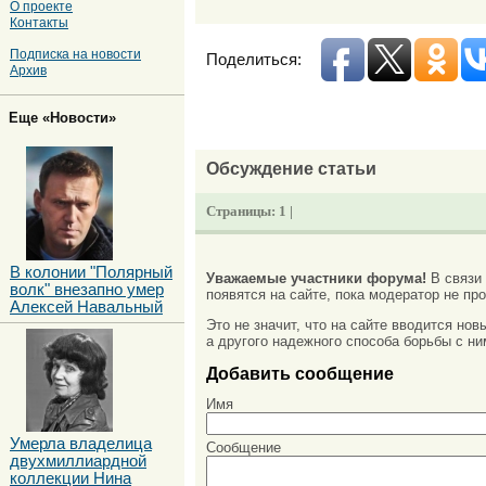
О проекте
Контакты
Подписка на новости
Поделиться:
Архив
Еще «Новости»
Обсуждение статьи
Страницы:
1 |
В колонии "Полярный
Уважаемые участники форума!
В связи
волк" внезапно умер
появятся на сайте, пока модератор не про
Алексей Навальный
Это не значит, что на сайте вводится но
а другого надежного способа борьбы с ни
Добавить сообщение
Имя
Умерла владелица
Сообщение
двухмиллиардной
коллекции Нина