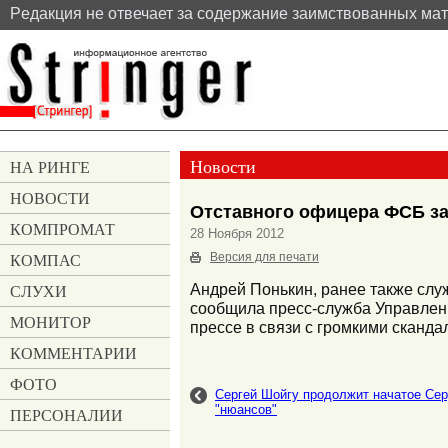
Pедакция не отвечает за содержание заимствованных ма
Новости
НА РИНГЕ
НОВОСТИ
Отставного офицера ФСБ за
КОМПРОМАТ
28 Ноября 2012
КОМПАС
Версия для печати
СЛУХИ
Андрей Понькин, ранее также слу
сообщила пресс-служба Управлен
МОНИТОР
прессе в связи с громкими сканд
КОММЕНТАРИИ
ФОТО
Сергей Шойгу продолжит начатое Сер
"нюансов"
ПЕРСОНАЛИИ