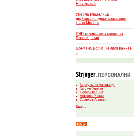
Навальный
Умерла владелица
двухмиллиардной коллекции
Нина Молева
РЭП-килограммы споют на
Евровидении
Все-таки, Борис Немцов важнее
..
Моргульчик Александр
Каплун Герман
Собчак Ксения
Антонов Роман
Усманов Алишер
Еще…