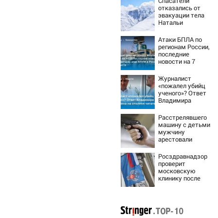
Спасатели
отказались от
эвакуации тела
Натальи
Наговицыной с
семитысячника
Атаки БПЛА по
регионам России,
последние
новости на 7
августа 2026:
последствия,
Журналист
атаки на склады
«пожалел убийц
Wildberries,
ученого»? Ответ
состояние
Владимира
пострадавших
Ворсобина на
отклики
Расстрелявшего
читателей
машину с детьми
мужчину
арестовали
решением суда
Росздравнадзор
проверит
московскую
клинику после
ухудшения
состояния
пациентки