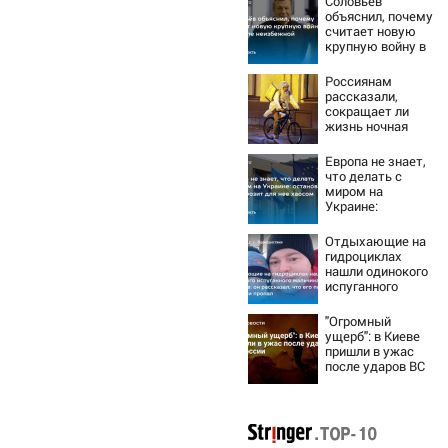
Соловьёв
объяснил, почему
считает новую
крупную войну в
Европе
неизбежной
Россиянам
рассказали,
сокращает ли
жизнь ночная
работа
Европа не знает,
что делать с
миром на
Украине:
остановка боев
грозит для нее
Отдыхающие на
хаосом
гидроциклах
нашли одинокого
испуганного
мальчика на
лодке: он
"Огромный
рассказал, что
ущерб": в Киеве
его папа нырнул и
пришли в ужас
пропал
после ударов ВС
России