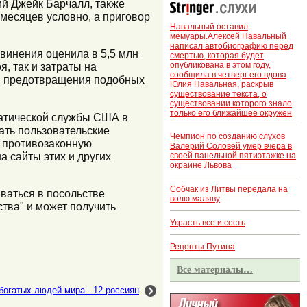
ий Джейк Барчалл, также
 месяцев условно, а приговор
Навальный оставил
мемуары.Алексей Навальный
написал автобиографию перед
бвинения оценила в 5,5 млн
смертью, которая будет
опубликована в этом году,
, так и затраты на
сообщила в четверг его вдова
ля предотвращения подобных
Юлия Навальная, раскрыв
существование текста, о
существовании которого знало
только его ближайшее окружен
матической службы США в
мать пользовательские
Чемпион по созданию слухов
в противозаконную
Валерий Соловей умер вчера в
а сайты этих и других
своей панельной пятиэтажке на
окраине Львова
Собчак из Литвы передала на
ваться в посольстве
волю маляву
ства" и может получить
Украсть все и сесть
Рецепты Путина
Все материалы…
богатых людей мира - 12 россиян