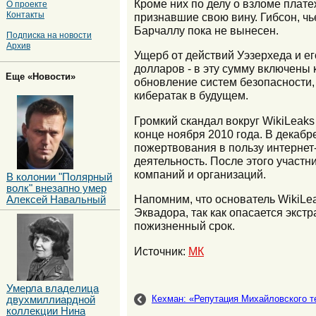
Кроме них по делу о взломе плат
О проекте
Контакты
признавшие свою вину. Гибсон, чь
Барчаллу пока не вынесен.
Подписка на новости
Архив
Ущерб от действий Уэзерхеда и ег
долларов - в эту сумму включены 
Еще «Новости»
обновление систем безопасности
кибератак в будущем.
Громкий скандал вокруг WikiLeak
конце ноября 2010 года. В декабр
пожертвования в пользу интернет
деятельность. После этого участн
компаний и организаций.
В колонии "Полярный
волк" внезапно умер
Напомним, что основатель WikiLe
Алексей Навальный
Эквадора, так как опасается экст
пожизненный срок.
Источник:
МК
Умерла владелица
Кехман: «Репутация Михайловского т
двухмиллиардной
коллекции Нина