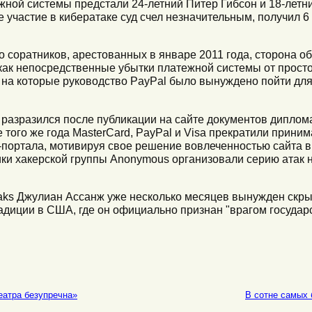
ежной системы предстали 24-летний Питер Гибсон и 18-летн
е участие в кибератаке суд счел незначительным, получил 6
о соратников, арестованных в январе 2011 года, сторона о
как непосредственные убытки платежной системы от простоя
, на которые руководство PayPal было вынуждено пойти д
s разразился после публикации на сайте документов дипло
е того же года MasterCard, PayPal и Visa прекратили прини
-портала, мотивируя свое решение вовлеченностью сайта 
ики хакерской группы Anonymous организовали серию атак н
aks Джулиан Ассанж уже несколько месяцев вынужден скры
радиции в США, где он официально признан "врагом государ
еатра безупречна»
В сотне самых 