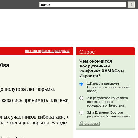
Опрос
все материалы раздела
Чем окончится
Visa
вооруженный
конфликт ХАМАСа и
Израиля?
1.Израиль размажет
Палестину и палестинский
до полутора лет тюрьмы.
народ
2.В результате конфликта
отказались принимать платежи
возникнет новое
государство Палестина
3.На Ближнем Востоке
ных участников кибератаки, к
разразится большая война
на 7 месяцев тюрьмы. В ходе