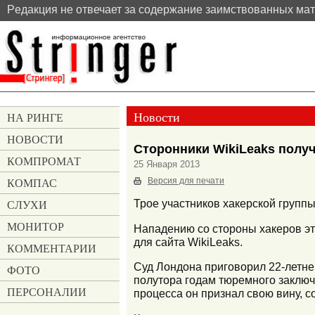
Pедакция не отвечает за содержание заимствованных ма
Новости
НА РИНГЕ
НОВОСТИ
Сторонники WikiLeaks получи
КОМПРОМАТ
25 Января 2013
КОМПАС
Версия для печати
СЛУХИ
Трое участников хакерской групп
МОНИТОР
Нападению со стороны хакеров эти
для сайта WikiLeaks.
КОММЕНТАРИИ
Суд Лондона приговорил 22-летне
ФОТО
полутора годам тюремного заключ
ПЕРСОНАЛИИ
процесса он признал свою вину, 