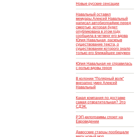
Новые русские сенсации
Навальный оставил
мемуары.Алексей Навальный
написал автобиографию перед
смертью, которая будет
опубликована в этом году,
сообщила в четверг его вдова
Юлия Навальная, раскрыв
существование текста, о
существовании которого знало
только его ближайшее окружен
Юлия Навальная не справилась
с ролью вдовы героя
В колонии "Полярный волк"
внезапно умер Алексей
Навальный
Какая компания по доставке
самая отвратительная? Это
СДЭК.
РЭП-килограммы споют на
Евровидении
Давосские старцы пообещали
миру новый мор