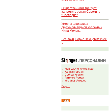
Общественники требуют
запретить роман Сорокина
"Наследие"
Умерла владелица
двухмиллиардной коллекции
Нина Молева
Все-таки, Борис Немцов важнее
..
Моргульчик Александр
Каплун Герман
Собчак Ксения
Антонов Роман
Усманов Алишер
Еще…