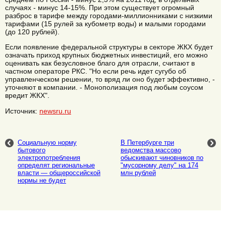
случаях - минус 14-15%. При этом существует огромный
разброс в тарифе между городами-миллионниками с низкими
тарифами (15 рулей за кубометр воды) и малыми городами
(до 120 рублей).
Если появление федеральной структуры в секторе ЖКХ будет
означать приход крупных бюджетных инвестиций, его можно
оценивать как безусловное благо для отрасли, считают в
частном операторе РКС. "Но если речь идет сугубо об
управленческом решении, то вряд ли оно будет эффективно, -
уточняют в компании. - Монополизация под любым соусом
вредит ЖКХ".
Источник:
newsru.ru
Социальную норму
В Петербурге три
бытового
ведомства массово
электропотребления
обыскивают чиновников по
определят региональные
"мусорному делу" на 174
власти — общероссийской
млн рублей
нормы не будет