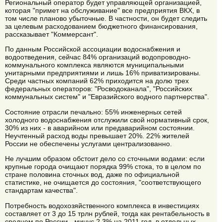
Региональный оператор будет управляющей организацией,
которая "примет на обслуживание" все предприятия ВКХ, в
том числе планово убыточные. В частности, он будет следить
за целевым расходованием бюджетного финансирования,
рассказывает "Коммерсант".
По данным Российской ассоциации водоснабжения и
водоотведения, сейчас 84% организаций водопроводно-
коммунального комплекса являются муниципальными
унитарными предприятиями и лишь 16% приватизированы.
Среди частных компаний 62% приходится на долю трех
федеральных операторов: "Росводоканала", "Российских
коммунальных систем" и "Евразийского водного партнерства".
Состояние отрасли печально: 55% инженерных сетей
холодного водоснабжения отслужили свой нормативный срок,
30% из них - в аварийном или предаварийном состоянии.
Неучтенный расход воды превышает 20%. 22% жителей
России не обеспечены услугами централизованно.
Не лучшим образом обстоит дело со сточными водами: если
крупные города очищают порядка 99% стока, то в целом по
стране половина сточных вод, даже по официальной
статистике, не очищается до состояния, "соответствующего
стандартам качества".
Потребность водохозяйственного комплекса в инвестициях
составляет от 3 до 15 трлн рублей, тогда как рентабельность в
среднем по России - минус 2,3% на 2011 год, в отдельных