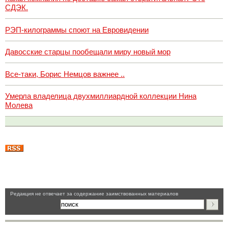
СДЭК.
РЭП-килограммы споют на Евровидении
Давосские старцы пообещали миру новый мор
Все-таки, Борис Немцов важнее ..
Умерла владелица двухмиллиардной коллекции Нина
Молева
Pедакция не отвечает за содержание заимствованных материалов