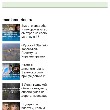
mediametrics.ru
Вместо свадьбы
– похороны: отец
смотрел на свою
мертвую 16-
летнюю дочь и не
мог сдержать
«Русский Starlink»
слезы
заработал?
Почему на
Украине кратно
увеличилась
точность
Итоги 40-
попаданий по
дневного плана
объектам ВСУ
Зеленского по
принуждению к
миру: как
ответила Россия,
В Ленинградской
полный разбор
области вездеход
провала операции
опрокинулся на
Украины от
дороге, пассажир
военкора Коца
погиб
Подарки от
властей, калым