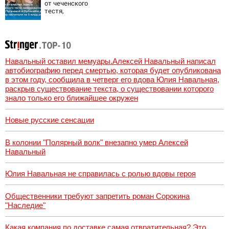
от чеченского
тестя,
американские
хатки: у
Пугачевой и
Орбакайте домов
и квартир
насчитали на 3
Навальный оставил мемуары.Алексей Навальный написал
млрд рублей
автобиографию перед смертью, которая будет опубликована
в этом году, сообщила в четверг его вдова Юлия Навальная,
раскрыв существование текста, о существовании которого
знало только его ближайшее окружен
Новые русские сенсации
В колонии "Полярный волк" внезапно умер Алексей
Навальный
Юлия Навальная не справилась с ролью вдовы героя
Общественники требуют запретить роман Сорокина
"Наследие"
Какая компания по доставке самая отвратительная? Это