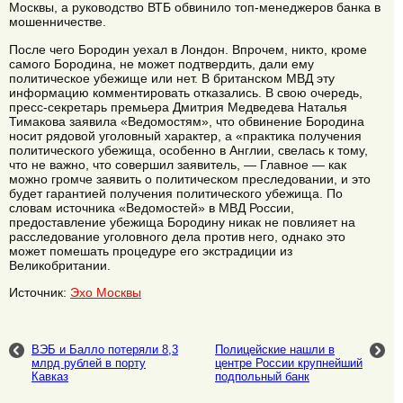
Москвы, а руководство ВТБ обвинило топ-менеджеров банка в
мошенничестве.
После чего Бородин уехал в Лондон. Впрочем, никто, кроме
самого Бородина, не может подтвердить, дали ему
политическое убежище или нет. В британском МВД эту
информацию комментировать отказались. В свою очередь,
пресс-секретарь премьера Дмитрия Медведева Наталья
Тимакова заявила «Ведомостям», что обвинение Бородина
носит рядовой уголовный характер, а «практика получения
политического убежища, особенно в Англии, свелась к тому,
что не важно, что совершил заявитель, — Главное — как
можно громче заявить о политическом преследовании, и это
будет гарантией получения политического убежища. По
словам источника «Ведомостей» в МВД России,
предоставление убежища Бородину никак не повлияет на
расследование уголовного дела против него, однако это
может помешать процедуре его экстрадиции из
Великобритании.
Источник:
Эхо Москвы
ВЭБ и Балло потеряли 8,3
Полицейские нашли в
млрд рублей в порту
центре России крупнейший
Кавказ
подпольный банк