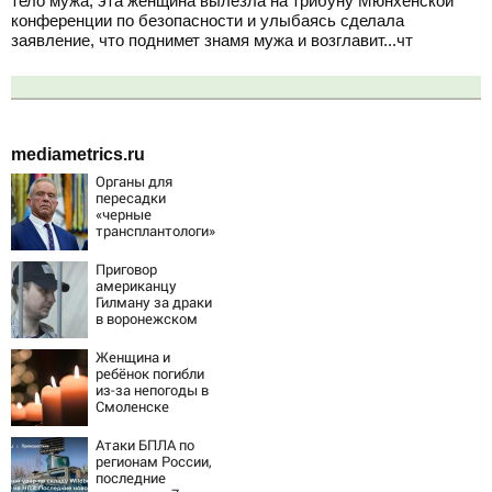
тело мужа, эта женщина вылезла на трибуну Мюнхенской
конференции по безопасности и улыбаясь сделала
заявление, что поднимет знамя мужа и возглавит...чт
mediametrics.ru
Органы для
пересадки
«черные
трансплантологи»
извлекали у еще
живых пациентов
Приговор
американцу
Гилману за драки
в воронежском
СИЗО
потребовали
Женщина и
ужесточить -
ребёнок погибли
Новости на
из-за непогоды в
Вести.ru
Смоленске
Атаки БПЛА по
регионам России,
последние