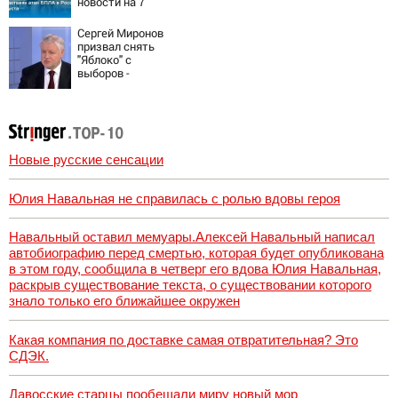
новости на 7
августа 2026:
последствия,
Сергей Миронов
атаки на склады
призвал снять
Wildberries,
"Яблоко" с
состояние
выборов -
пострадавших
Новости на
Вести.ru
Новые русские сенсации
Юлия Навальная не справилась с ролью вдовы героя
Навальный оставил мемуары.Алексей Навальный написал
автобиографию перед смертью, которая будет опубликована
в этом году, сообщила в четверг его вдова Юлия Навальная,
раскрыв существование текста, о существовании которого
знало только его ближайшее окружен
Какая компания по доставке самая отвратительная? Это
СДЭК.
Давосские старцы пообещали миру новый мор