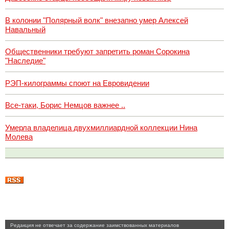
В колонии "Полярный волк" внезапно умер Алексей
Навальный
Общественники требуют запретить роман Сорокина
"Наследие"
РЭП-килограммы споют на Евровидении
Все-таки, Борис Немцов важнее ..
Умерла владелица двухмиллиардной коллекции Нина
Молева
Pедакция не отвечает за содержание заимствованных материалов