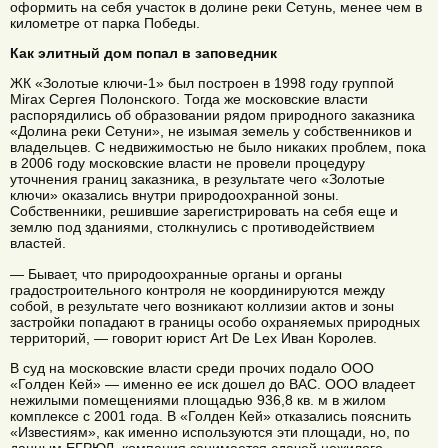
оформить на себя участок в долине реки Сетунь, менее чем в
километре от парка Победы.
Как элитный дом попал в заповедник
ЖК «Золотые ключи-1» был построен в 1998 году группой
Mirax Сергея Полонского. Тогда же московские власти
распорядились об образовании рядом природного заказника
«Долина реки Сетуни», не изымая земель у собственников и
владельцев. С недвижимостью не было никаких проблем, пока
в 2006 году московские власти не провели процедуру
уточнения границ заказника, в результате чего «Золотые
ключи» оказались внутри природоохранной зоны.
Собственники, решившие зарегистрировать на себя еще и
землю под зданиями, столкнулись с противодействием
властей.
— Бывает, что природоохранные органы и органы
градостроительного контроля не координируются между
собой, в результате чего возникают коллизии актов и зоны
застройки попадают в границы особо охраняемых природных
территорий, — говорит юрист Art De Lex Иван Королев.
В суд на московские власти среди прочих подало ООО
«Голден Кей» — именно ее иск дошел до ВАС. ООО владеет
нежилыми помещениями площадью 936,8 кв. м в жилом
комплексе с 2001 года. В «Голден Кей» отказались пояснить
«Известиям», как именно используются эти площади, но, по