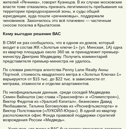
жителей «Речника», говорит Кузнецов. В их случае московские
власти тоже отказались признать легитимность пребывания на
территории природоохранной зоны, и суды общей
юрисдикции, куда пошли «речниковцы», поддержали
чиновников. Закончилось это всё плачевно — частичным
сносом поселка в Крылатском.
Кому выгодно решение ВАС
В СМИ не раз сообщалось, что в одном из домов, который
входит в состав ЖК «Золотые ключи-1» (ул. Минская, 1А) одна
из квартир площадью около 360 кв. м принадлежит премьер-
министру Дмитрию Медведеву. Получить комментарий
представителя премьер-министра не удалось.
По словам риелтора агентства Penny Lane Realty Анны
Портной, стоимость квадратного метра в «Золотых Ключах-1»
варьируется от $15 тыс. до $22 тыс. в зависимости от
метража, этажности и отделки апартаментов.
По неофициальным данным, среди соседей Медведева
Семен Вайншток (экс-глава «Транснефти» и «Олимпстроя»),
Виктор Федотов из «Уралсиб Кэпитал», бизнесмен Давид
Якобашвили, Татьяна Богомолова из «Роснефтьэкспорта» и
Виктор Полстовалов («ЛУКОЙЛ-Югра»). В одной из квартир
расположился офис Фонда правовой поддержки стратегий
возрождения России «Медведь».
— Учитывая, что вчера в ВАС был создан прецедент, согласно