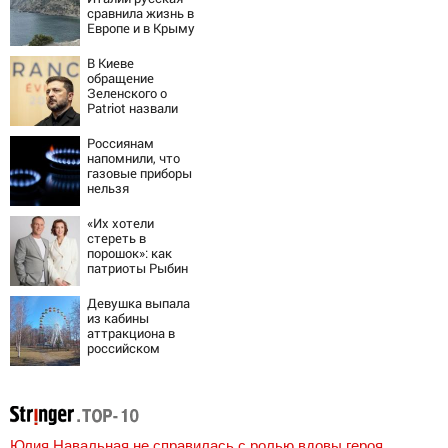
сравнила жизнь в
Европе и в Крыму
В Киеве
обращение
Зеленского о
Patriot назвали
«комедией»
Россиянам
напомнили, что
газовые приборы
нельзя
ремонтировать
самостоятельно
«Их хотели
стереть в
порошок»: как
патриоты Рыбин
и Сенчукова
бросили вызов
Девушка выпала
«гнилому шоу-
из кабины
бизу»
аттракциона в
российском
городе
Юлия Навальная не справилась с ролью вдовы героя