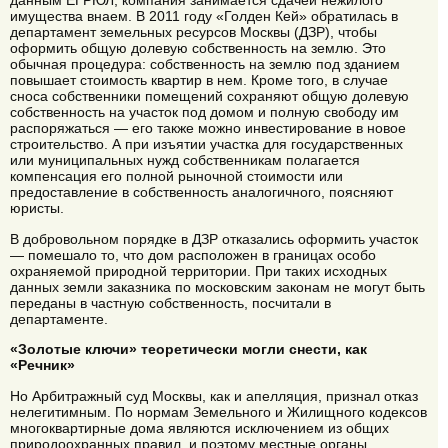
данным ЕГРЮЛ, компания занимается сдачей нежилого
имущества внаем. В 2011 году «Голден Кей» обратилась в
департамент земельных ресурсов Москвы (ДЗР), чтобы
оформить общую долевую собственность на землю. Это
обычная процедура: собственность на землю под зданием
повышает стоимость квартир в нем. Кроме того, в случае
сноса собственники помещений сохраняют общую долевую
собственность на участок под домом и полную свободу им
распоряжаться — его также можно инвестирование в новое
строительство. А при изъятии участка для государственных
или муниципальных нужд собственникам полагается
компенсация его полной рыночной стоимости или
предоставление в собственность аналогичного, поясняют
юристы.
В добровольном порядке в ДЗР отказались оформить участок
— помешало то, что дом расположен в границах особо
охраняемой природной территории. При таких исходных
данных земли заказника по московским законам не могут быть
переданы в частную собственность, посчитали в
департаменте.
«Золотые ключи» теоретически могли снести, как
«Речник»
Но Арбитражный суд Москвы, как и апелляция, признал отказ
нелегитимным. По нормам Земельного и Жилищного кодексов
многоквартирные дома являются исключением из общих
природоохранных правил, и поэтому местные органы