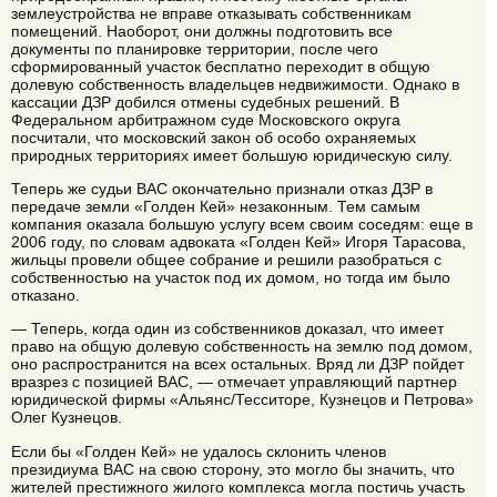
землеустройства не вправе отказывать собственникам
помещений. Наоборот, они должны подготовить все
документы по планировке территории, после чего
сформированный участок бесплатно переходит в общую
долевую собственность владельцев недвижимости. Однако в
кассации ДЗР добился отмены судебных решений. В
Федеральном арбитражном суде Московского округа
посчитали, что московский закон об особо охраняемых
природных территориях имеет большую юридическую силу.
Теперь же судьи ВАС окончательно признали отказ ДЗР в
передаче земли «Голден Кей» незаконным. Тем самым
компания оказала большую услугу всем своим соседям: еще в
2006 году, по словам адвоката «Голден Кей» Игоря Тарасова,
жильцы провели общее собрание и решили разобраться с
собственностью на участок под их домом, но тогда им было
отказано.
— Теперь, когда один из собственников доказал, что имеет
право на общую долевую собственность на землю под домом,
оно распространится на всех остальных. Вряд ли ДЗР пойдет
вразрез с позицией ВАС, — отмечает управляющий партнер
юридической фирмы «Альянс/Тесситоре, Кузнецов и Петрова»
Олег Кузнецов.
Если бы «Голден Кей» не удалось склонить членов
президиума ВАС на свою сторону, это могло бы значить, что
жителей престижного жилого комплекса могла постичь участь