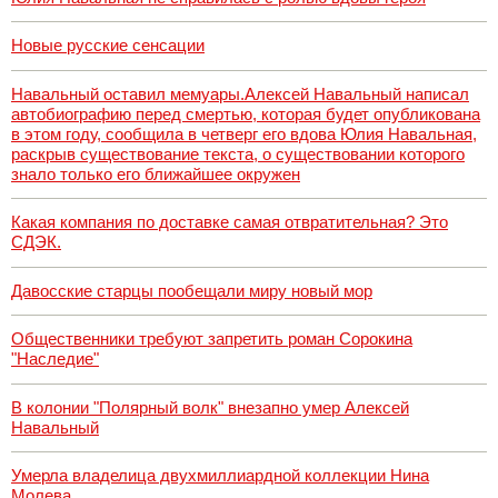
Новые русские сенсации
Навальный оставил мемуары.Алексей Навальный написал
автобиографию перед смертью, которая будет опубликована
в этом году, сообщила в четверг его вдова Юлия Навальная,
раскрыв существование текста, о существовании которого
знало только его ближайшее окружен
Какая компания по доставке самая отвратительная? Это
СДЭК.
Давосские старцы пообещали миру новый мор
Общественники требуют запретить роман Сорокина
"Наследие"
В колонии "Полярный волк" внезапно умер Алексей
Навальный
Умерла владелица двухмиллиардной коллекции Нина
Молева