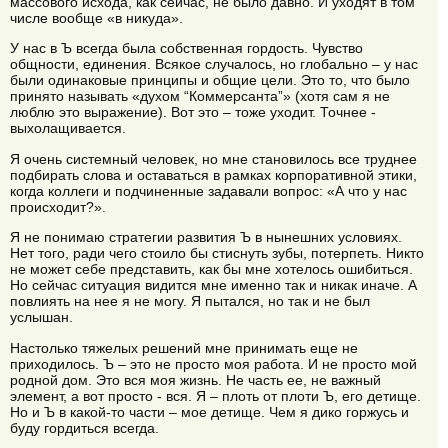
массового исхода, как сейчас, не было давно. И уходят в том
числе вообще «в никуда».
У нас в Ъ всегда была собственная гордость. Чувство
общности, единения. Всякое случалось, но глобально – у нас
были одинаковые принципы и общие цели. Это то, что было
принято называть «духом “Коммерсанта”» (хотя сам я не
люблю это выражение). Вот это – тоже уходит. Точнее -
выхолащивается.
Я очень системный человек, но мне становилось все труднее
подбирать слова и оставаться в рамках корпоративной этики,
когда коллеги и подчиненные задавали вопрос: «А что у нас
происходит?».
Я не понимаю стратегии развития Ъ в нынешних условиях.
Нет того, ради чего стоило бы стиснуть зубы, потерпеть. Никто
не может себе представить, как бы мне хотелось ошибиться.
Но сейчас ситуация видится мне именно так и никак иначе. А
повлиять на нее я не могу. Я пытался, но так и не был
услышан.
Настолько тяжелых решений мне принимать еще не
приходилось. Ъ – это не просто моя работа. И не просто мой
родной дом. Это вся моя жизнь. Не часть ее, не важный
элемент, а вот просто - вся. Я – плоть от плоти Ъ, его детище.
Но и Ъ в какой-то части – мое детище. Чем я дико горжусь и
буду гордиться всегда.