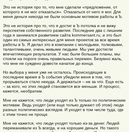
Это не история про то, что мне сделали «предложение, от
которого я не мог отказаться». Отказаться от него я мог. Для
меня деньги никогда не были основным мотивом работы в Ъ.
Это не история про то, что я достиг в Ъ потолка и не вижу
перспектив собственного развития. Последние два с лишним
года я занимался развитием сайта kommersant.ru, и это был
один из самых интересных для меня проектов за все время
работы в Ъ. Я делал это в компании с молодыми, толковыми,
талантливыми, очень живыми людьми. Мы уже достигли
впечатляющих результатов. У нас были большие планы, мы
стояли на пороге очень правильных перемен. Безумно жаль,
что мне не суждено довести начатое до конца.
Но выбора у меня уже не осталось. Происходящие в
последнее время в Ъ события убедили меня в том, что
прорываться стало некуда. А держаться – не за что. Еще есть
– за кого, но этих людей становится все меньше. И процесс,
кажется, необратим.
Мне не кажется, что люди уходят из Ъ только по политическим
мотивам. Ведь уходят (или еще только думают об этом) люди
разных политических взглядов. И уходят в том числе туда, где
с этим точно не проще.
Мне не кажется, что люди уходят только из-за денег. Людей
переманивали из Ъ всегда, и на хорошие деньги. Но такого