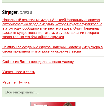
Навальный оставил мемуары.Алексей Навальный написал
автобиографию перед смертью, которая будет опубликована
в этом году, сообщила в четверг его вдова Юлия Навальная,
раскрыв существование текста, о существовании которого
знало только его ближайшее окружен
Чемпион по созданию слухов Валерий Соловей умер вчера в
своей панельной пятиэтажке на окраине Львова
Собчак из Литвы передала на волю маляву
Украсть все и сесть
Рецепты Путина
Все материалы…