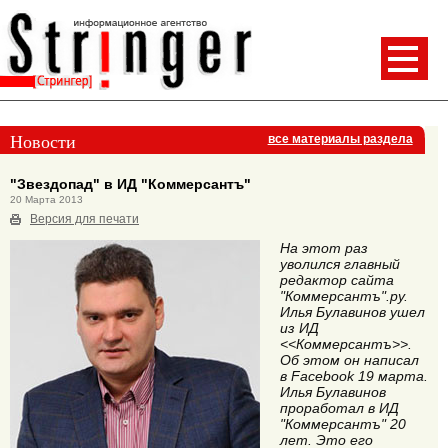
Новости
все материалы раздела
"Звездопад" в ИД "Коммерсантъ"
20 Марта 2013
Версия для печати
На этот раз
уволился главный
редактор сайта
"Коммерсантъ".ру.
Илья Булавинов ушел
из ИД
<<Коммерсантъ>>.
Об этом он написал
в Facebook 19 марта.
Илья Булавинов
проработал в ИД
"Коммерсантъ" 20
лет. Это его