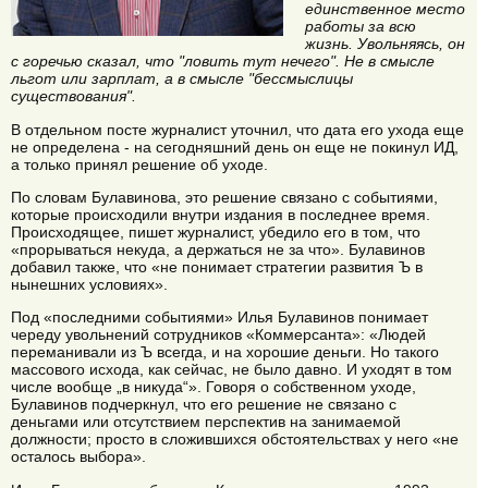
единственное место
работы за всю
жизнь. Увольняясь, он
с горечью сказал, что "ловить тут нечего". Не в смысле
льгот или зарплат, а в смысле "бессмыслицы
существования".
В отдельном посте журналист уточнил, что дата его ухода еще
не определена - на сегодняшний день он еще не покинул ИД,
а только принял решение об уходе.
По словам Булавинова, это решение связано с событиями,
которые происходили внутри издания в последнее время.
Происходящее, пишет журналист, убедило его в том, что
«прорываться некуда, а держаться не за что». Булавинов
добавил также, что «не понимает стратегии развития Ъ в
нынешних условиях».
Под «последними событиями» Илья Булавинов понимает
череду увольнений сотрудников «Коммерсанта»: «Людей
переманивали из Ъ всегда, и на хорошие деньги. Но такого
массового исхода, как сейчас, не было давно. И уходят в том
числе вообще „в никуда“». Говоря о собственном уходе,
Булавинов подчеркнул, что его решение не связано с
деньгами или отсутствием перспектив на занимаемой
должности; просто в сложившихся обстоятельствах у него «не
осталось выбора».