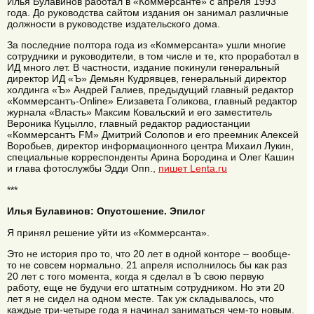
Илья Булавинов работал в «Коммерсанте» с апреля 1993
года. До руководства сайтом издания он занимал различные
должности в руководстве издательского дома.
За последние полтора года из «Коммерсанта» ушли многие
сотрудники и руководители, в том числе и те, кто проработал в
ИД много лет. В частности, издание покинули генеральный
директор ИД «Ъ» Демьян Кудрявцев, генеральный директор
холдинга «Ъ» Андрей Галиев, предыдущий главный редактор
«Коммерсантъ-Online» Елизавета Голикова, главный редактор
журнала «Власть» Максим Ковальский и его заместитель
Вероника Куцылло, главный редактор радиостанции
«Коммерсантъ FM» Дмитрий Солопов и его преемник Алексей
Воробьев, директор информационного центра Михаил Лукин,
специальные корреспонденты Арина Бородина и Олег Кашин
и глава фотослужбы Эдди Опп.,
пишет Lenta.ru
***
Илья Булавинов: Опустошение. Эпилог
Я принял решение уйти из «Коммерсанта».
Это не история про то, что 20 лет в одной конторе – вообще-
то не совсем нормально. 21 апреля исполнилось бы как раз
20 лет с того момента, когда я сделал в Ъ свою первую
работу, еще не будучи его штатным сотрудником. Но эти 20
лет я не сидел на одном месте. Так уж складывалось, что
каждые три-четыре года я начинал заниматься чем-то новым.