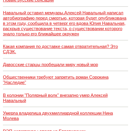
Навальный оставил мемуары.Алексей Навальный написал
автобиографию перед смертью, которая будет опубликована
в этом году, сообщила в четверг его вдова Юлия Навальная,
раскрыв существование текста, о существовании которого
знало только его ближайшее окружен
Какая компания по доставке самая отвратительная? Это
СДЭК.
Давосские старцы пообещали миру новый мор
Общественники требуют запретить роман Сорокина
"Наследие"
В колонии "Полярный волк" внезапно умер Алексей
Навальный
Умерла владелица двухмиллиардной коллекции Нина
Молева