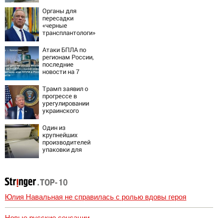
Органы для
пересадки
«черные
трансплантологи»
извлекали у еще
живых пациентов
Атаки БПЛА по
регионам России,
последние
новости на 7
августа 2026:
последствия,
Трамп заявил о
атаки на склады
прогрессе в
Wildberries,
урегулировании
состояние
украинского
пострадавших
конфликта
Один из
крупнейших
производителей
упаковки для
молочки в России
прекратил работу
Юлия Навальная не справилась с ролью вдовы героя
Новые русские сенсации