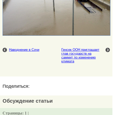
Наводнение в Сочи
Генсек ООН приглашает
глав государств на
саммит по изменению
климата
Поделиться:
Обсуждение статьи
Страницы:
1 |