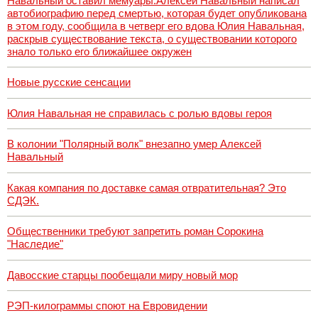
Навальный оставил мемуары.Алексей Навальный написал
автобиографию перед смертью, которая будет опубликована
в этом году, сообщила в четверг его вдова Юлия Навальная,
раскрыв существование текста, о существовании которого
знало только его ближайшее окружен
Новые русские сенсации
Юлия Навальная не справилась с ролью вдовы героя
В колонии "Полярный волк" внезапно умер Алексей
Навальный
Какая компания по доставке самая отвратительная? Это
СДЭК.
Общественники требуют запретить роман Сорокина
"Наследие"
Давосские старцы пообещали миру новый мор
РЭП-килограммы споют на Евровидении