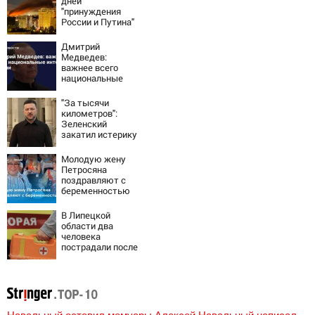
дней
"принуждения
России и Путина"
резко приблизили
крах режима
Дмитрий
Зеленского
Медведев:
важнее всего
национальные
интересы России
"За тысячи
километров":
Зеленский
закатил истерику
Западу после
ночного удара
Молодую жену
Петросяна
поздравляют с
беременностью
В Липецкой
области два
человека
пострадали после
падения БПЛА