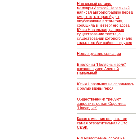
насчитали на 3
Навальный оставил
млрд рублей
мемуары.Алексей Навальный
написал автобиографию перед
смертью, которая будет
опубликована в этом году,
сообщила в четверг его вдова
Юлия Навальная, раскрыв
существование текста, о
существовании которого знало
только его ближайшее окружен
Новые русские сенсации
В колонии "Полярный волк"
внезапно умер Алексей
Навальный
Юлия Навальная не справилась
с ролью вдовы героя
Общественники требуют
запретить роман Сорокина
"Наследие"
Какая компания по доставке
самая отвратительная? Это
СДЭК.
РЭП-килограммы споют на