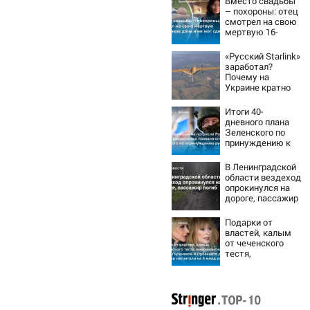
Вместо свадьбы
– похороны: отец
смотрел на свою
мертвую 16-
летнюю дочь и не
мог сдержать
«Русский Starlink»
слезы
заработал?
Почему на
Украине кратно
увеличилась
точность
Итоги 40-
попаданий по
дневного плана
объектам ВСУ
Зеленского по
принуждению к
миру: как
ответила Россия,
В Ленинградской
полный разбор
области вездеход
провала операции
опрокинулся на
Украины от
дороге, пассажир
военкора Коца
погиб
Подарки от
властей, калым
от чеченского
тестя,
американские
хатки: у
Пугачевой и
Орбакайте домов
и квартир