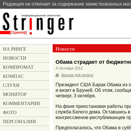
Pедакция не отвечает за содержание заимствованных ма
Новости
НА РИНГЕ
НОВОСТИ
Обама страдает от бюджетно
КОМПРОМАТ
4 Октября 2013
КОМПАС
Версия для печати
СЛУХИ
Президент США Барак Обама из-з
и визит в Бруней. Об этом, сообщ
МОНИТОР
четверг, 3 октября.
КОММЕНТАРИИ
На фоне приостановки работы пра
служба Белого дома. Оставшись в
ФОТО
конгрессменов-республиканцев пр
ПЕРСОНАЛИИ
Предполагалось, что Обама в субб