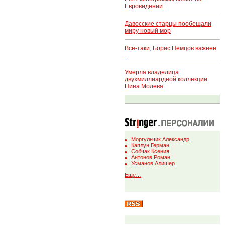
Евровидении
Давосские старцы пообещали
миру новый мор
Все-таки, Борис Немцов важнее
..
Умерла владелица
двухмиллиардной коллекции
Нина Молева
Моргульчик Александр
Каплун Герман
Собчак Ксения
Антонов Роман
Усманов Алишер
Еще…