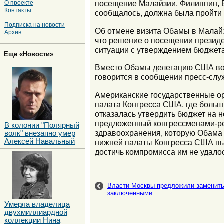
посещение Малайзии, Филиппин, Б
О проекте
Контакты
сообщалось, должна была пройти
Подписка на новости
Об отмене визита Обамы в Малайз
Архив
что решение о посещении президе
ситуации с утверждением бюджета
Еще «Новости»
Вместо Обамы делегацию США во в
говорится в сообщении пресс-слу
Американские государственные ор
палата Конгресса США, где больш
отказалась утвердить бюджет на 
предложенный конгрессменами-ре
В колонии "Полярный
здравоохранения, которую Обама
волк" внезапно умер
Алексей Навальный
нижней палаты Конгресса США пыт
достичь компромисса им не удало
Власти Москвы предложили заменить
заключенными
Умерла владелица
двухмиллиардной
коллекции Нина