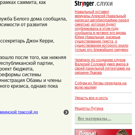
рамках саммита, как
Навальный оставил
мемуары.Алексей Навальный
лужба Белого дома сообщила,
написал автобиографию перед
исимости от развития
смертью, которая будет
опубликована в этом году,
сообщила в четверг его вдова
Юлия Навальная, раскрыв
ссекретарь Джон Керри,
существование текста, о
существовании которого знало
только его ближайшее окружен
зошло после того, как нижняя
Чемпион по созданию слухов
еспубликанской партии,
Валерий Соловей умер вчера в
роект бюджета,
своей панельной пятиэтажке на
окраине Львова
ю реформы системы
министрация Обамы и члены
Собчак из Литвы передала на
ого кризиса, однако пока
волю маляву
Украсть все и сесть
Рецепты Путина
мкинской трассой до
Все материалы…