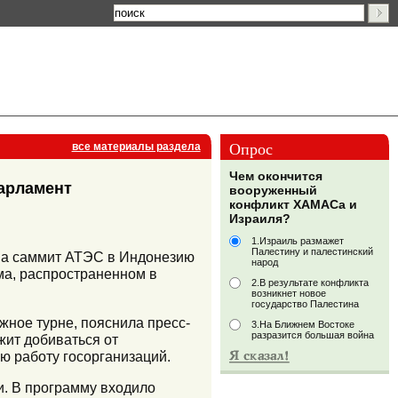
Опрос
все материалы раздела
Чем окончится
парламент
вооруженный
конфликт ХАМАСа и
Израиля?
1.Израиль размажет
Палестину и палестинский
на саммит АТЭС в Индонезию
народ
ома, распространенном в
2.В результате конфликта
возникнет новое
государство Палестина
жное турне, пояснила пресс-
3.На Ближнем Востоке
разразится большая война
жит добиваться от
ю работу госорганизаций.
ии. В программу входило