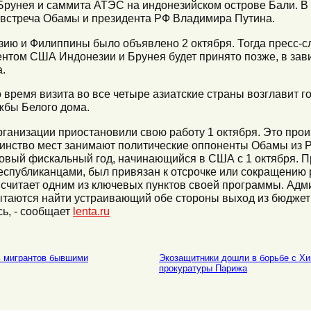
рунея и саммита АТЭС на индонезийском острове Бали. В 
 встреча Обамы и президента РФ Владимира Путина.
ию и Филиппины было объявлено 2 октября. Тогда пресс-с
нтом США Индонезии и Брунея будет принято позже, в зав
.
ремя визита во все четыре азиатские страны возглавит го
жбы Белого дома.
ганизации приостановили свою работу 1 октября. Это прои
инство мест занимают политические оппоненты Обамы из Р
новый фискальный год, начинающийся в США с 1 октября. П
спубликанцами, был привязан к отсрочке или сокращени
 считает одним из ключевых пунктов своей программы. Ад
аются найти устраивающий обе стороны выход из бюджетн
сь, - сообщает
lenta.ru
 мигрантов бывшими
Экозащитники дошли в борьбе с Хи
прокуратуры Парижа