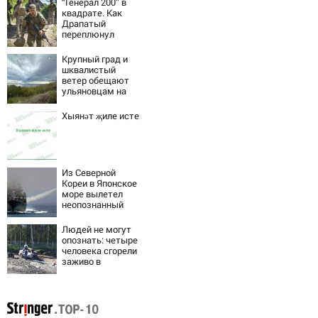
“Генерал 200” в
квадрате. Как
Драпатый
переплюнул
Сырского
Крупный град и
шквалистый
ветер обещают
ульяновцам на
выходные
Хыянәт җиле исте
Из Северной
Кореи в Японское
море вылетел
неопознанный
снаряд
Людей не могут
опознать: четыре
человека сгорели
заживо в
страшном ДТП на
трассе
07/08/2026 –
Новости