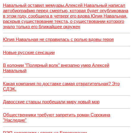
Навальный оставил мемуары.Алексей Навальный написал
автобиографию перед смертью, которая будет опубликована
в этом году, сообщила в четверг его вдова Юлия Навальная,
раскрыв существование текста, о существовании которого
знало только его ближайшее окружен
Юлия Навальная не справилась с ролью вдовы героя
Новые русские сенсации
В колонии "Полярный волк" внезапно умер Алексей
Навальный
Какая компания по доставке самая отвратительная? Это
СДЭК.
Давосские старцы пообещали миру новый мор
Общественники требуют запретить роман Сорокина
"Наследие"
РЭП-килограммы споют на Евровидении