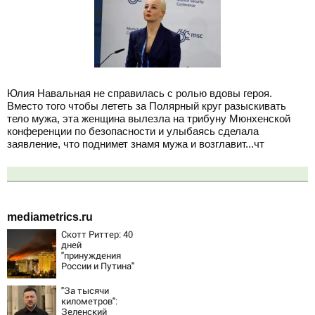
Юлия Навальная не справилась с ролью вдовы героя.
Вместо того чтобы лететь за Полярный круг разыскивать
тело мужа, эта женщина вылезла на трибуну Мюнхенской
конференции по безопасности и улыбаясь сделала
заявление, что поднимет знамя мужа и возглавит...чт
mediametrics.ru
Скотт Риттер: 40
дней
"принуждения
России и Путина"
резко приблизили
крах режима
"За тысячи
Зеленского
километров":
Зеленский