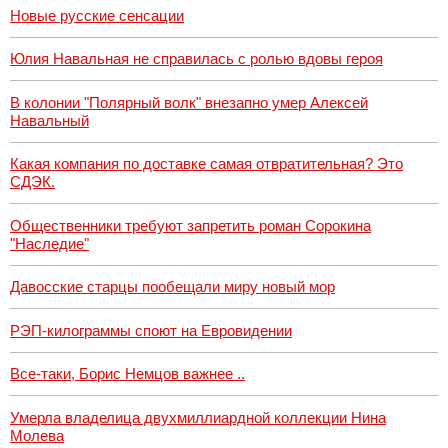
Новые русские сенсации
Юлия Навальная не справилась с ролью вдовы героя
В колонии "Полярный волк" внезапно умер Алексей
Навальный
Какая компания по доставке самая отвратительная? Это
СДЭК.
Общественники требуют запретить роман Сорокина
"Наследие"
Давосские старцы пообещали миру новый мор
РЭП-килограммы споют на Евровидении
Все-таки, Борис Немцов важнее ..
Умерла владелица двухмиллиардной коллекции Нина
Молева