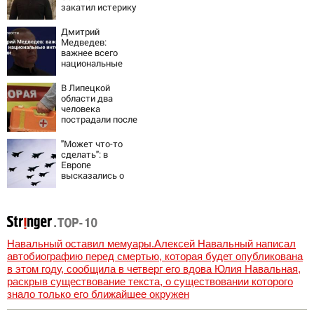
закатил истерику
Западу после
ночного удара
Дмитрий
Медведев:
важнее всего
национальные
интересы России
В Липецкой
области два
человека
пострадали после
падения БПЛА
"Может что-то
сделать": в
Европе
высказались о
нападении России
Навальный оставил мемуары.Алексей Навальный написал
автобиографию перед смертью, которая будет опубликована
в этом году, сообщила в четверг его вдова Юлия Навальная,
раскрыв существование текста, о существовании которого
знало только его ближайшее окружен