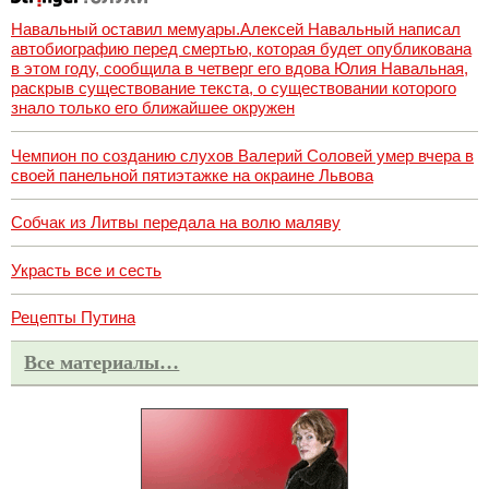
Навальный оставил мемуары.Алексей Навальный написал
автобиографию перед смертью, которая будет опубликована
в этом году, сообщила в четверг его вдова Юлия Навальная,
раскрыв существование текста, о существовании которого
знало только его ближайшее окружен
Чемпион по созданию слухов Валерий Соловей умер вчера в
своей панельной пятиэтажке на окраине Львова
Собчак из Литвы передала на волю маляву
Украсть все и сесть
Рецепты Путина
Все материалы…