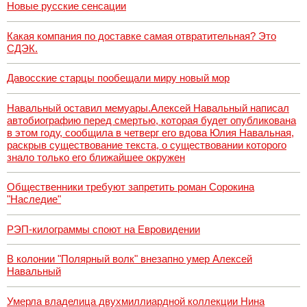
Новые русские сенсации
Какая компания по доставке самая отвратительная? Это
СДЭК.
Давосские старцы пообещали миру новый мор
Навальный оставил мемуары.Алексей Навальный написал
автобиографию перед смертью, которая будет опубликована
в этом году, сообщила в четверг его вдова Юлия Навальная,
раскрыв существование текста, о существовании которого
знало только его ближайшее окружен
Общественники требуют запретить роман Сорокина
"Наследие"
РЭП-килограммы споют на Евровидении
В колонии "Полярный волк" внезапно умер Алексей
Навальный
Умерла владелица двухмиллиардной коллекции Нина