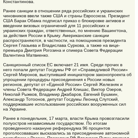
Константинова.
Ранее санкции в отношении ряда российских и украинских
чиновников ввели также США и страны Евросоюза. Президент
США Барак Обама подписал приказ о блокировке активов и
введении визовых ограничений для 11 российских и
украинских граждан, ответственных, по мнению Вашингтона,
за действия России в Крыму. Американские санкции
распространяются, в частности, на помощников президента
Сергея Глазьева и Владислава Суркова, а также на вице-
премьера Дмитрия Рогозина и спикера Совета Федерации
Валентина Матвиенко.
Санкционный список ЕС включает 21 имя. Среди прочих в
него попали депутат Госдумы РФ от «Справедливой России»
Сергей Миронов, выступивший инициатором законопроекта об
упрощении процедуры присоединения к России новых
регионов, депутат от «Единой России» Сергей Железняк и
члены Совета Федерации Андрей Клишас, Виктор Озеров,
Николай Рыжков, Владимир Джабаров, Евгений Бушмин,
Александр Тотоонов, депутат Госдумы Леонид Слутский,
поддержавшие использование российских вооруженных сил
на Украине.
Ранее в понедельник, 17 марта, власти Крыма провозгласили
полуостров независимым государством. По итогам
проведенного накануне референдума 96 процентов
проголосовавших высказались за присоединение автономной