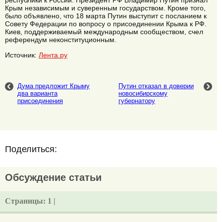
республики к России. Президент РФ Владимир Путин признал
Крым независимым и суверенным государством. Кроме того,
было объявлено, что 18 марта Путин выступит с посланием к
Совету Федерации по вопросу о присоединении Крыма к РФ.
Киев, поддерживаемый международным сообществом, счел
референдум неконституционным.
Источник:
Лента.ру
Дума предложит Крыму
Путин отказал в доверии
два варианта
новосибирскому
присоединения
губернатору
Поделиться:
Обсуждение статьи
Страницы:
1 |