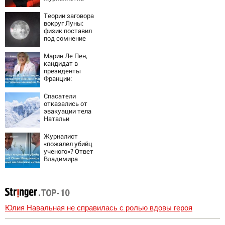
подтвердила
роман
Теории заговора
Бондарчука и
вокруг Луны:
Исаковой
физик поставил
под сомнение
снимки NASA
Марин Ле Пен,
кандидат в
президенты
Франции:
биография,
личная жизнь, как
Спасатели
относится к
отказались от
России и Украине,
эвакуации тела
прогноз на
Натальи
выборы
Наговицыной с
президента
семитысячника
Журналист
Франции 2027,
«пожалел убийц
последние
ученого»? Ответ
новости
Владимира
Ворсобина на
отклики
читателей
Юлия Навальная не справилась с ролью вдовы героя