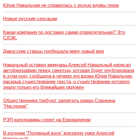
выборы
Юлия Навальная не справилась с ролью вдовы героя
президента
Франции 2027,
последние
Новые русские сенсации
новости
Какая компания по доставке самая отвратительная? Это
СДЭК.
Давосские старцы пообещали миру новый мор
Навальный оставил мемуары.Алексей Навальный написал
автобиографию перед смертью, которая будет опубликована
в этом году, сообщила в четверг его вдова Юлия Навальная,
раскрыв существование текста, о существовании которого
знало только его ближайшее окружен
Общественники требуют запретить роман Сорокина
"Наследие"
РЭП-килограммы споют на Евровидении
В колонии "Полярный волк" внезапно умер Алексей
Навальный