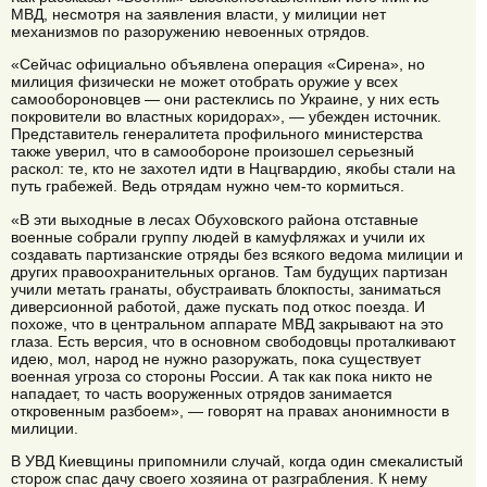
МВД, несмотря на заявления власти, у милиции нет
механизмов по разоружению невоенных отрядов.
«Сейчас официально объявлена операция «Сирена», но
милиция физически не может отобрать оружие у всех
самообороновцев — они растеклись по Украине, у них есть
покровители во властных коридорах», — убежден источник.
Представитель генералитета профильного министерства
также уверил, что в самообороне произошел серьезный
раскол: те, кто не захотел идти в Нацгвардию, якобы стали на
путь грабежей. Ведь отрядам нужно чем-то кормиться.
«В эти выходные в лесах Обуховского района отставные
военные собрали группу людей в камуфляжах и учили их
создавать партизанские отряды без всякого ведома милиции и
других правоохранительных органов. Там будущих партизан
учили метать гранаты, обустраивать блокпосты, заниматься
диверсионной работой, даже пускать под откос поезда. И
похоже, что в центральном аппарате МВД закрывают на это
глаза. Есть версия, что в основном свободовцы проталкивают
идею, мол, народ не нужно разоружать, пока существует
военная угроза со стороны России. А так как пока никто не
нападает, то часть вооруженных отрядов занимается
откровенным разбоем», — говорят на правах анонимности в
милиции.
В УВД Киевщины припомнили случай, когда один смекалистый
сторож спас дачу своего хозяина от разграбления. К нему