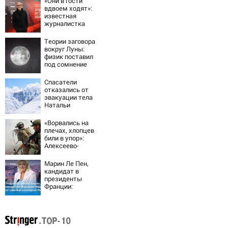
«Они в гости
вдвоем ходят»:
известная
журналистка
подтвердила
роман
Теории заговора
Бондарчука и
вокруг Луны:
Исаковой
физик поставил
под сомнение
снимки NASA
Спасатели
отказались от
эвакуации тела
Натальи
Наговицыной с
семитысячника
«Ворвались на
плечах, хлопцев
били в упор»:
Алексеево-
Дружковка стала
могильником для
Марин Ле Пен,
«птах Мадьяра»
кандидат в
президенты
Франции:
биография,
личная жизнь, как
относится к
России и Украине,
прогноз на