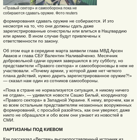
«Правый сектор» и самооборона пока не
собираются сдавать оружие. Фото reuters
формирования сдавать оружие не собираются. И это
несмотря на то, что они должны сдать даже
зарегистрированные огнестрелы или влиться в Нацгвардию
или армию. В ином случае будут привлечены к
ответственности по закону.
Об этом еще в середине марта заявили глава МВД Арсен
Аваков и глава СБУ Валентин Наливайченко. Месячник
добровольной сдачи оружия завершился в эту субботу, но
представители «Правого сектора» и самообороновцы в нем не
участвовали. «Почему армии, у которой даже нет четкого
плана действий, нужно дарить зарегистрированное оружие?!»
— сказал нам один из сотников самообороны.
«Пока в стране не нормализуется ситуация, я никому ничего
не отдам», — удивился новости Сашко Билый, координатор
«Правого сектора» в Западной Украине. К нему, впрочем, как и
ко всем остальным представителям незаконных вооруженных
формирований, с просьбой разойтись, как они уверяют, даже
никто не обращался и обо всем они узнают из новостей в
СМИ.
ПАРТИЗАНЫ ПОД КИЕВОМ
Как рассказал «Вестям» высокопоставленный источник из