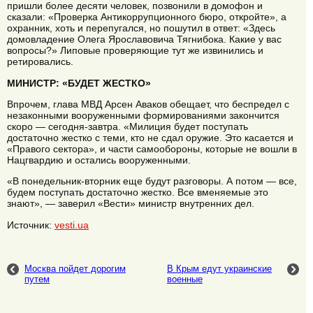
пришли более десяти человек, позвонили в домофон и
сказали: «Проверка Антикоррупционного бюро, откройте», а
охранник, хоть и перепугался, но пошутил в ответ: «Здесь
домовладение Олега Ярославовича Тягнибока. Какие у вас
вопросы?» Липовые проверяющие тут же извинились и
ретировались.
МИНИСТР: «БУДЕТ ЖЕСТКО»
Впрочем, глава МВД Арсен Аваков обещает, что беспредел с
незаконными вооруженными формированиями закончится
скоро — сегодня-завтра. «Милиция будет поступать
достаточно жестко с теми, кто не сдал оружие. Это касается и
«Правого сектора», и части самообороны, которые не вошли в
Нацгвардию и остались вооруженными.
«В понедельник-вторник еще будут разговоры. А потом — все,
будем поступать достаточно жестко. Все вменяемые это
знают», — заверил «Вести» министр внутренних дел.
Источник:
vesti.ua
Москва пойдет дорогим
В Крым едут украинские
путем
военные