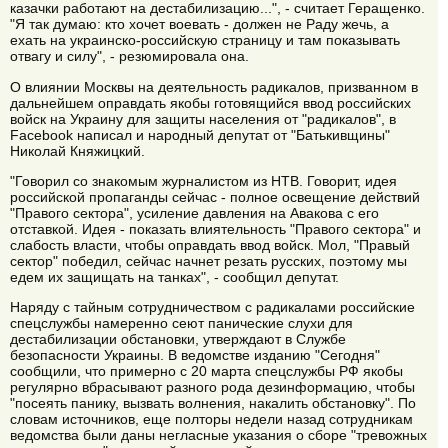
казачки работают на дестабилизацию...", - считает Геращенко.
"Я так думаю: кто хочет воевать - должен не Раду жечь, а
ехать на украинско-российскую страницу и там показывать
отвагу и силу", - резюмировала она.
О влиянии Москвы на деятельность радикалов, призванном в
дальнейшем оправдать якобы готовящийся ввод российских
войск на Украину для защиты населения от "радикалов", в
Facebook написал и народный депутат от "Батькивщины"
Николай Княжицкий.
"Говорил со знакомым журналистом из НТВ. Говорит, идея
российской пропаганды сейчас - полное освещение действий
"Правого сектора", усиление давления на Авакова с его
отставкой. Идея - показать влиятельность "Правого сектора" и
слабость власти, чтобы оправдать ввод войск. Мол, "Правый
сектор" победил, сейчас начнет резать русских, поэтому мы
едем их защищать на танках", - сообщил депутат.
Наряду с тайным сотрудничеством с радикалами российские
спецслужбы намеренно сеют панические слухи для
дестабилизации обстановки, утверждают в Службе
безопасности Украины. В ведомстве изданию "Сегодня"
сообщили, что примерно с 20 марта спецслужбы РФ якобы
регулярно вбрасывают разного рода дезинформацию, чтобы
"посеять панику, вызвать волнения, накалить обстановку". По
словам источников, еще полторы недели назад сотрудникам
ведомства были даны негласные указания о сборе "тревожных