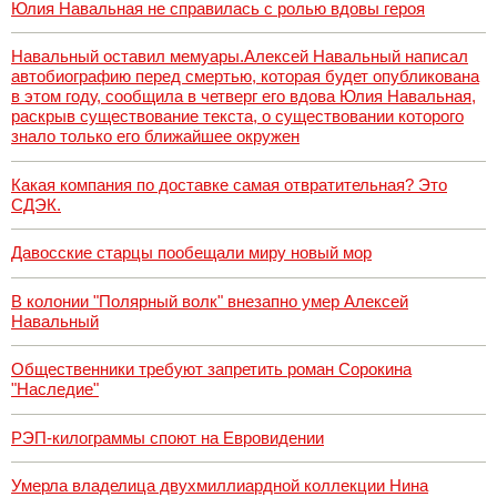
Юлия Навальная не справилась с ролью вдовы героя
Навальный оставил мемуары.Алексей Навальный написал
автобиографию перед смертью, которая будет опубликована
в этом году, сообщила в четверг его вдова Юлия Навальная,
раскрыв существование текста, о существовании которого
знало только его ближайшее окружен
Какая компания по доставке самая отвратительная? Это
СДЭК.
Давосские старцы пообещали миру новый мор
В колонии "Полярный волк" внезапно умер Алексей
Навальный
Общественники требуют запретить роман Сорокина
"Наследие"
РЭП-килограммы споют на Евровидении
Умерла владелица двухмиллиардной коллекции Нина