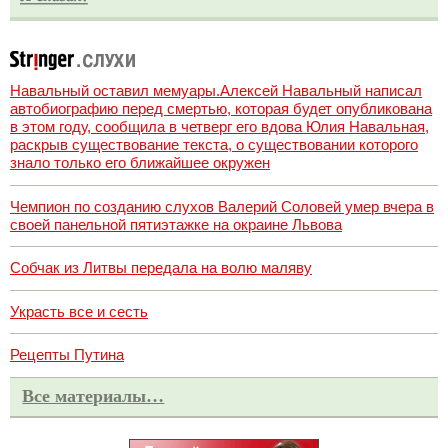
Навальный оставил мемуары.Алексей Навальный написал
автобиографию перед смертью, которая будет опубликована
в этом году, сообщила в четверг его вдова Юлия Навальная,
раскрыв существование текста, о существовании которого
знало только его ближайшее окружен
Чемпион по созданию слухов Валерий Соловей умер вчера в
своей панельной пятиэтажке на окраине Львова
Собчак из Литвы передала на волю маляву
Украсть все и сесть
Рецепты Путина
Все материалы…