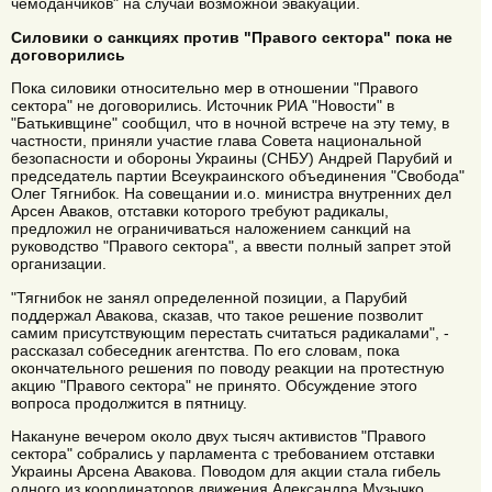
чемоданчиков" на случай возможной эвакуации.
Силовики о санкциях против "Правого сектора" пока не
договорились
Пока силовики относительно мер в отношении "Правого
сектора" не договорились. Источник РИА "Новости" в
"Батькивщине" сообщил, что в ночной встрече на эту тему, в
частности, приняли участие глава Совета национальной
безопасности и обороны Украины (СНБУ) Андрей Парубий и
председатель партии Всеукраинского объединения "Свобода"
Олег Тягнибок. На совещании и.о. министра внутренних дел
Арсен Аваков, отставки которого требуют радикалы,
предложил не ограничиваться наложением санкций на
руководство "Правого сектора", а ввести полный запрет этой
организации.
"Тягнибок не занял определенной позиции, а Парубий
поддержал Авакова, сказав, что такое решение позволит
самим присутствующим перестать считаться радикалами", -
рассказал собеседник агентства. По его словам, пока
окончательного решения по поводу реакции на протестную
акцию "Правого сектора" не принято. Обсуждение этого
вопроса продолжится в пятницу.
Накануне вечером около двух тысяч активистов "Правого
сектора" собрались у парламента с требованием отставки
Украины Арсена Авакова. Поводом для акции стала гибель
одного из координаторов движения Александра Музычко