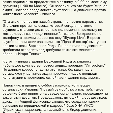
возле парламента продолжится в пятницу, в 9:00 по местному
времени (11:00 по Москве). Он заверил, что это будет "мирная
акция", которая продемонстрирует позицию движения против
конкретного человека - Авакова.
"Эта акция не против нашей страны, не против парламента.
Это акция против человека, который сегодня не может
осуществлять свои должностные полномочия, поскольку не
контролирует своих подчиненных", - заявил Бондаренко по
телефону в прямом эфире ток-шоу "Шустер Live". В пресс-
службе организации заверили, что "Правый сектор" выступает
против захвата Верховной Рады. Ранее активисты движения
требовали отправить под трибунал также экс-министра
обороны Игоря Тенюха.
К утру пятницы у здания Верховной Рады оставалось
небольшое количество протестующих, передает "Интерфакс".
По данным корреспондента агентства, большая часть
оставшихся участников акции переместилась с площади
Конституции к противоположной части здания парламента.
Напомним, в прошлую субботу националистическая
организация Украины "Правый сектор" стала партией. Такое
решение было принято на съезде организации, прошедшем за
закрытыми дверями. Председательствующий на съезде лидер
движения Андрей Денисенко заявил, что создание партии
основано на юридической и кадровой базе УНА-УНСО
(Украинская национальная ассамблея). Лидер движения