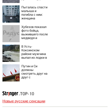
Заполярье? А еще
дальше
Пыталась спасти
забраться
малыша и
адмиралы не
погибла с ним:
пробовали?
женщина
разбилась
насмерть на
Хубезов показал
глазах у детей
фото бойца,
06/08/2026 –
выжившего после
Новости
медведя и
молнии
В Усть-
Коксинском
районе мужчина
выпал из лодки в
Катунь и пропал
Путин и Си
должны
смотреть друг на
друг с
подозрением:
Зеленский
поставил задачу
своим
дипломатам
Новые русские сенсации