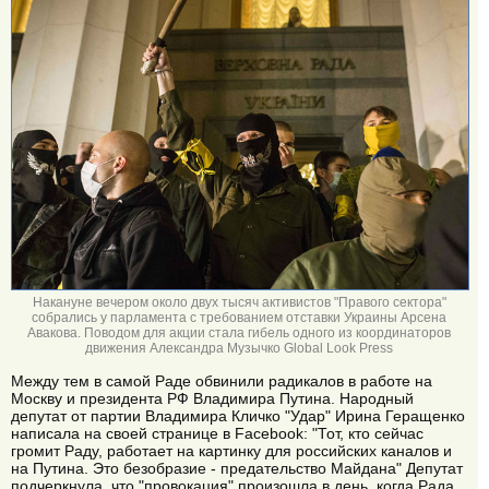
Накануне вечером около двух тысяч активистов "Правого сектора"
собрались у парламента с требованием отставки Украины Арсена
Авакова. Поводом для акции стала гибель одного из координаторов
движения Александра Музычко Global Look Press
Между тем в самой Раде обвинили радикалов в работе на
Москву и президента РФ Владимира Путина. Народный
депутат от партии Владимира Кличко "Удар" Ирина Геращенко
написала на своей странице в Facebook: "Тот, кто сейчас
громит Раду, работает на картинку для российских каналов и
на Путина. Это безобразие - предательство Майдана" Депутат
подчеркнула, что "провокация" произошла в день, когда Рада