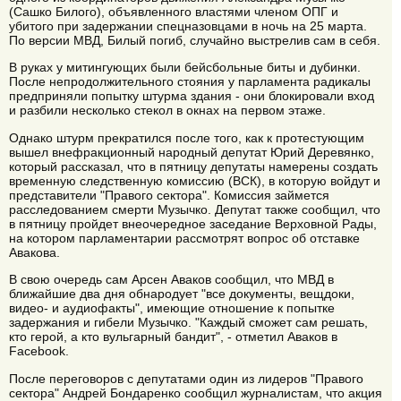
(Сашко Билого), объявленного властями членом ОПГ и
убитого при задержании спецназовцами в ночь на 25 марта.
По версии МВД, Билый погиб, случайно выстрелив сам в себя.
В руках у митингующих были бейсбольные биты и дубинки.
После непродолжительного стояния у парламента радикалы
предприняли попытку штурма здания - они блокировали вход
и разбили несколько стекол в окнах на первом этаже.
Однако штурм прекратился после того, как к протестующим
вышел внефракционный народный депутат Юрий Деревянко,
который рассказал, что в пятницу депутаты намерены создать
временную следственную комиссию (ВСК), в которую войдут и
представители "Правого сектора". Комиссия займется
расследованием смерти Музычко. Депутат также сообщил, что
в пятницу пройдет внеочередное заседание Верховной Рады,
на котором парламентарии рассмотрят вопрос об отставке
Авакова.
В свою очередь сам Арсен Аваков сообщил, что МВД в
ближайшие два дня обнародует "все документы, вещдоки,
видео- и аудиофакты", имеющие отношение к попытке
задержания и гибели Музычко. "Каждый сможет сам решать,
кто герой, а кто вульгарный бандит", - отметил Аваков в
Facebook.
После переговоров с депутатами один из лидеров "Правого
сектора" Андрей Бондаренко сообщил журналистам, что акция