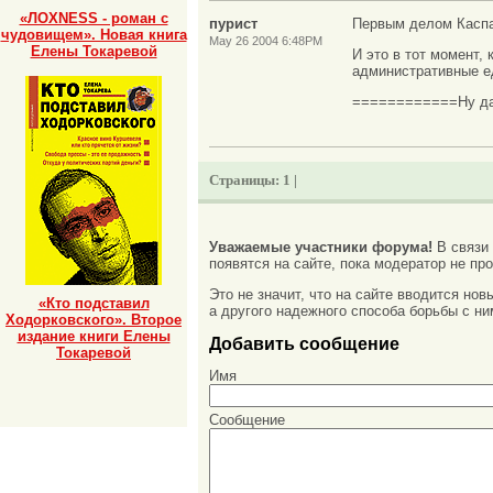
«ЛОХNESS - роман с
пурист
Первым делом Каспар
чудовищем». Новая книга
May 26 2004 6:48PM
Елены Токаревой
И это в тот момент,
административные ед
============Ну да, 
Страницы:
1 |
Уважаемые участники форума!
В связи
появятся на сайте, пока модератор не про
Это не значит, что на сайте вводится но
«Кто подставил
а другого надежного способа борьбы с ни
Ходорковского». Второе
издание книги Елены
Добавить сообщение
Токаревой
Имя
Сообщение