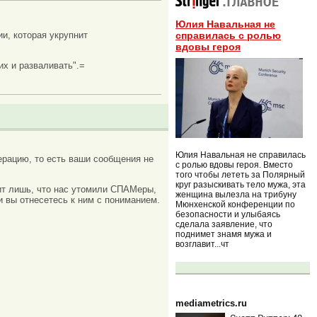
Юлия Навальная не
ии, которая укрупнит
справилась с ролью
вдовы героя
их и разваливать".=
Юлия Навальная не справилась
рацию, то есть ваши сообщения не
с ролью вдовы героя. Вместо
того чтобы лететь за Полярный
круг разыскивать тело мужа, эта
ачит лишь, что нас утомили СПАМеры,
женщина вылезла на трибуну
и вы отнесетесь к ним с пониманием.
Мюнхенской конференции по
безопасности и улыбаясь
сделала заявление, что
поднимет знамя мужа и
возглавит...чт
mediametrics.ru