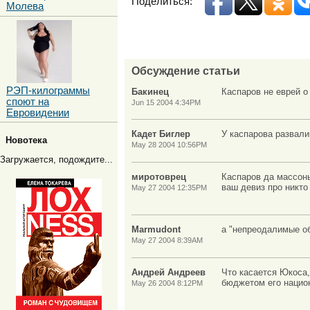
Поделиться:
Молева
Обсуждение статьи
РЭП-килограммы
Бакинец
Каспаров не еврей о
споют на
Jun 15 2004 4:34PM
Евровидении
Кадет Биглер
У каспарова развали
Новотека
May 28 2004 10:56PM
Загружается, подождите...
миротоврец
Каспаров да массоны
ваш девиз про никто
May 27 2004 12:35PM
Marmudont
а "непреодалимые об
May 27 2004 8:39AM
Андрей Андреев
Что касается Юкоса,
бюджетом его национ
May 26 2004 8:12PM