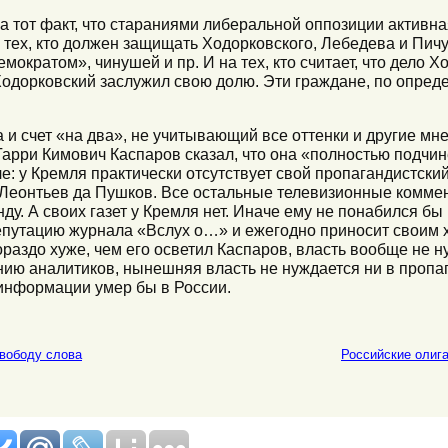
а тот факт, что стараниями либеральной оппозиции активна
а тех, кто должен защищать Ходорковского, Лебедева и Пич
кратом», чинушей и пр. И на тех, кто считает, что дело Хо
 Ходорковский заслужил свою долю. Эти граждане, по опред
а и счет «на два», не учитывающий все оттенки и другие м
Гарри Кимович Каспаров сказал, что она «полностью подчи
е: у Кремля практически отсутствует свой пропагандистски
Леонтьев да Пушков. Все остальные телевизионные коммен
ду. А своих газет у Кремля нет. Иначе ему не понабился бы
епутацию журнала «Вслух о…» и ежегодно приносит своим 
аздо хуже, чем его осветил Каспаров, власть вообще не ну
нию аналитиков, нынешняя власть не нуждается ни в пропага
 информации умер бы в России.
свободу слова
Российские олиг