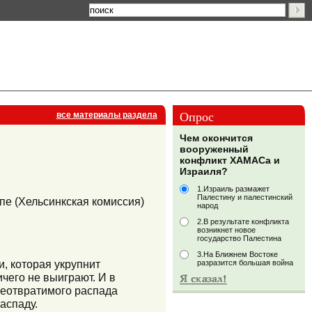
Опрос
все материалы раздела
Чем окончится
вооруженный
конфликт ХАМАСа и
Израиля?
1.Израиль размажет
Палестину и палестинский
пе (Хельсинкская комиссия)
народ
2.В результате конфликта
возникнет новое
государство Палестина
3.На Ближнем Востоке
и, которая укрупнит
разразится большая война
чего не выиграют. И в
неотвратимого распада
аспаду.