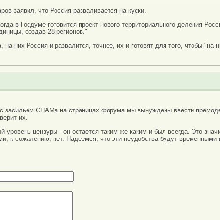
ов заявил, что Россия разваливается на куски.
 когда в Госдуме готовится проект нового территориального деления Росс
иницы, создав 28 регионов."
на них Россия и развалится, точнее, их и готовят для того, чтобы "на н
 с засильем СПАМа на страницах форума мы вынуждены ввести премоде
верит их.
вый уровень цензуры - он остается таким же каким и был всегда. Это зн
ми, к сожалению, нет. Надеемся, что эти неудобства будут временными 