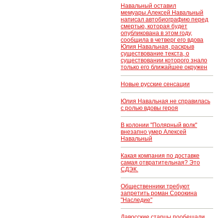
Навальный оставил
мемуары.Алексей Навальный
написал автобиографию перед
смертью, которая будет
опубликована в этом году,
сообщила в четверг его вдова
Юлия Навальная, раскрыв
существование текста, о
существовании которого знало
только его ближайшее окружен
Новые русские сенсации
Юлия Навальная не справилась
с ролью вдовы героя
В колонии "Полярный волк"
внезапно умер Алексей
Навальный
Какая компания по доставке
самая отвратительная? Это
СДЭК.
Общественники требуют
запретить роман Сорокина
"Наследие"
Давосские старцы пообещали