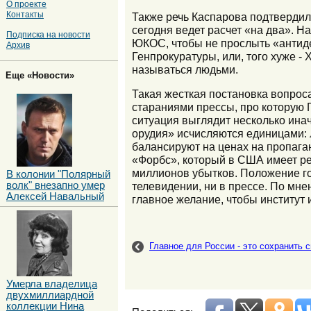
О проекте
Контакты
Также речь Каспарова подтвердил
сегодня ведет расчет «на два». Н
Подписка на новости
ЮКОС, чтобы не прослыть «антидемо
Архив
Генпрокуратуры, или, того хуже -
называться людьми.
Еще «Новости»
Такая жесткая постановка вопрос
стараниями прессы, про которую 
ситуация выглядит несколько инач
орудия» исчисляются единицами: 
балансируют на ценах на пропаган
«Форбс», который в США имеет р
миллионов убытков. Положение гор
В колонии "Полярный
волк" внезапно умер
телевидении, ни в прессе. По мне
Алексей Навальный
главное желание, чтобы институт
Главное для России - это сохранить 
Умерла владелица
двухмиллиардной
коллекции Нина