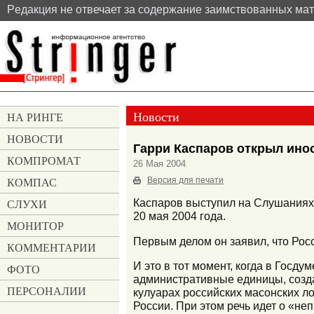
Pедакция не отвечает за содержание заимствованных ма
Новости
НА РИНГЕ
НОВОСТИ
Гарри Каспаров открыл инос
КОМПРОМАТ
26 Мая 2004
КОМПАС
Версия для печати
СЛУХИ
Каспаров выступил на Слушаниях 
20 мая 2004 года.
МОНИТОР
Первым делом он заявил, что Росс
КОММЕНТАРИИ
И это в тот момент, когда в Госду
ФОТО
административные единицы, созда
ПЕРСОНАЛИИ
кулуарах российских масонских л
России. При этом речь идет о «не