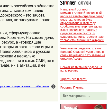
я часть российского общества
Навальный оставил
угина, а также компанию
мемуары.Алексей Навальный
дорковского - это забота
написал автобиографию перед
елению, не заслужили право
смертью, которая будет
опубликована в этом году,
сообщила в четверг его вдова
Юлия Навальная, раскрыв
нения, сформулирована
существование текста, о
существовании которого знало
нена Кремлю». На самом деле,
только его ближайшее окружен
й ресурс, а «говорящие
таторы играют в свои игры и
Чемпион по созданию слухов
 Павел Хлебников и русский
Валерий Соловей умер вчера в
своей панельной пятиэтажке на
хозяевам несколько
окраине Львова
ждается ни в каких СМИ, ни в
нде, ни в агитации, и ее
Собчак из Литвы передала на
волю маляву
Украсть все и сесть
архи не поддерживают либералов
Рецепты Путина
Все материалы…