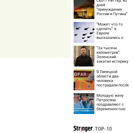
Скотт Риттер: 40
дней
"принуждения
России и Путина"
резко приблизили
крах режима
"Может что-то
Зеленского
сделать": в
Европе
высказались о
нападении России
"За тысячи
километров":
Зеленский
закатил истерику
Западу после
ночного удара
В Липецкой
области два
человека
пострадали после
падения БПЛА
Молодую жену
Петросяна
поздравляют с
беременностью