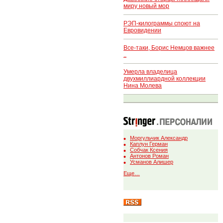
миру новый мор
РЭП-килограммы споют на
Евровидении
Все-таки, Борис Немцов важнее
..
Умерла владелица
двухмиллиардной коллекции
Нина Молева
Моргульчик Александр
Каплун Герман
Собчак Ксения
Антонов Роман
Усманов Алишер
Еще…