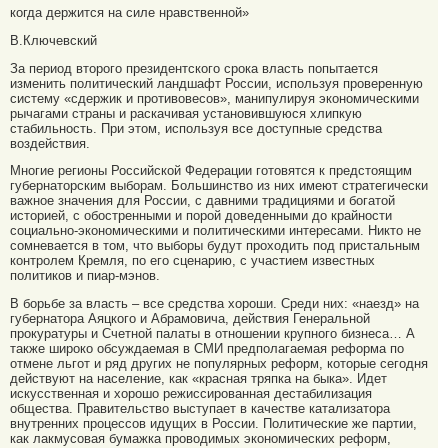
когда держится на силе нравственной»
В.Ключевский
За период второго президентского срока власть попытается
изменить политический ландшафт России, используя проверенную
систему «сдержик и противовесов», манипулируя экономическими
рычагами страны и раскачивая установившуюся хлипкую
стабильность. При этом, используя все доступные средства
воздействия.
Многие регионы Российской Федерации готовятся к предстоящим
губернаторским выборам. Большинство из них имеют стратегически
важное значения для России, с давними традициями и богатой
историей, с обостренными и порой доведенными до крайности
социально-экономическими и политическими интересами. Никто не
сомневается в том, что выборы будут проходить под пристальным
контролем Кремля, по его сценарию, с участием известных
политиков и пиар-мэнов.
В борьбе за власть – все средства хороши. Среди них: «наезд» на
губернатора Аяцкого и Абрамовича, действия Генеральной
прокуратуры и Счетной палаты в отношении крупного бизнеса… А
также широко обсуждаемая в СМИ предполагаемая реформа по
отмене льгот и ряд других не популярных реформ, которые сегодня
действуют на население, как «красная тряпка на быка». Идет
искусственная и хорошо режиссированная дестабилизация
общества. Правительство выступает в качестве катализатора
внутренних процессов идущих в России. Политические же партии,
как лакмусовая бумажка проводимых экономических реформ,