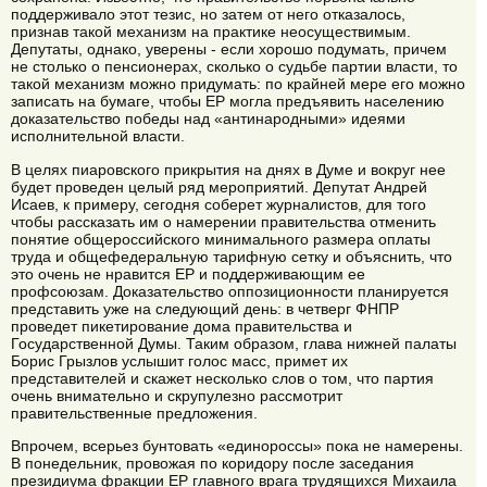
поддерживало этот тезис, но затем от него отказалось,
признав такой механизм на практике неосуществимым.
Депутаты, однако, уверены - если хорошо подумать, причем
не столько о пенсионерах, сколько о судьбе партии власти, то
такой механизм можно придумать: по крайней мере его можно
записать на бумаге, чтобы ЕР могла предъявить населению
доказательство победы над «антинародными» идеями
исполнительной власти.
В целях пиаровского прикрытия на днях в Думе и вокруг нее
будет проведен целый ряд мероприятий. Депутат Андрей
Исаев, к примеру, сегодня соберет журналистов, для того
чтобы рассказать им о намерении правительства отменить
понятие общероссийского минимального размера оплаты
труда и общефедеральную тарифную сетку и объяснить, что
это очень не нравится ЕР и поддерживающим ее
профсоюзам. Доказательство оппозиционности планируется
представить уже на следующий день: в четверг ФНПР
проведет пикетирование дома правительства и
Государственной Думы. Таким образом, глава нижней палаты
Борис Грызлов услышит голос масс, примет их
представителей и скажет несколько слов о том, что партия
очень внимательно и скрупулезно рассмотрит
правительственные предложения.
Впрочем, всерьез бунтовать «единороссы» пока не намерены.
В понедельник, провожая по коридору после заседания
президиума фракции ЕР главного врага трудящихся Михаила