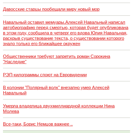
Давосские старцы пообещали миру новый мор
Навальный оставил мемуары.Алексей Навальный написал
автобиографию перед смертью, которая будет опубликована
в этом году, сообщила в четверг его вдова Юлия Навальная,
раскрыв существование текста, о существовании которого
знало только его ближайшее окружен
Общественники требуют запретить роман Сорокина
"Наследие"
РЭП-килограммы споют на Евровидении
В колонии "Полярный волк" внезапно умер Алексей
Навальный
Умерла владелица двухмиллиардной коллекции Нина
Молева
Все-таки, Борис Немцов важнее ..