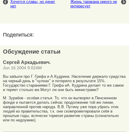
Хочется славы, но денег
Жизнь таракана никого не
нет
интересует
Поделиться:
Обсуждение статьи
Сергей Аркадьевич.
Jun 16 2004 9:02AM
Вы забыли про Г. Грефа и А.Кудрина. Население держало средства
на черный день в "чулках" и потеряло в результате 15%.
Государство стараниями Г. Грефа иА. Кудрина делает то же самое
и теряет столько же.Могут ли они быть министрами?
М. Зурабов - особая статья. То, что он вытворял в Пенсионном
фонде и пытается делать сейчас продолжение той же линии,
направленной против народа. В.В. Путину уже пора убрать этих
людей из правительства, т.к. они скомпрометировали себя в
прошлые годы, всячески тормозя развитие страны (сознательно
или по недоумию).