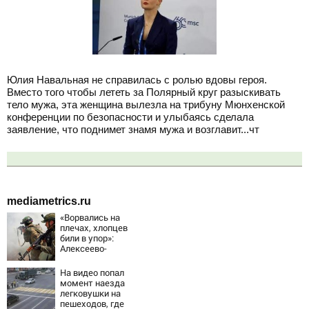
Юлия Навальная не справилась с ролью вдовы героя.
Вместо того чтобы лететь за Полярный круг разыскивать
тело мужа, эта женщина вылезла на трибуну Мюнхенской
конференции по безопасности и улыбаясь сделала
заявление, что поднимет знамя мужа и возглавит...чт
mediametrics.ru
«Ворвались на
плечах, хлопцев
били в упор»:
Алексеево-
Дружковка стала
могильником для
На видео попал
«птах Мадьяра»
момент наезда
легковушки на
пешеходов, где