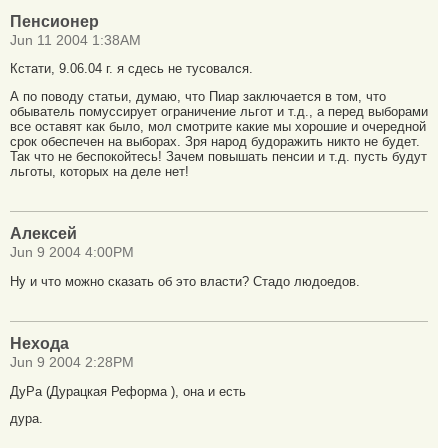
Пенсионер
Jun 11 2004 1:38AM
Кстати, 9.06.04 г. я сдесь не тусовался.
А по поводу статьи, думаю, что Пиар заключается в том, что
обыватель помуссирует ограничение льгот и т.д., а перед выборами
все оставят как было, мол смотрите какие мы хорошие и очередной
срок обеспечен на выборах. Зря народ будоражить никто не будет.
Так что не беспокойтесь! Зачем повышать пенсии и т.д. пусть будут
льготы, которых на деле нет!
Алексей
Jun 9 2004 4:00PM
Ну и что можно сказать об это власти? Стадо людоедов.
Нехода
Jun 9 2004 2:28PM
ДуРа (Дурацкая Реформа ), она и есть
дура.