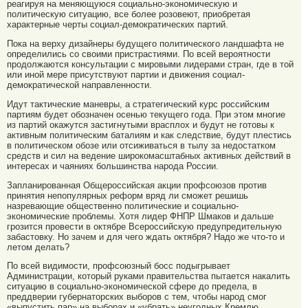
реагируя на меняющуюся социально-экономическую и
политическую ситуацию, все более розовеют, приобретая
характерные черты социал-демократических партий.
Пока на верху дизайнеры будущего политического ландшафта не
определились со своими пристрастиями. По всей вероятности
продолжаются консультации с мировыми лидерами стран, где в той
или иной мере присутствуют партии и движения социал-
демократической направленности.
Идут тактические маневры, а стратегический курс российским
партиям будет обозначен осенью текущего года. При этом многие
из партий окажутся застигнутыми врасплох и будут не готовы к
активным политическим баталиям и как следствие, будут плестись
в политическом обозе или отсиживаться в тылу за недостатком
средств и сил на ведение широкомасштабных активных действий в
интересах и чаяниях большинства народа России.
Запланированная Общероссийская акции профсоюзов против
принятия непопулярных реформ вряд ли сможет решишь
назревающие общественно политические и социально-
экономические проблемы. Хотя лидер ФНПР Шмаков и дальше
грозится провести в октябре Всероссийскую предупредительную
забастовку. Но зачем и для чего ждать октября? Надо же что-то и
летом делать?
По всей видимости, профсоюзный босс подыгрывает
Администрации, который руками правительства пытается накалить
ситуацию в социально-экономической сфере до предела, в
преддверии губернаторских выборов с тем, чтобы народ смог
«выпустить пар» на выборах и «убрать» неугодных Кремлю