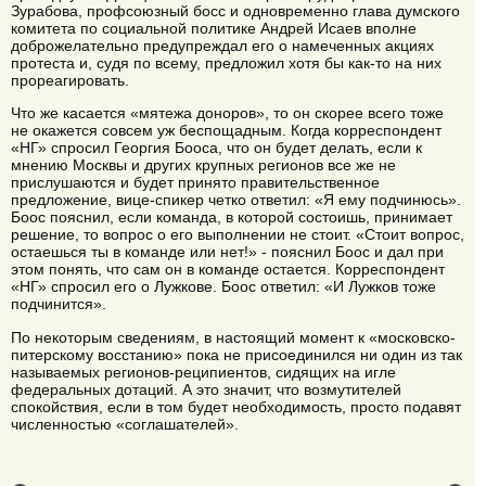
Зурабова, профсоюзный босс и одновременно глава думского
комитета по социальной политике Андрей Исаев вполне
доброжелательно предупреждал его о намеченных акциях
протеста и, судя по всему, предложил хотя бы как-то на них
прореагировать.
Что же касается «мятежа доноров», то он скорее всего тоже
не окажется совсем уж беспощадным. Когда корреспондент
«НГ» спросил Георгия Бооса, что он будет делать, если к
мнению Москвы и других крупных регионов все же не
прислушаются и будет принято правительственное
предложение, вице-спикер четко ответил: «Я ему подчинюсь».
Боос пояснил, если команда, в которой состоишь, принимает
решение, то вопрос о его выполнении не стоит. «Стоит вопрос,
остаешься ты в команде или нет!» - пояснил Боос и дал при
этом понять, что сам он в команде остается. Корреспондент
«НГ» спросил его о Лужкове. Боос ответил: «И Лужков тоже
подчинится».
По некоторым сведениям, в настоящий момент к «московско-
питерскому восстанию» пока не присоединился ни один из так
называемых регионов-реципиентов, сидящих на игле
федеральных дотаций. А это значит, что возмутителей
спокойствия, если в том будет необходимость, просто подавят
численностью «соглашателей».