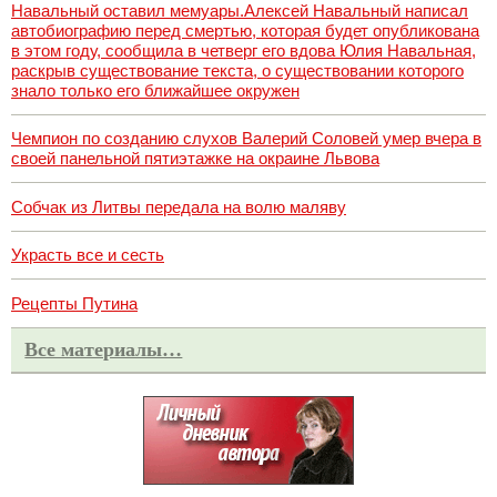
Навальный оставил мемуары.Алексей Навальный написал
автобиографию перед смертью, которая будет опубликована
в этом году, сообщила в четверг его вдова Юлия Навальная,
раскрыв существование текста, о существовании которого
знало только его ближайшее окружен
Чемпион по созданию слухов Валерий Соловей умер вчера в
своей панельной пятиэтажке на окраине Львова
Собчак из Литвы передала на волю маляву
Украсть все и сесть
Рецепты Путина
Все материалы…