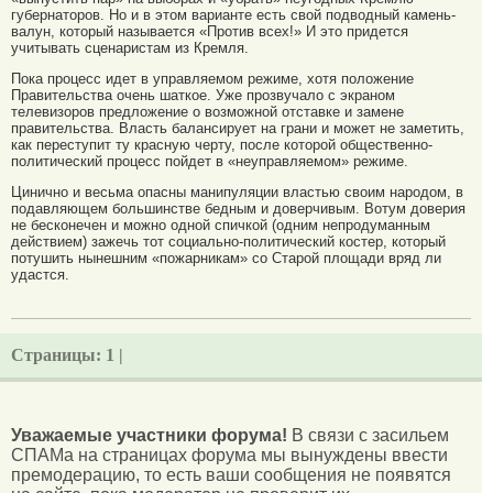
губернаторов. Но и в этом варианте есть свой подводный камень-
валун, который называется «Против всех!» И это придется
учитывать сценаристам из Кремля.
Пока процесс идет в управляемом режиме, хотя положение
Правительства очень шаткое. Уже прозвучало с экраном
телевизоров предложение о возможной отставке и замене
правительства. Власть балансирует на грани и может не заметить,
как переступит ту красную черту, после которой общественно-
политический процесс пойдет в «неуправляемом» режиме.
Цинично и весьма опасны манипуляции властью своим народом, в
подавляющем большинстве бедным и доверчивым. Вотум доверия
не бесконечен и можно одной спичкой (одним непродуманным
действием) зажечь тот социально-политический костер, который
потушить нынешним «пожарникам» со Старой площади вряд ли
удастся.
Страницы:
1 |
Уважаемые участники форума!
В связи с засильем
СПАМа на страницах форума мы вынуждены ввести
премодерацию, то есть ваши сообщения не появятся