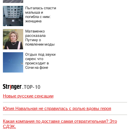
пострадали
минимум восемь
Пыталась спасти
человек
малыша и
06/08/2026 –
погибла с ним:
Новости
женщина
разбилась
насмерть на
Матвиенко
глазах у детей
рассказала
06/08/2026 –
Путину о
Новости
появлении моды
на семью и детей
у российских
Отдых под звуки
студентов
сирен: что
происходит в
Сочи на фоне
массированных
атак
беспилотников
Новые русские сенсации
Юлия Навальная не справилась с ролью вдовы героя
Какая компания по доставке самая отвратительная? Это
СДЭК.