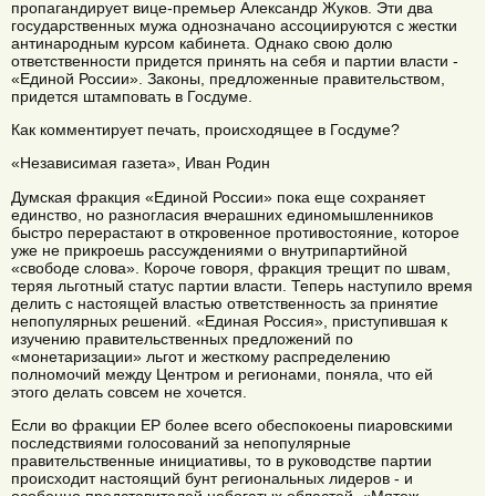
пропагандирует вице-премьер Александр Жуков. Эти два
государственных мужа однозначано ассоциируются с жестки
антинародным курсом кабинета. Однако свою долю
ответственности придется принять на себя и партии власти -
«Единой России». Законы, предложенные правительством,
придется штамповать в Госдуме.
Как комментирует печать, происходящее в Госдуме?
«Независимая газета», Иван Родин
Думская фракция «Единой России» пока еще сохраняет
единство, но разногласия вчерашних единомышленников
быстро перерастают в откровенное противостояние, которое
уже не прикроешь рассуждениями о внутрипартийной
«свободе слова». Короче говоря, фракция трещит по швам,
теряя льготный статус партии власти. Теперь наступило время
делить с настоящей властью ответственность за принятие
непопулярных решений. «Единая Россия», приступившая к
изучению правительственных предложений по
«монетаризации» льгот и жесткому распределению
полномочий между Центром и регионами, поняла, что ей
этого делать совсем не хочется.
Если во фракции ЕР более всего обеспокоены пиаровскими
последствиями голосований за непопулярные
правительственные инициативы, то в руководстве партии
происходит настоящий бунт региональных лидеров - и