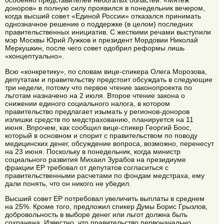
особенно представителей небогатых областей. «Мятеж
доноров» в полную силу проявился в понедельник вечером,
когда высший совет «Единой России» отказался принимать
однозначное решение о поддержке (в целом) последних
правительственных инициатив. С жесткими речами выступили
мэр Москвы Юрий Лужков и президент Мордовии Николай
Меркушкин, после чего совет одобрил реформы лишь
«концептуально».
Всю «конкретику», по словам вице-спикера Олега Морозова,
депутатам и правительству предстоит обсуждать в следующие
три недели, потому что первое чтение законопроекта по
льготам назначено на 2 июля. Второе чтение закона о
снижении единого социального налога, в котором
правительство предлагает изымать у регионов-доноров
излишки средств по медстрахованию, планируется на 11
июня. Впрочем, как сообщил вице-спикер Георгий Боос,
который в основном и спорит с правительством по поводу
медицинских денег, обсуждение вопроса, возможно, перенесут
на 23 июня. Поскольку в понедельник, когда министр
социального развития Михаил Зурабов на президиуме
фракции ЕР требовал от депутатов согласиться с
правительственными расчетами по фондам медстраха, ему
дали понять, что он никого не убедил.
Высший совет ЕР потребовал увеличить выплаты в среднем
на 25%. Кроме того, предложил спикер Думы Борис Грызлов,
добровольность в выборе денег или льгот должна быть
сохранена. Известно, что правительство первоначально