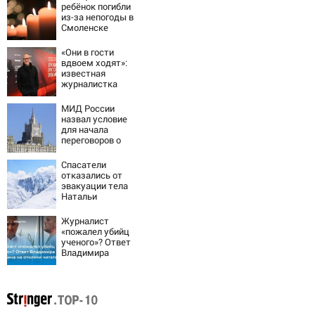
ребёнок погибли
из-за непогоды в
Смоленске
«Они в гости
вдвоем ходят»:
известная
журналистка
подтвердила
роман
МИД России
Бондарчука и
назвал условие
Исаковой
для начала
переговоров о
мире с Украиной
Спасатели
отказались от
эвакуации тела
Натальи
Наговицыной с
семитысячника
Журналист
«пожалел убийц
ученого»? Ответ
Владимира
Ворсобина на
отклики
читателей