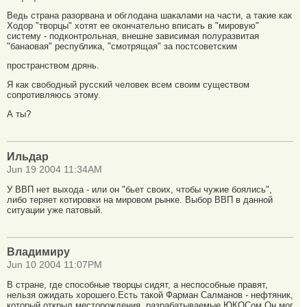
Ведь страна разорвана и обглодана шакалами на части, а такие как
Ходор "творцы" хотят ее окончательно вписать в "мировую"
систему - подконтрольная, внешне зависимая полуразвитая
"банаовая" республика, "смотрящая" за постсоветским
пространством дрянь.
Я как свободный русский человек всем своим существом
сопротивляюсь этому.
А ты?
Ильдар
Jun 19 2004 11:34AM
У ВВП нет выхода - или он "бьет своих, чтобы чужие боялись",
либо теряет котировки на мировом рынке. Выбор ВВП в данной
ситуации уже патовый.
Владимиру
Jun 10 2004 11:07PM
В стране, где способные творцы сидят, а неспособные правят,
нельзя ожидать хорошего.Есть такой Фарман Салманов - нефтяник,
который открыл месторождения, разрабатываемые ЮКОСом.Он мог