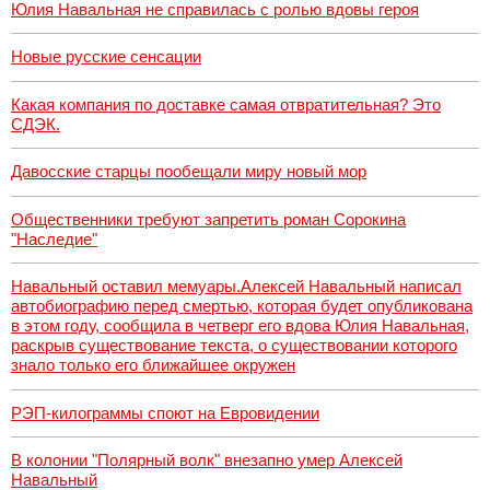
Юлия Навальная не справилась с ролью вдовы героя
Новые русские сенсации
Какая компания по доставке самая отвратительная? Это
СДЭК.
Давосские старцы пообещали миру новый мор
Общественники требуют запретить роман Сорокина
"Наследие"
Навальный оставил мемуары.Алексей Навальный написал
автобиографию перед смертью, которая будет опубликована
в этом году, сообщила в четверг его вдова Юлия Навальная,
раскрыв существование текста, о существовании которого
знало только его ближайшее окружен
РЭП-килограммы споют на Евровидении
В колонии "Полярный волк" внезапно умер Алексей
Навальный