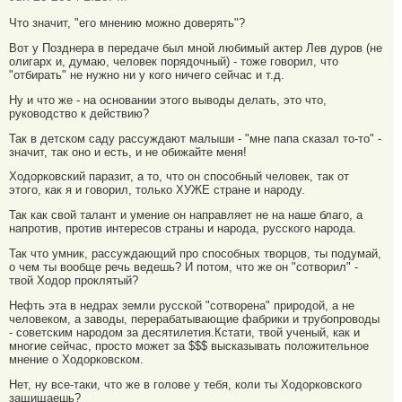
Что значит, "его мнению можно доверять"?
Вот у Позднера в передаче был мной любимый актер Лев дуров (не
олигарх и, думаю, человек порядочный) - тоже говорил, что
"отбирать" не нужно ни у кого ничего сейчас и т.д.
Ну и что же - на основании этого выводы делать, это что,
руководство к действию?
Так в детском саду рассуждают малыши - "мне папа сказал то-то" -
значит, так оно и есть, и не обижайте меня!
Ходорковский паразит, а то, что он способный человек, так от
этого, как я и говорил, только ХУЖЕ стране и народу.
Так как свой талант и умение он направляет не на наше благо, а
напротив, против интересов страны и народа, русского народа.
Так что умник, рассуждающий про способных творцов, ты подумай,
о чем ты вообще речь ведешь? И потом, что же он "сотворил" -
твой Ходор проклятый?
Нефть эта в недрах земли русской "сотворена" природой, а не
человеком, а заводы, перерабатывающие фабрики и трубопроводы
- советским народом за десятилетия.Кстати, твой ученый, как и
многие сейчас, просто может за $$$ высказывать положительное
мнение о Ходорковском.
Нет, ну все-таки, что же в голове у тебя, коли ты Ходорковского
защищаешь?