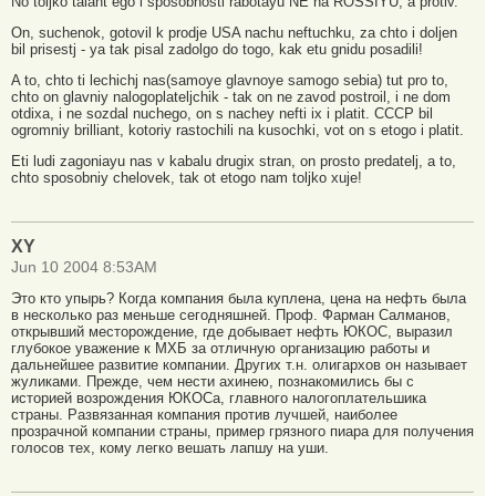
No toljko talant ego i sposobnosti rabotayu NE na ROSSIYU, a protiv.
On, suchenok, gotovil k prodje USA nachu neftuchku, za chto i doljen
bil prisestj - ya tak pisal zadolgo do togo, kak etu gnidu posadili!
A to, chto ti lechichj nas(samoye glavnoye samogo sebia) tut pro to,
chto on glavniy nalogoplateljchik - tak on ne zavod postroil, i ne dom
otdixa, i ne sozdal nuchego, on s nachey nefti ix i platit. CCCP bil
ogromniy brilliant, kotoriy rastochili na kusochki, vot on s etogo i platit.
Eti ludi zagoniayu nas v kabalu drugix stran, on prosto predatelj, a to,
chto sposobniy chelovek, tak ot etogo nam toljko xuje!
XY
Jun 10 2004 8:53AM
Это кто упырь? Когда компания была куплена, цена на нефть была
в несколько раз меньше сегодняшней. Проф. Фарман Салманов,
открывший месторождение, где добывает нефть ЮКОС, выразил
глубокое уважение к МХБ за отличную организацию работы и
дальнейшее развитие компании. Других т.н. олигархов он называет
жуликами. Прежде, чем нести ахинею, познакомились бы с
историей возрождения ЮКОСа, главного налогоплательшика
страны. Развязанная компания против лучшей, наиболее
прозрачной компании страны, пример грязного пиара для получения
голосов тех, кому легко вешать лапшу на уши.