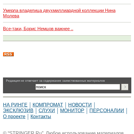
Умерла владелица двухмиллиардной коллекции Нина
Молева
Все-таки, Борис Немцов важнее ..
Pедакция не отвечает за содержание заимствованных материалов
НА РИНГЕ
КОМПРОМАТ
НОВОСТИ
ЭКСКЛЮЗИВ
СЛУХИ
МОНИТОР
ПЕРСОНАЛИИ
О проекте
Контакты
© “STRINGER.Ru”. Любое использование материалов