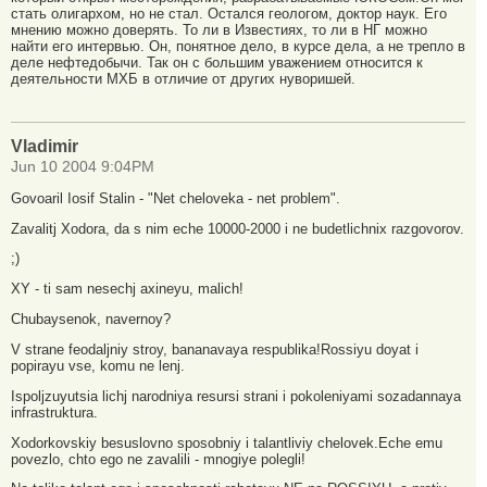
стать олигархом, но не стал. Остался геологом, доктор наук. Его
мнению можно доверять. То ли в Известиях, то ли в НГ можно
найти его интервью. Он, понятное дело, в курсе дела, а не трепло в
деле нефтедобычи. Так он с большим уважением относится к
деятельности МХБ в отличие от других нуворишей.
Vladimir
Jun 10 2004 9:04PM
Govoaril Iosif Stalin - "Net cheloveka - net problem".
Zavalitj Xodora, da s nim eche 10000-2000 i ne budetlichnix razgovorov.
;)
XY - ti sam nesechj axineyu, malich!
Chubaysenok, navernoy?
V strane feodaljniy stroy, bananavaya respublika!Rossiyu doyat i
popirayu vse, komu ne lenj.
Ispoljzuyutsia lichj narodniya resursi strani i pokoleniyami sozadannaya
infrastruktura.
Xodorkovskiy besuslovno sposobniy i talantliviy chelovek.Eche emu
povezlo, chto ego ne zavalili - mnogiye polegli!