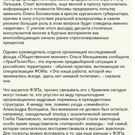
Латышев. Стоит вспомнить, еще весной в прессу просочилась
информация о готовности Москвы предпринять попытку
заменить Олега Богомолова в кресле курганского губернатора,
причем в силу отсутствия реальной альтернативы в самом
регионе большая роль в этом вопросе будет отведена именно
«варягам». С учетом этого высадку десанта столичных
консультантов многие в Кургане восприняли как
многообещающее начало ранее спрогнозированных
процессов.
Однако руководитель отдела организации исследований
фонда «Общественное мнение» Ольга Меньшикова сообщила
«УралПолит.Ru», что изучение предвыборной ситуации в
российских территориях - обычная практика, вытекающая из
специализации ФОМа. «Эта наша работа, которой мы
занимались всегда, здесь нет никакой политики», - сказала
она.
Что касается ФЭПа, прочно связывать его с Кремлем сегодня
могут только те, кто упустил из виду прошлогодние
организационно-кадровые перемены в президентских
структурах. А между тем, помимо ухода «семейного»
Александра Волошина, без внимания не должен был остаться,
например, скандальный эпизод с аналитической запиской
Глеба Павловского, антигероями которой стали некоторые
особо яркие представители «питерской» команды - той самой,
которая окончательно восторжествовала в высших эшелонах.
Для полноты можно вспомнить и то, как еще раньше у ФЭПа