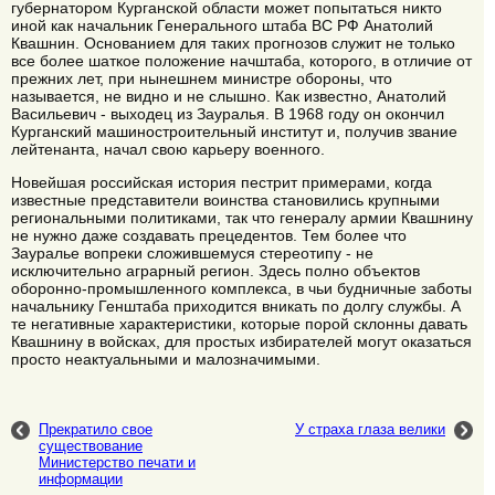
губернатором Курганской области может попытаться никто
иной как начальник Генерального штаба ВС РФ Анатолий
Квашнин. Основанием для таких прогнозов служит не только
все более шаткое положение начштаба, которого, в отличие от
прежних лет, при нынешнем министре обороны, что
называется, не видно и не слышно. Как известно, Анатолий
Васильевич - выходец из Зауралья. В 1968 году он окончил
Курганский машиностроительный институт и, получив звание
лейтенанта, начал свою карьеру военного.
Новейшая российская история пестрит примерами, когда
известные представители воинства становились крупными
региональными политиками, так что генералу армии Квашнину
не нужно даже создавать прецедентов. Тем более что
Зауралье вопреки сложившемуся стереотипу - не
исключительно аграрный регион. Здесь полно объектов
оборонно-промышленного комплекса, в чьи будничные заботы
начальнику Генштаба приходится вникать по долгу службы. А
те негативные характеристики, которые порой склонны давать
Квашнину в войсках, для простых избирателей могут оказаться
просто неактуальными и малозначимыми.
Прекратило свое
У страха глаза велики
существование
Министерство печати и
информации