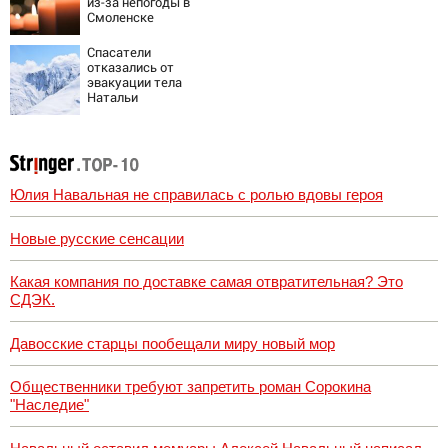
из-за непогоды в
состояние
Смоленске
пострадавших
Спасатели
отказались от
эвакуации тела
Натальи
Наговицыной с
семитысячника
Юлия Навальная не справилась с ролью вдовы героя
Новые русские сенсации
Какая компания по доставке самая отвратительная? Это
СДЭК.
Давосские старцы пообещали миру новый мор
Общественники требуют запретить роман Сорокина
"Наследие"