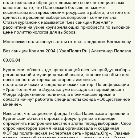
политтехнологи обращают внимание своих потенциальных
клиентов на то, что Павловский больше не сможет
воспользоваться кремлевским ресурсом в работе, и оттого его
ценность в решении выборных вопросов - сомнительна.
Статья курганских называется "Без санкции Кремля" и
рассчитана на узкие круги желающих приобрести по выгодной
цене политтехнологов для выборов.
Московские политконсультанты готовят «подарок» Богомолову
Без санкции Кремля 2004 | УралПолит.Ru | Александр Полозов
09.06.04
Курганская область, где предстоящей осенью пройдут выборы
региональной и муниципальной власти, становится объектом
повышенного интереса со стороны именитых
политологических и социологических контор. По информации
«УралПолит.Ru», в Зауралье уже высадился первый десант
Фонда эффективной политики, а в ближайшее время в
области начнут работать специалисты фонда «Общественное
мнение».
Известно, что социологи фонда Глеба Павловского провели в
Курганской области опросы в фокус-группах в надежде
определить настроение местной элиты перед выборами. Свой
опрос некоторое время назад организовала и созданная
ФЭПом политическая экспертная сеть «Кремль.Org». Главный