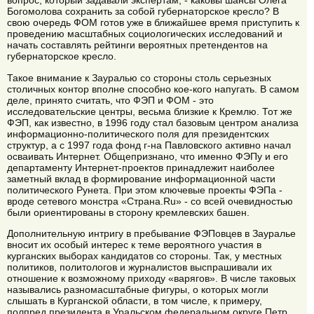
вопрос, который задавали экспертам, - каковы шансы Олега
Богомолова сохранить за собой губернаторское кресло? В
свою очередь ФОМ готов уже в ближайшее время приступить к
проведению масштабных социологических исследований и
начать составлять рейтинги вероятных претендентов на
губернаторское кресло.
Такое внимание к Зауралью со стороны столь серьезных
столичных контор вполне способно кое-кого напугать. В самом
деле, принято считать, что ФЭП и ФОМ - это
исследовательские центры, весьма близкие к Кремлю. Тот же
ФЭП, как известно, в 1996 году стал базовым центром анализа
информационно-политического поля для президентских
структур, а с 1997 года фонд г-на Павловского активно начал
осваивать Интернет. Общепризнано, что именно ФЭПу и его
департаменту Интернет-проектов принадлежит наиболее
заметный вклад в формирование информационной части
политического Рунета. При этом ключевые проекты ФЭПа -
вроде сетевого монстра «Страна.Ru» - со всей очевидностью
были ориентированы в сторону кремлевских башен.
Дополнительную интригу в пребывание ФЭПовцев в Зауралье
вносит их особый интерес к теме вероятного участия в
курганских выборах кандидатов со стороны. Так, у местных
политиков, политологов и журналистов выспрашивали их
отношение к возможному приходу «варягов». В числе таковых
назывались разномасштабные фигуры, о которых могли
слышать в Курганской области, в том числе, к примеру,
полпред президента в Уральском федеральном округе Петр