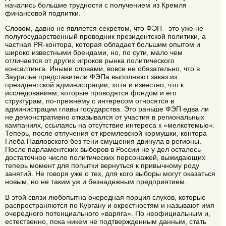
начались большие трудности с получением из Кремля
финансовой подпитки.
Словом, давно не является секретом, что ФЭП - это уже не
полугосударственный проводник президентской политики, а
частная PR-контора, которая обладает большим опытом и
широко известными брендами, но, по сути, мало чем
отличается от других игроков рынка политического
консалтинга. Иными словами, вовсе не обязательно, что в
Зауралье представители ФЭПа выполняют заказ из
президентской администрации, хотя и известно, что к
исследованиям, которые проводятся фондом и его
структурам, по-прежнему с интересом относятся в
администрации главы государства. Это раньше ФЭП едва ли
не демонстративно отказывался от участия в региональных
кампаниях, ссылаясь на отсутствие интереса к «мелкотемью».
Теперь, после отлучения от кремлевской кормушки, контора
Глеба Павловского без тени смущения двинула в регионы.
После парламентских выборов в России не у дел осталось
достаточное число политических персонажей, выжидающих
теперь момент для попытки вернуться к привычному роду
занятий. Не говоря уже о тех, для кого выборы могут оказаться
новым, но не таким уж и безнадежным предприятием.
В этой связи любопытна очередная порция слухов, которые
распространяются по Кургану и окрестностям и называют имя
очередного потенциального «варяга». По неофициальным и,
естественно, пока никем не подтвержденным данным, стать