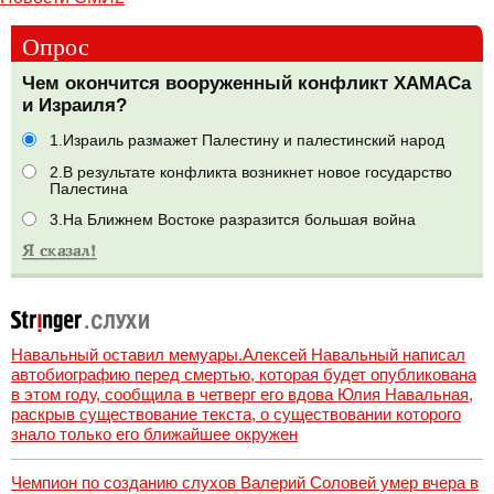
Опрос
Чем окончится вооруженный конфликт ХАМАСа
и Израиля?
1.Израиль размажет Палестину и палестинский народ
2.В результате конфликта возникнет новое государство
Палестина
3.На Ближнем Востоке разразится большая война
Навальный оставил мемуары.Алексей Навальный написал
автобиографию перед смертью, которая будет опубликована
в этом году, сообщила в четверг его вдова Юлия Навальная,
раскрыв существование текста, о существовании которого
знало только его ближайшее окружен
Чемпион по созданию слухов Валерий Соловей умер вчера в