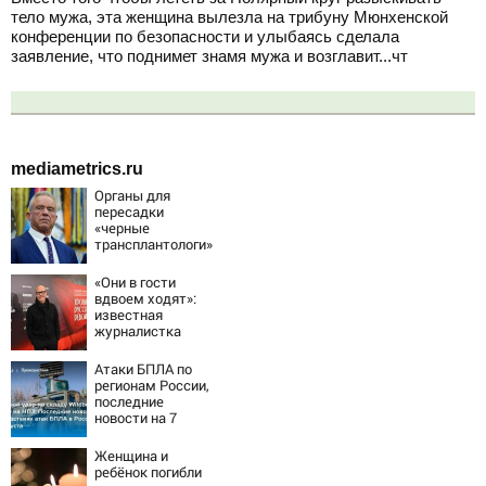
тело мужа, эта женщина вылезла на трибуну Мюнхенской
конференции по безопасности и улыбаясь сделала
заявление, что поднимет знамя мужа и возглавит...чт
mediametrics.ru
Органы для
пересадки
«черные
трансплантологи»
извлекали у еще
живых пациентов
«Они в гости
вдвоем ходят»:
известная
журналистка
подтвердила
роман
Атаки БПЛА по
Бондарчука и
регионам России,
Исаковой
последние
новости на 7
августа 2026:
последствия,
Женщина и
атаки на склады
ребёнок погибли
Wildberries,