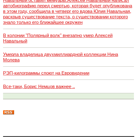
Навальный оставил мемуары.Алексей Навальный написал
автобиографию перед смертью, которая будет опубликована
в этом году, сообщила в четверг его вдова Юлия Навальная,
раскрыв существование текста, о существовании которого
знало только его ближайшее окружен
В колонии "Полярный волк" внезапно умер Алексей
Навальный
Умерла владелица двухмиллиардной коллекции Нина
Молева
РЭП-килограммы споют на Евровидении
Все-таки, Борис Немцов важнее ..