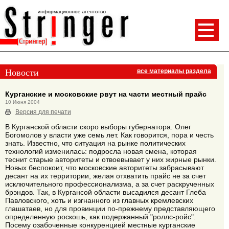
Новости
все материалы раздела
Курганские и московские рвут на части местный прайс
10 Июня 2004
Версия для печати
В Курганской области скоро выборы губернатора. Олег
Богомолов у власти уже семь лет. Как говорится, пора и честь
знать. Известно, что ситуация на рынке политических
технологий изменилась: подросла новая смена, которая
теснит старые авторитеты и отвоевывает у них жирные рынки.
Новых беспокоит, что московские авторитеты забрасывают
десант на их территории, желая отхватить прайс не за счет
исключительного профессионализма, а за счет раскрученных
брэндов. Так, в Кургансой области высадился десант Глеба
Павловского, хоть и изгнанного из главных кремлевских
глашатаев, но для провинции по-прежнему представляющего
определенную роскошь, как подержанный "роллс-ройс".
Посему озабоченные конкуренцией местные курганские