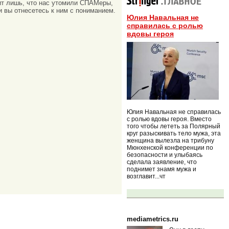
ачит лишь, что нас утомили СПАМеры,
и вы отнесетесь к ним с пониманием.
Юлия Навальная не
справилась с ролью
вдовы героя
Юлия Навальная не справилась
с ролью вдовы героя. Вместо
того чтобы лететь за Полярный
круг разыскивать тело мужа, эта
женщина вылезла на трибуну
Мюнхенской конференции по
безопасности и улыбаясь
сделала заявление, что
поднимет знамя мужа и
возглавит...чт
mediametrics.ru