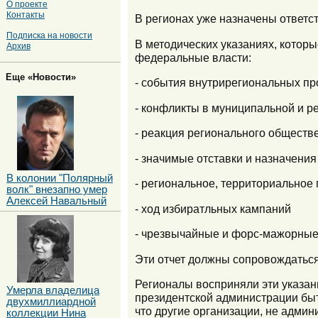
О проекте
Контакты
В регионах уже назначены ответс
Подписка на новости
В методических указаниях, котор
Архив
федеральные власти:
Еще «Новости»
- события внутрирегиональных п
- конфликты в муниципальной и р
- реакция регионального обществ
- значимые отставки и назначения
В колонии "Полярный
- региональное, территориальное
волк" внезапно умер
Алексей Навальный
- ход избиратльных кампаний
- чрезвычайные и форс-мажорные
Эти отчет должны сопровождатьс
Регионалы восприняли эти указан
Умерла владелица
президентской администрации быть
двухмиллиардной
что другие организации, не адми
коллекции Нина