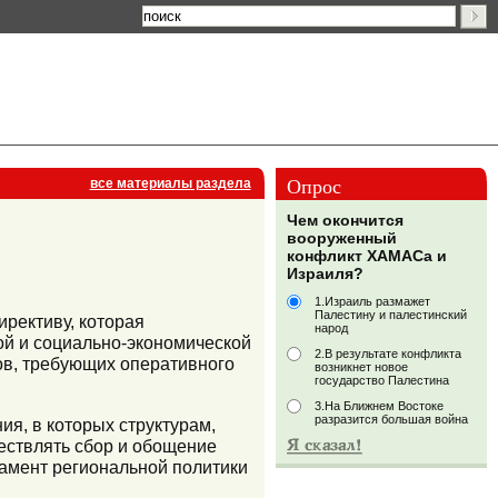
Опрос
все материалы раздела
Чем окончится
вооруженный
конфликт ХАМАСа и
Израиля?
1.Израиль размажет
Палестину и палестинский
рективу, которая
народ
ой и социально-экономической
2.В результате конфликта
сов, требующих оперативного
возникнет новое
государство Палестина
3.На Ближнем Востоке
разразится большая война
я, в которых структурам,
ествлять сбор и обощение
мент региональной политики