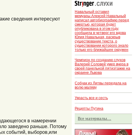
Навальный оставил
мемуары.Алексей Навальный
какие сведения интересуют
написал автобиографию перед
смертью, которая будет
опубликована в этом году,
сообщила в четверг его вдова
Юлия Навальная, раскрыв
существование текста, о
существовании которого знало
только его ближайшее окружен
Чемпион по созданию слухов
Валерий Соловей умер вчера в
своей панельной пятиэтажке на
окраине Львова
Собчак из Литвы передала на
волю маляву
Украсть все и сесть
Рецепты Путина
Все материалы…
 выдающегося в намерении
было заведено раньше. Потому
мых событий, выборов,или