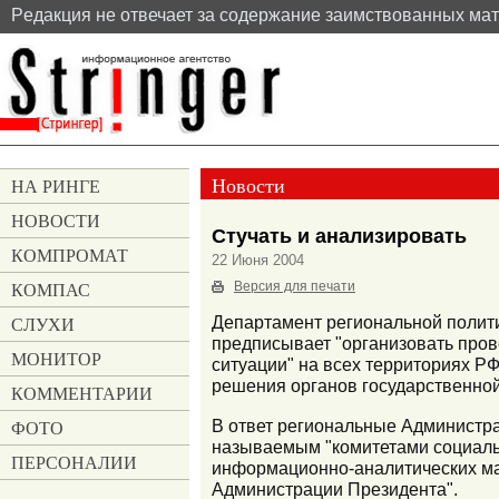
Pедакция не отвечает за содержание заимствованных ма
Новости
НА РИНГЕ
НОВОСТИ
Стучать и анализировать
КОМПРОМАТ
22 Июня 2004
КОМПАС
Версия для печати
СЛУХИ
Департамент региональной полити
предписывает "организовать пров
МОНИТОР
ситуации" на всех территориях Р
решения органов государственной
КОММЕНТАРИИ
В ответ региональные Администра
ФОТО
называемым "комитетами социальн
ПЕРСОНАЛИИ
информационно-аналитических м
Администрации Президента".