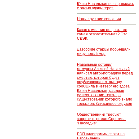
Юлия Навальная не справилась
с ролью вдовы героя
Новые русские сенсации
Какая компания по доставке
самая отвратительная? Это
СДЭК.
Давосские старцы пообещали
миру новый мор
Навальный оставил
мемуары.Алексей Навальный
написал автобиографию перед
смертью, которая будет
опубликована в этом году,
сообщила в четверг его вдова
Юлия Навальная, раскрыв
существование текста, о
существовании которого знало
только его ближайшее окружен
Общественники требуют
запретить роман Сорокина
"Наследие"
РЭП-килограммы споют на
Евровидении