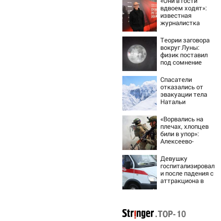
«Они в гости
вдвоем ходят»:
известная
журналистка
подтвердила
роман
Теории заговора
Бондарчука и
вокруг Луны:
Исаковой
физик поставил
под сомнение
снимки NASA
Спасатели
отказались от
эвакуации тела
Натальи
Наговицыной с
семитысячника
«Ворвались на
плечах, хлопцев
били в упор»:
Алексеево-
Дружковка стала
могильником для
Девушку
«птах Мадьяра»
госпитализировал
и после падения с
аттракциона в
городском парке