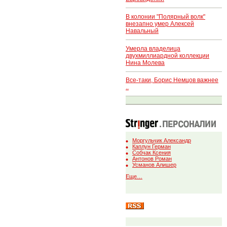
В колонии "Полярный волк"
внезапно умер Алексей
Навальный
Умерла владелица
двухмиллиардной коллекции
Нина Молева
Все-таки, Борис Немцов важнее
..
Моргульчик Александр
Каплун Герман
Собчак Ксения
Антонов Роман
Усманов Алишер
Еще…