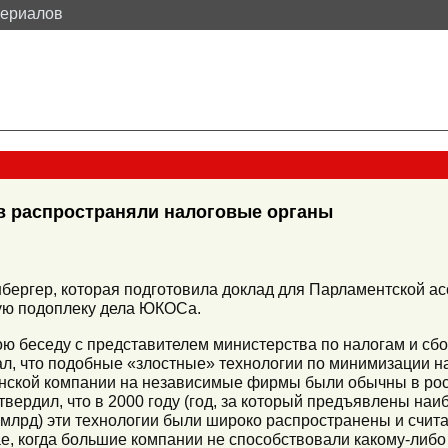
териалов
ов распространяли налоговые органы
бергер, которая подготовила доклад для Парламентской а
кую подоплеку дела ЮКОСа.
ою беседу с представителем министерства по налогам и сб
л, что подобные «злостные» технологии по минимизации 
инской компании на независимые фирмы были обычны в рос
твердил, что в 2000 году (год, за который предъявлены на
 млрд) эти технологии были широко распространены и счит
, когда большие компании не способствовали какому-либ