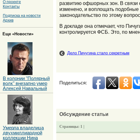
О проекте
развитию офшорных зон. В связи
Контакты
изменено, и воплощать подобные 
законодательство по этому вопрос
Подписка на новости
Архив
В докладе она отмечает, что Пичу
контролируется ФСБ. Это, по мне
Еще «Новости»
Дело Пичугина стало секретным
В колонии "Полярный
Поделиться:
волк" внезапно умер
Алексей Навальный
Обсуждение статьи
Страницы:
1 |
Умерла владелица
двухмиллиардной
коллекции Нина