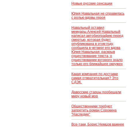
Новые русские сенсации
Юлия Навальная не справилась
с ролью вдовы героя
Навальный оставил
мемуары.Алексей Навальный
написал автобиографию перед
смертью, которая будет
опубликована в этом году,
сообщила в четверг его вдова
Юлия Навальная, раскрыв
существование текста, о
существовании которого знало
только его ближайшее окружен
Какая компания по доставке
самая отвратительная? Это
СДЭК.
Давосские старцы пообещали
миру новый мор
Общественники требуют
запретить роман Сорокина
"Наследие"
Все-таки, Борис Немцов важнее
..