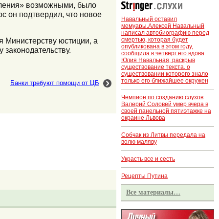
бления» возможными, было
с он подтвердил, что новое
Навальный оставил
мемуары.Алексей Навальный
написал автобиографию перед
смертью, которая будет
ся Министерству юстиции, а
опубликована в этом году,
 законодательству.
сообщила в четверг его вдова
Юлия Навальная, раскрыв
существование текста, о
существовании которого знало
только его ближайшее окружен
Банки требуют помощи от ЦБ
Чемпион по созданию слухов
Валерий Соловей умер вчера в
своей панельной пятиэтажке на
окраине Львова
Собчак из Литвы передала на
волю маляву
Украсть все и сесть
Рецепты Путина
Все материалы…