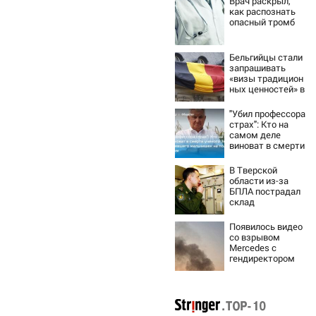
Врач раскрыл,
как распознать
опасный тромб
Бельгийцы стали
запрашивать
«визы традицион
ных ценностей» в
посольстве РФ
"Убил профессора
страх": Кто на
самом деле
виноват в смерти
ученого Зезина,
остановившего
В Тверской
мальчишек на
области из-за
поле с горохом
БПЛА пострадал
склад
Вайлдберриз и
постройки в СНТ
Появилось видео
– Новости Твери
со взрывом
и городов
Mercedes с
Тверской области
гендиректором
сегодня -
«Уралдронзавода
Afanasy.biz –
» на Урале
Тверские
новости. Новости