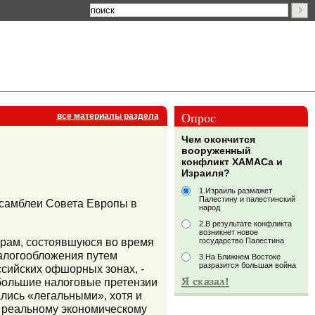
Опрос
все материалы раздела
Чем окончится
вооруженный
конфликт ХАМАСа и
Израиля?
1.Израиль размажет
Палестину и палестинский
ссамблеи Совета Европы в
народ
2.В результате конфликта
возникнет новое
орам, состоявшуюся во время
государство Палестина
налогообложения путем
3.На Ближнем Востоке
разразится большая война
сийских офшорных зонах, -
ибольшие налоговые претензии
ались «легальными», хотя и
о реальному экономическому