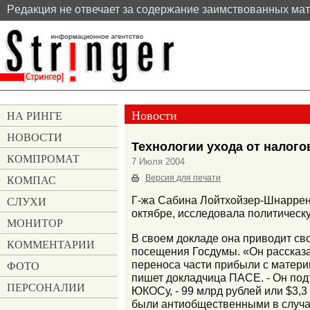
Pедакция не отвечает за содержание заимствованных ма
Новости
НА РИНГЕ
НОВОСТИ
Технологии ухода от налог
КОМПРОМАТ
7 Июля 2004
КОМПАС
Версия для печати
СЛУХИ
Г-жа Сабина Лойтхойзер-Шнаррен
октябре, исследовала политичес
МОНИТОР
В своем докладе она приводит св
КОММЕНТАРИИ
посещения Госдумы. «Он рассказа
переноса части прибыли с матер
ФОТО
пишет докладчица ПАСЕ. - Он под
ПЕРСОНАЛИИ
ЮКОСу, - 99 млрд рублей или $3,3
были антиобщественными в случае