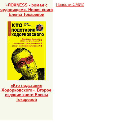
Новости СМИ2
«ЛОХNESS - роман с
чудовищем». Новая книга
Елены Токаревой
«Кто подставил
Ходорковского». Второе
издание книги Елены
Токаревой