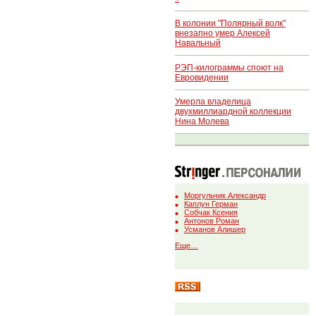
В колонии "Полярный волк"
внезапно умер Алексей
Навальный
РЭП-килограммы споют на
Евровидении
Умерла владелица
двухмиллиардной коллекции
Нина Молева
Моргульчик Александр
Каплун Герман
Собчак Ксения
Антонов Роман
Усманов Алишер
Еще…