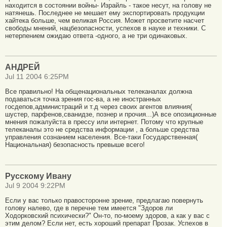
находится в состоянии войны- Израйль - такое несут, на голову не
натянешь. Последнее не мешает ему экспортировать продукции
хайтека больше, чем великая Россия. Может просветите насчет
свободы мнений, нацбезопасности, успехов в науке и техники. С
нетерпением ожидаю ответа -одного, а не три одинаковых.
АНДРЕЙ
Jul 11 2004 6:25PM
Все правильно! На общенациональных телеканалах должна
подаваться точка зрения гос-ва, а не иностранных
госдепов,администраций и т.д через своих агентов влияния(
шустер, парфенов,сванидзе, познер и прочия...)А все опозиционные
мнения пожалуйста в прессу или интернет. Потому что крупные
телеканалы это не средства информации , а больше средства
управления сознанием населения. Все-таки Государственная(
Национальная) безопасность превыше всего!
Русскому Ивану
Jul 9 2004 9:22PM
Если у вас только правосторонне зрение, предлагаю повернуть
голову налево, где в перечне тем имеется "Здоров ли
Ходорковский психически?" Он-то, по-моему здоров, а как у вас с
этим делом? Если нет, есть хороший препарат Прозак. Успехов в