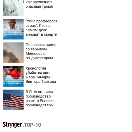
как распознать
опасный тромб
"Убил профессора
страх": Кто на
самом деле
виноват в смерти
ученого Зезина,
остановившего
Появилось видео
мальчишек на
со взрывом
поле с горохом
Mercedes с
гендиректором
«Уралдронзавода
» на Урале
Хронология
убийства экс-
мэра Самары
Виктора Тархова
и его жены: шесть
шокирующих
В США оценили
фактов, новые
производство
подробности
ракет в России с
производством
"Пэтриотов"