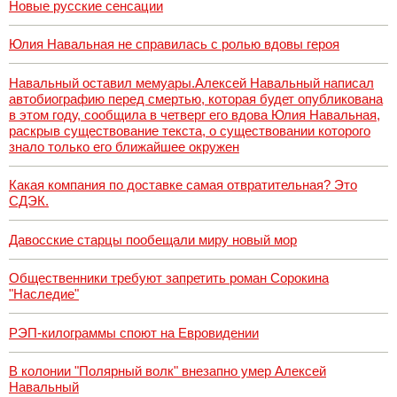
Новые русские сенсации
Юлия Навальная не справилась с ролью вдовы героя
Навальный оставил мемуары.Алексей Навальный написал
автобиографию перед смертью, которая будет опубликована
в этом году, сообщила в четверг его вдова Юлия Навальная,
раскрыв существование текста, о существовании которого
знало только его ближайшее окружен
Какая компания по доставке самая отвратительная? Это
СДЭК.
Давосские старцы пообещали миру новый мор
Общественники требуют запретить роман Сорокина
"Наследие"
РЭП-килограммы споют на Евровидении
В колонии "Полярный волк" внезапно умер Алексей
Навальный