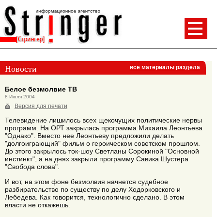
Новости
все материалы раздела
Белое безмолвие ТВ
8 Июля 2004
Версия для печати
Телевидение лишилось всех щекочущих политические нервы
программ. На ОРТ закрылась программа Михаила Леонтьева
"Однако". Вместо нее Леонтьеву предложили делать
"долгоиграющий" фильм о героическом советском прошлом.
До этого закрылось ток-шоу Светланы Сорокиной "Основной
инстинкт", а на днях закрыли программу Савика Шустера
"Свобода слова".
И вот, на этом фоне безмолвия начнется судебное
разбирательство по существу по делу Ходорковского и
Лебедева. Как говорится, технологично сделано. В этом
власти не откажешь.