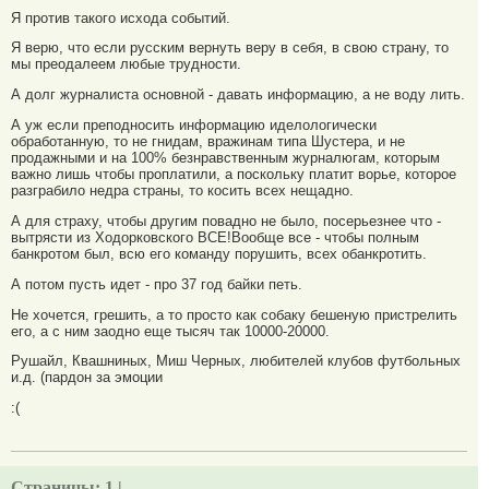
Я против такого исхода событий.
Я верю, что если русским вернуть веру в себя, в свою страну, то
мы преодалеем любые трудности.
А долг журналиста основной - давать информацию, а не воду лить.
А уж если преподносить информацию иделологически
обработанную, то не гнидам, вражинам типа Шустера, и не
продажными и на 100% безнравственным журналюгам, которым
важно лишь чтобы проплатили, а поскольку платит ворье, которое
разграбило недра страны, то косить всех нещадно.
А для страху, чтобы другим повадно не было, посерьезнее что -
вытрясти из Ходорковского ВСЕ!Вообще все - чтобы полным
банкротом был, всю его команду порушить, всех обанкротить.
А потом пусть идет - про 37 год байки петь.
Не хочется, грешить, а то просто как собаку бешеную пристрелить
его, а с ним заодно еще тысяч так 10000-20000.
Рушайл, Квашниных, Миш Черных, любителей клубов футбольных
и.д. (пардон за эмоции
:(
Страницы:
1 |