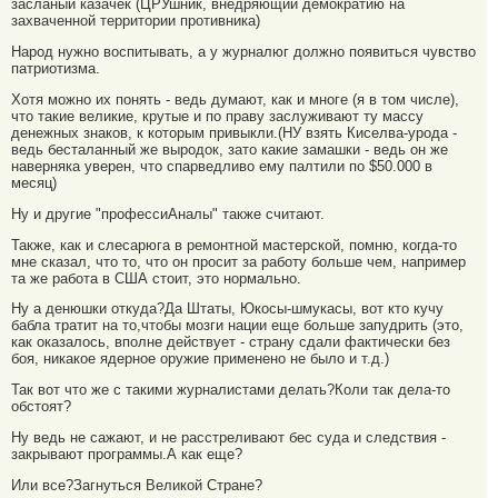
засланый казачек (ЦРУшник, внедряющий демократию на
захваченной территории противника)
Народ нужно воспитывать, а у журналюг должно появиться чувство
патриотизма.
Хотя можно их понять - ведь думают, как и многе (я в том числе),
что такие великие, крутые и по праву заслуживают ту массу
денежных знаков, к которым привыкли.(НУ взять Киселва-урода -
ведь бесталанный же выродок, зато какие замашки - ведь он же
наверняка уверен, что спарведливо ему палтили по $50.000 в
месяц)
Ну и другие "профессиАналы" также считают.
Также, как и слесарюга в ремонтной мастерской, помню, когда-то
мне сказал, что то, что он просит за работу больше чем, например
та же работа в США стоит, это нормально.
Ну а денюшки откуда?Да Штаты, Юкосы-шмукасы, вот кто кучу
бабла тратит на то,чтобы мозги нации еще больше запудрить (это,
как оказалось, вполне действует - страну сдали фактически без
боя, никакое ядерное оружие применено не было и т.д.)
Так вот что же с такими журналистами делать?Коли так дела-то
обстоят?
Ну ведь не сажают, и не расстреливают бес суда и следствия -
закрывают программы.А как еще?
Или все?Загнуться Великой Стране?