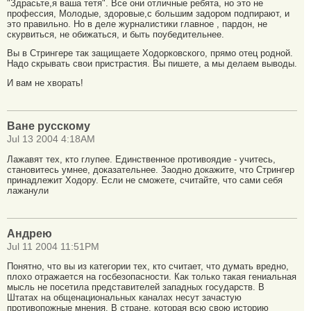
"Здрасьте,я ваша тетя". Все они отличные ребята, но это не
профессия, Молодые, здоровые,с большим задором подпирают, и
это правильно. Но в деле журналистики главное , пардон, не
скурвиться, не обижаться, и быть поубедительнее.
Вы в Стрингере так защищаете Ходорковского, прямо отец родной.
Надо скрывать свои пристрастия. Вы пишете, а мы делаем выводы.
И вам не хворать!
Ване русскому
Jul 13 2004 4:18AM
Лажавят тех, кто глупее. Единственное противоядие - учитесь,
становитесь умнее, доказательнее. Заодно докажите, что Стрингер
принадлежит Ходору. Если не сможете, считайте, что сами себя
лажанули
Андрею
Jul 11 2004 11:51PM
Понятно, что вы из категории тех, кто считает, что думать вредно,
плохо отражается на госбезопасности. Как только такая гениальная
мысль не посетила представителей западных государств. В
Штатах на общенациональных каналах несут зачастую
противопожные мнения. В стране, которая всю свою историю