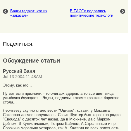
Банки гадают, кто их
В ТАССе подрались
«заказал»
политические технологи
Поделиться:
Обсуждение статьи
Русский Ваня
Jul 13 2004 11:48AM
Этому, как его...
Ну вот вы и признали, что олигарх здоров, а то все цвет лица,
улыбочка блуждает... Эх,вы, подлизы, клюете крошки с барского
стола...
Леонтьеву скучно стало вести "Однако", кстати, у Максима
Соколова ловчее получалось. Савик Шустер был хорош на радио
"Свобода" с десяток лет назад, да в Мюнхене, да с Марком
Дейчем, В.Кулистиковым, Петром Вайлем, А.Стрелянным и пр.
Сорокина морально устарела, как А. Калягин во всех ролях есть