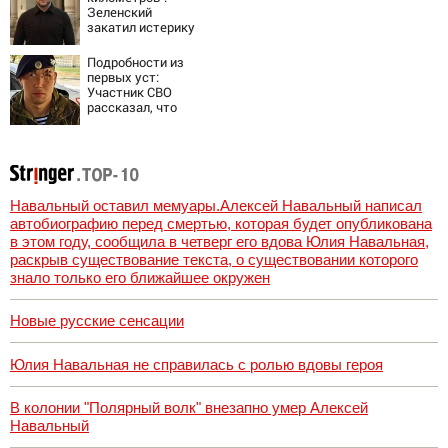
Зеленский
закатил истерику
Западу после
ночного удара
Подробности из
первых уст:
Участник СВО
рассказал, что
спасло его в
схватке с
медведем
Навальный оставил мемуары.Алексей Навальный написал
автобиографию перед смертью, которая будет опубликована
в этом году, сообщила в четверг его вдова Юлия Навальная,
раскрыв существование текста, о существовании которого
знало только его ближайшее окружен
Новые русские сенсации
Юлия Навальная не справилась с ролью вдовы героя
В колонии "Полярный волк" внезапно умер Алексей
Навальный