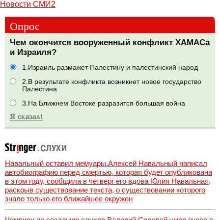
Новости СМИ2
Опрос
Чем окончится вооруженный конфликт ХАМАСа
и Израиля?
1.Израиль размажет Палестину и палестинский народ
2.В результате конфликта возникнет новое государство
Палестина
3.На Ближнем Востоке разразится большая война
Навальный оставил мемуары.Алексей Навальный написал
автобиографию перед смертью, которая будет опубликована
в этом году, сообщила в четверг его вдова Юлия Навальная,
раскрыв существование текста, о существовании которого
знало только его ближайшее окружен
Чемпион по созданию слухов Валерий Соловей умер вчера в