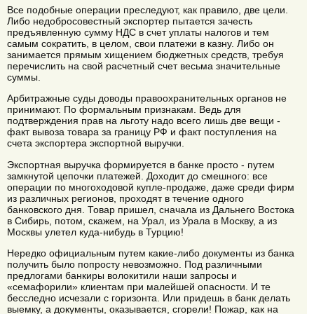
Все подобные операции преследуют, как правило, две цели.
Либо недобросовестный экспортер пытается зачесть
предъявленную сумму НДС в счет уплаты налогов и тем
самым сократить, в целом, свои платежи в казну. Либо он
занимается прямым хищением бюджетных средств, требуя
перечислить на свой расчетный счет весьма значительные
суммы.
Арбитражные суды доводы правоохранительных органов не
принимают. По формальным признакам. Ведь для
подтверждения прав на льготу надо всего лишь две вещи -
факт вывоза товара за границу РФ и факт поступления на
счета экспортера экспортной выручки.
Экспортная выручка формируется в банке просто - путем
замкнутой цепочки платежей. Доходит до смешного: все
операции по многоходовой купле-продаже, даже среди фирм
из различных регионов, проходят в течение одного
банковского дня. Товар пришел, сначала из Дальнего Востока
в Сибирь, потом, скажем, на Урал, из Урала в Москву, а из
Москвы улетел куда-нибудь в Турцию!
Нередко официальным путем какие-либо документы из банка
получить было попросту невозможно. Под различными
предлогами банкиры волокитили наши запросы и
«семафорили» клиентам при малейшей опасности. И те
бесследно исчезали с горизонта. Или придешь в банк делать
выемку, а документы, оказывается, сгорели! Пожар, как на