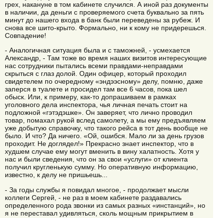
грех, накануне в том кабинете случился. А иной раз документы
в наличии, да деньги с проверяемого счета буквально за пять
минут до нашего входа в банк были переведены за рубеж. И
снова все шито-крыто. Формально, ни к кому не придерешься.
Совпадение!
- Аналогичная ситуация была и с таможней, - усмехается
Александр, - Там тоже во время наших визитов интересующие
нас сотрудники пытались всеми правдами-неправдами
скрыться с глаз долой. Один офицер, который проходил
свидетелем по очередному «эндээсному» делу, помню, даже
заперся в туалете и просидел там все 6 часов, пока шел
обыск. Или, к примеру, как-то допрашиваем в рамках
уголовного дела инспектора, чья личная печать стоит на
подложной «гэтэдэшке». Он заверяет, что лично проводил
товар, помахал рукой вслед самолету, а мы ему предъявляем
уже добытую справочку, что такого рейса в тот день вообще не
было. И что? Да ничего. «Ой, ошибся. Мало ли за день грузов
проходит. Не доглядел!» Прекрасно знает инспектор, что в
худшем случае ему могут вменить в вину халатность. Хотя у
нас и были сведения, что он за свои «услуги» от клиента
получил кругленькую сумму. Но оперативную информацию,
известно, к делу не пришьешь...
- За годы службы я повидал многое, - продолжает мысли
коллеги Сергей, - не раз в моем кабинете раздавались
определенного рода звонки из самых разных «инстанций», но
я не переставал удивляться, сколь мощным прикрытием в