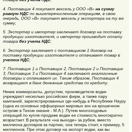
4. Поставщик 4 покупает вексель у ООО «В»
на сумму
равную НДС
по вышеперечисленным операциям, в свою
очередь, ООО «В» покупает вексель у экспортера на ту же
сумму;
5. Экспортер и импортер заключает договор на поставку
продукции изготовителя, и импортер производит оплату
товара
без учета НДС
;
6. Экспортер заключает с поставщиком 1 договор на
поставку продукции изготовителя и оплачивает товар
с
учетом НДС
;
7. Поставщик 1 и Поставщик 2, Поставщик 2 и Поставщик
3, Поставщик 3 и Поставщик 4 заключают аналогичные
договоры и оплачивают их. Таким образом, Поставщик 4
возвращает в банк денежные средства по кредиту.
Некие коммерсанты, допустим, производители водки
учреждают несколько российских фирм, а также пару
кампаний, зарегистрированных где-нибудь в Республике Науру
(одна из основных оффшорных мировых зон на крошечном
острове в Тихом океане - М.А.). Путем многоходовых
операций по купле-продаже водки ее стоимость многократно
возрастает. В результате «на выходе» за рубеж, вместо
миллиона долларов за партию, она теперь стоит, к примеру, 5
миллионов. При этом договор на экспорт водки, как вы