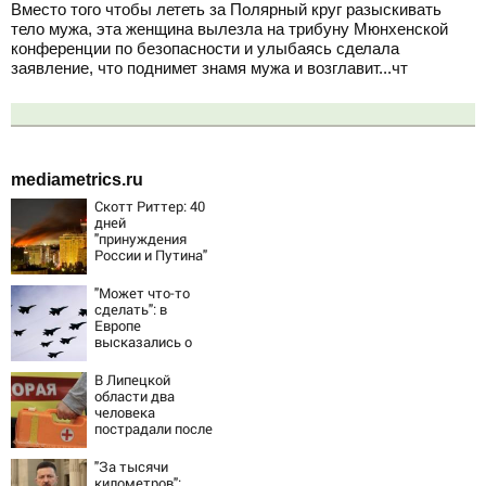
Вместо того чтобы лететь за Полярный круг разыскивать
тело мужа, эта женщина вылезла на трибуну Мюнхенской
конференции по безопасности и улыбаясь сделала
заявление, что поднимет знамя мужа и возглавит...чт
mediametrics.ru
Скотт Риттер: 40
дней
"принуждения
России и Путина"
резко приблизили
крах режима
"Может что-то
Зеленского
сделать": в
Европе
высказались о
нападении России
В Липецкой
области два
человека
пострадали после
падения БПЛА
"За тысячи
километров":