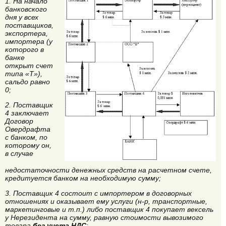
1. На начало
банковского
дня у всех
поставщиков,
экспортера,
импортера (у
которого в
банке
открыт счет
типа «Т»),
сальдо равно
0;
2. Поставщик
4 заключает
Договор
Овердрафта
с банком, по
которому он,
в случае
недостаточности денежных средств на расчетном счете,
кредитуется банком на необходимую сумму;
3. Поставщик 4 состоит с импортером в договорных
отношениях и оказывает ему услуги (н-р, транспортные,
маркетинговые и т.п.) либо поставщик 4 покупает вексель
у Нерезидента на сумму, равную стоимости вывозимого
товара
без учета НДС
;