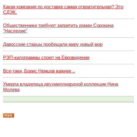
Какая компания по доставке самая отвратительная? Это
СДЭК.
Общественники требуют запретить роман Сорокина
"Наследие"
Давосские старцы пообещали миру новый мор
РЭП-килограммы споют на Евровидении
Все-таки, Борис Немцов важнее ..
Умерла владелица двухмиллиардной коллекции Нина
Молева