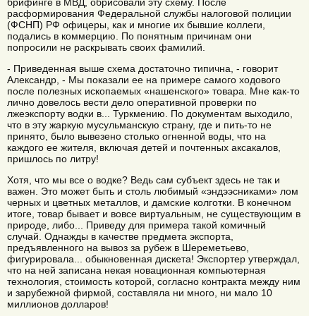
брифинге в МВД, обрисовали эту схему. После
расформирования Федеральной службы налоговой полиции
(ФСНП) РФ офицеры, как и многие их бывшие коллеги,
подались в коммерцию. По понятным причинам они
попросили не раскрывать своих фамилий.
- Приведенная выше схема достаточно типична, - говорит
Александр, - Мы показали ее на примере самого ходового
после полезных ископаемых «нашенского» товара. Мне как-то
лично довелось вести дело оперативной проверки по
лжеэкспорту водки в... Туркмению. По документам выходило,
что в эту жаркую мусульманскую страну, где и пить-то не
принято, было вывезено столько огненной воды, что на
каждого ее жителя, включая детей и почтенных аксакалов,
пришлось по литру!
Хотя, что мы все о водке? Ведь сам субъект здесь не так и
важен. Это может быть и столь любимый «эндээсниками» лом
черных и цветных металлов, и дамские колготки. В конечном
итоге, товар бывает и вовсе виртуальным, не существующим в
природе, либо... Приведу для примера такой комичный
случай. Однажды в качестве предмета экспорта,
предъявленного на вывоз за рубеж в Шереметьево,
фигурировала... обыкновенная дискета! Экспортер утверждал,
что на ней записана некая новационная компьютерная
технология, стоимость которой, согласно контракта между ним
и зарубежной фирмой, составляла ни много, ни мало 10
миллионов долларов!