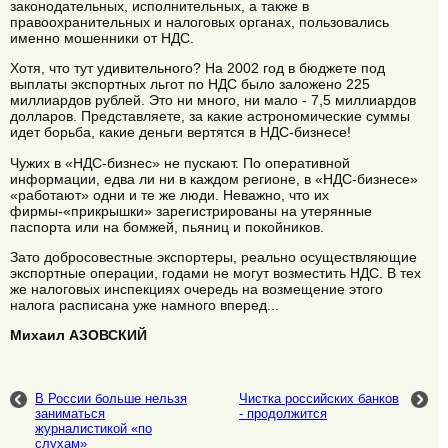
законодательных, исполнительных, а также в
правоохранительных и налоговых органах, пользовались
именно мошенники от НДС.
Хотя, что тут удивительного? На 2002 год в бюджете под
выплаты экспортных льгот по НДС было заложено 225
миллиардов рублей. Это ни много, ни мало - 7,5 миллиардов
долларов. Представляете, за какие астрономические суммы
идет борьба, какие деньги вертятся в НДС-бизнесе!
Чужих в «НДС-бизнес» не пускают. По оперативной
информации, едва ли ни в каждом регионе, в «НДС-бизнесе»
«работают» одни и те же люди. Неважно, что их
фирмы-«прикрышки» зарегистрированы на утерянные
паспорта или на бомжей, пьяниц и покойников.
Зато добросовестные экспортеры, реально осуществляющие
экспортные операции, годами не могут возместить НДС. В тех
же налоговых инспекциях очередь на возмещение этого
налога расписана уже намного вперед...
Михаил АЗОВСКИЙ
В России больше нельзя
Чистка российских банков
заниматься
- продолжится
журналистикой «по
слухам»