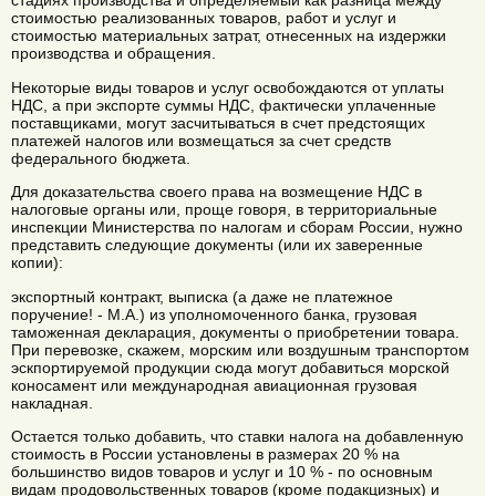
стадиях производства и определяемый как разница между
стоимостью реализованных товаров, работ и услуг и
стоимостью материальных затрат, отнесенных на издержки
производства и обращения.
Некоторые виды товаров и услуг освобождаются от уплаты
НДС, а при экспорте суммы НДС, фактически уплаченные
поставщиками, могут засчитываться в счет предстоящих
платежей налогов или возмещаться за счет средств
федерального бюджета.
Для доказательства своего права на возмещение НДС в
налоговые органы или, проще говоря, в территориальные
инспекции Министерства по налогам и сборам России, нужно
представить следующие документы (или их заверенные
копии):
экспортный контракт, выписка (а даже не платежное
поручение! - М.А.) из уполномоченного банка, грузовая
таможенная декларация, документы о приобретении товара.
При перевозке, скажем, морским или воздушным транспортом
эскпортируемой продукции сюда могут добавиться морской
коносамент или международная авиационная грузовая
накладная.
Остается только добавить, что ставки налога на добавленную
стоимость в России установлены в размерах 20 % на
большинство видов товаров и услуг и 10 % - по основным
видам продовольственных товаров (кроме подакцизных) и