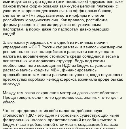
имитируется внутри одного (или нескольких) «дружественных»
банков путем формирования замкнутой цепочки платежей с
участием корреспондентских счетов оффшорных банков,
счетов типа «Т» представительств инофирм и счетов
российских юридических лиц. Как правило, российские
фирмы-резиденты, регистрируются по утраченным
паспортам, а порой даже по паспортам давно умерших
людей.
Злые языки утверждают, что одной из истинных причин
упразднения ФСНП России как раз-таки и явилось чрезмерное
рвение налоговых полицейских в раскрытии схем ухода от
налога на добавленную стоимость среди солидных и весьма
влиятельных коммерческих структур. Ведь под схемы
необоснованного возмещения НДС из бюджета успешно
растаскивались кредиты МВФ, финансировались
предвыборные кампании различного уровня, когда неучтенка в
пресловутых коробках из-под ксерокса возникала вроде бы как
ниоткуда.
Между тем закон сохранения материи доказывает обратное.
Проще говоря, если что-то где появилось, значит, что-то где-то
убыло.
Что же представляет из себя налог на добавленную
стоимость? НДС - это один из основных существующих ныне
федеральных налогов, представляющий из себя изъятие в
бюджет части добавленной стоимости, создаваемой на всех