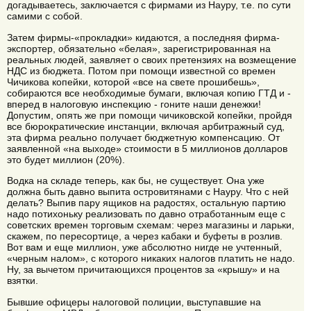
догадываетесь, заключается с фирмами из Науру, т.е. по сути
самими с собой.
Затем фирмы-«прокладки» кидаются, а последняя фирма-
экспортер, обязательно «белая», зарегистрированная на
реальных людей, заявляет о своих претензиях на возмещение
НДС из бюджета. Потом при помощи известной со времен
Чичикова копейки, которой «все на свете прошибешь»,
собираются все необходимые бумаги, включая копию ГТД и -
вперед в налоговую инспекцию - гоните наши денежки!
Допустим, опять же при помощи чичиковской копейки, пройдя
все бюрократические инстанции, включая арбитражный суд,
эта фирма реально получает бюджетную компенсацию. От
заявленной «на выходе» стоимости в 5 миллионов долларов
это будет миллион (20%).
Водка на складе теперь, как бы, не существует. Она уже
должна быть давно выпита островитянами с Науру. Что с ней
делать? Выпив пару ящиков на радостях, остальную партию
надо потихоньку реализовать по давно отработанным еще с
советских времен торговым схемам: через магазины и ларьки,
скажем, по пересортице, а через кабаки и буфеты в розлив.
Вот вам и еще миллион, уже абсолютно нигде не учтенный,
«черным налом», с которого никаких налогов платить не надо.
Ну, за вычетом причитающихся процентов за «крышу» и на
взятки.
Бывшие офицеры налоговой полиции, выступавшие на