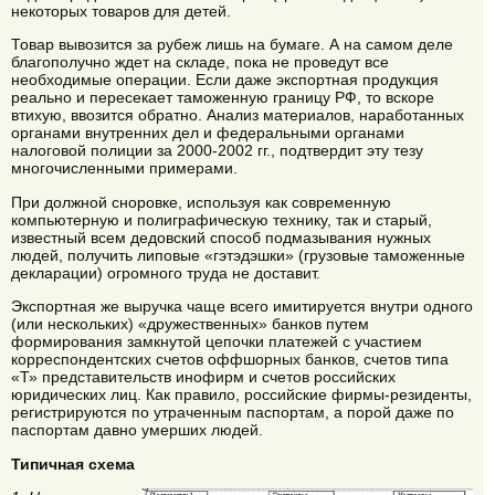
некоторых товаров для детей.
Товар вывозится за рубеж лишь на бумаге. А на самом деле
благополучно ждет на складе, пока не проведут все
необходимые операции. Если даже экспортная продукция
реально и пересекает таможенную границу РФ, то вскоре
втихую, ввозится обратно. Анализ материалов, наработанных
органами внутренних дел и федеральными органами
налоговой полиции за 2000-2002 гг., подтвердит эту тезу
многочисленными примерами.
При должной сноровке, используя как современную
компьютерную и полиграфическую технику, так и старый,
известный всем дедовский способ подмазывания нужных
людей, получить липовые «гэтэдэшки» (грузовые таможенные
декларации) огромного труда не доставит.
Экспортная же выручка чаще всего имитируется внутри одного
(или нескольких) «дружественных» банков путем
формирования замкнутой цепочки платежей с участием
корреспондентских счетов оффшорных банков, счетов типа
«Т» представительств инофирм и счетов российских
юридических лиц. Как правило, российские фирмы-резиденты,
регистрируются по утраченным паспортам, а порой даже по
паспортам давно умерших людей.
Типичная схема