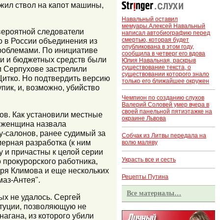
ожил ствол на капот машины,
Навальный оставил
мемуары.Алексей Навальный
вероятной следователи
написал автобиографию перед
смертью, которая будет
о в России объединения из
опубликована в этом году,
роблемами. По инициативе
сообщила в четверг его вдова
ти и бюджетных средств были
Юлия Навальная, раскрыв
существование текста, о
м Серпухове застрелили
существовании которого знало
итко. Но подтвердить версию
только его ближайшее окружен
пик, и, возможно, убийство
Чемпион по созданию слухов
Валерий Соловей умер вчера в
своей панельной пятиэтажке на
ов. Как установили местные
окраине Львова
я женщина назвала
у-салонов, ранее судимый за
Собчак из Литвы передала на
мерная разработка (к ним
волю маляву
у и причастны к целой серии
Украсть все и сесть
 прокурорского работника,
оря Климова и еще нескольких
Рецепты Путина
маз-Антея".
Все материалы…
х не удалось. Сергей
итуции, позволяющую не
нагана, из которого убили