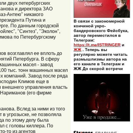
или двух петербургских
анова и директора ЗАО
аз-Антею" никакого
президента Путина и
В связи с закономерной
урге. По данным городской
кончиной укро-
бандеровского Фейсбука,
йлес", "Синтез", "Эколон",
автор переместился в
имова по Петербургскому
Телеграм:
.
https://t.me/ISTRINGER
и
ЖЖ
. Теперь вы
ов возглавлял ее вплоть до
регулярно можете читать
иятий Петербурга. В сферу
размышлизмы автора на
его канале в Телеграм и
машинных масел - завод
ЖЖ До скорой встречи
100 тыс. тонн машинных масел
х компаний. Завод после ряда
господин Климов еще в
я внешнего управления власть
 Нариманов (его фирме
анова. Вслед за ними из того
т в угрозыске, не позволяла
да по этому делу была
ал с головы киллера. По
о-то из агентов