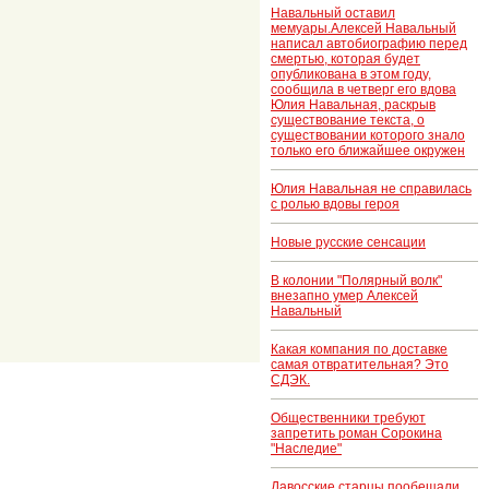
Навальный оставил
мемуары.Алексей Навальный
написал автобиографию перед
смертью, которая будет
опубликована в этом году,
сообщила в четверг его вдова
Юлия Навальная, раскрыв
существование текста, о
существовании которого знало
только его ближайшее окружен
Юлия Навальная не справилась
с ролью вдовы героя
Новые русские сенсации
В колонии "Полярный волк"
внезапно умер Алексей
Навальный
Какая компания по доставке
самая отвратительная? Это
СДЭК.
Общественники требуют
запретить роман Сорокина
"Наследие"
Давосские старцы пообещали