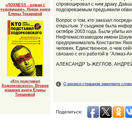
спровоцировал с ним драку. Давш
«ЛОХNESS - роман с
подозреваемым предъявили обвин
чудовищем». Новая книга
Елены Токаревой
Вопрос о том, кто заказал посред
открытым. У сыщиков была информ
октябре 2003 года. Были убиты ил
Нефтемаслозаводом имени Шаумян
предприниматель Константин Яков
человек. Единственное, о чем сейч
связано с его работой в "Алмаз-Ан
АЛЕКСАНДР Ъ-ЖЕГЛОВ, АНДРЕ
«Кто подставил
О кризисе страшном замолвите слово
Ходорковского». Второе
издание книги Елены
Токаревой
Поделиться: