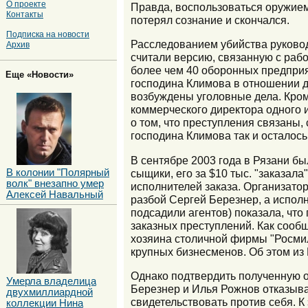
О проекте
Правда, воспользоваться оружием 
Контакты
потерял сознание и скончался.
Подписка на новости
Расследованием убийства руково
Архив
считали версию, связанную с раб
более чем 40 оборонных предпри
Еще «Новости»
господина Климова в отношении д
возбуждены уголовные дела. Кром
коммерческого директора одного 
о том, что преступления связаны,
господина Климова так и осталось
В сентябре 2003 года в Рязани б
В колонии "Полярный
сыщики, его за $10 тыс. "заказа
волк" внезапно умер
исполнителей заказа. Организатор
Алексей Навальный
разбой Сергей Березнер, а исполн
подсадили агентов) показала, что
заказных преступлений. Как сооб
хозяина столичной фирмы "Росмил
крупных бизнесменов. Об этом из
Однако подтвердить полученную 
Умерла владелица
Березнер и Илья Рожнов отказыва
двухмиллиардной
свидетельствовать против себя. К
коллекции Нина