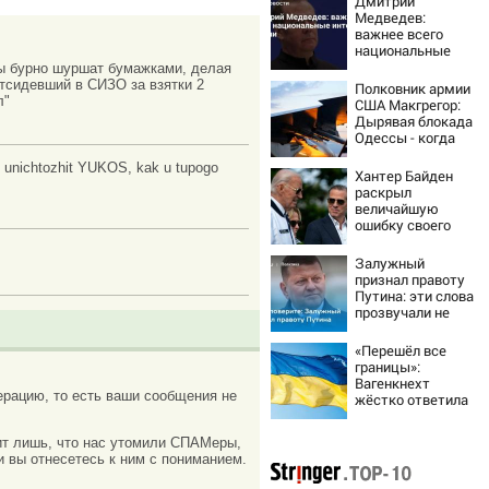
Дмитрий
Медведев:
важнее всего
национальные
интересы России
нты бурно шуршат бумажками, делая
отсидевший в СИЗО за взятки 2
Полковник армии
л"
США Макгрегор:
Дырявая блокада
Одессы - когда
же в
e unichtozhit YUKOS, kak u tupogo
командовании
Хантер Байден
ВМФ России за
раскрыл
это полетят
величайшую
головы?
ошибку своего
отца:
бездействие
Залужный
против Трампа
признал правоту
Путина: эти слова
прозвучали не
просто так
«Перешёл все
границы»:
Вагенкнехт
рацию, то есть ваши сообщения не
жёстко ответила
послу Украины
ачит лишь, что нас утомили СПАМеры,
и вы отнесетесь к ним с пониманием.