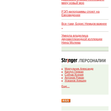
миру новый мор
РЭП-килограммы споют на
Евровидении
Все-таки, Борис Немцов важнее
..
Умерла владелица
двухмиллиардной коллекции
Нина Молева
Моргульчик Александр
Каплун Герман
Собчак Ксения
Антонов Роман
Усманов Алишер
Еще…