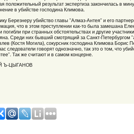
ая положительный результат экспертиза закончилась в мин
ение в убийстве господина Климова.
нику Березнеру убийство главы "Алмаз-Антея" и его партнер
ация, что в этом преступлении как-то была замешана Елен
и погибли при странных обстоятельствах и другие участник
а. Среди них бывший смотрящий за Санкт-Петербургом "
лев (Костя Могила), сокурсник господина Климова Борис П
ас следователи говорят однозначно, так это о том, что уби
тее". Так же считают и в самом концерне.
Й Ъ-ЦЫГАНОВ