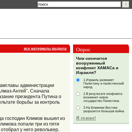
Опрос
все материалы раздела
Чем окончится
вооруженный
конфликт ХАМАСа и
Израиля?
1.Израиль размажет
Палестину и палестинский
замглавы администрации
народ
Алмаз-Антей". Сначала
2.В результате конфликта
азание президента Путина о
возникнет новое
государство Палестина
ультате борьбы за контроль
3.На Ближнем Востоке
разразится большая война
гда господин Климов вышел из
Климова попали три из пяти
 отобрал у него револьвер.