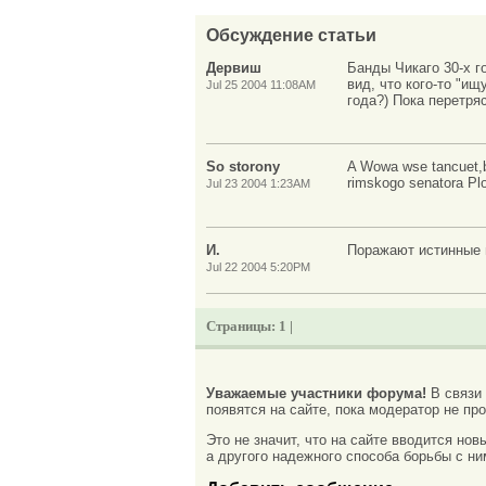
Обсуждение статьи
Дервиш
Банды Чикаго 30-х г
вид, что кого-то "и
Jul 25 2004 11:08AM
года?) Пока перетря
So storony
A Wowa wse tancuet,ba
rimskogo senatora Plo
Jul 23 2004 1:23AM
И.
Поражают истинные 
Jul 22 2004 5:20PM
Страницы:
1 |
Уважаемые участники форума!
В связи
появятся на сайте, пока модератор не про
Это не значит, что на сайте вводится но
а другого надежного способа борьбы с ни