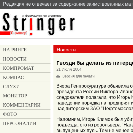
Pедакция не отвечает за содержание заимствованных ма
Новости
НА РИНГЕ
НОВОСТИ
Гвозди бы делать из питерц
КОМПРОМАТ
21 Июля 2004
КОМПАС
Версия для печати
СЛУХИ
Вчера Генпрокуратура объявила 
президента России Виктора Ивано
МОНИТОР
следователи полагали, что Игорь 
наведении порядка на предприятия
КОММЕНТАРИИ
над питерским ЗАО "Нефтемаслоза
ФОТО
Напомним, Игорь Климов был убит
ПЕРСОНАЛИИ
подъезда, его из револьвера "Наг
выпущенных пуль. Тем не менее он