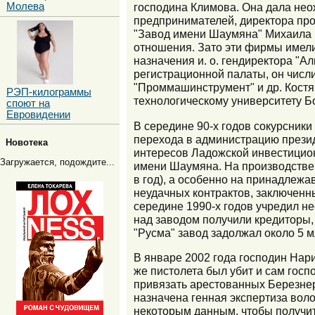
Молева
господина Климова. Она дала неож
предпринимателей, директора пр
"Завод имени Шаумяна" Михаила И
отношения. Зато эти фирмы имели
назначения и. о. гендиректора "
регистрационной палаты, он числи
"Проммашинструмент" и др. Костя
РЭП-килограммы
технологическому университету Б
споют на
Евровидении
В середине 90-х годов сокурсник
перехода в администрацию презид
Новотека
интересов Ладожской инвестицион
Загружается, подождите...
имени Шаумяна. На производствен
в год), а особенно на принадлеж
неудачных контрактов, заключенн
середине 1990-х годов учредил н
над заводом получили кредиторы,
"Русма" завод задолжал около 5 м
В январе 2002 года господин Нари
же пистолета был убит и сам госп
привязать арестованных Березнера
назначена генная экспертиза воло
некоторым данным, чтобы получит