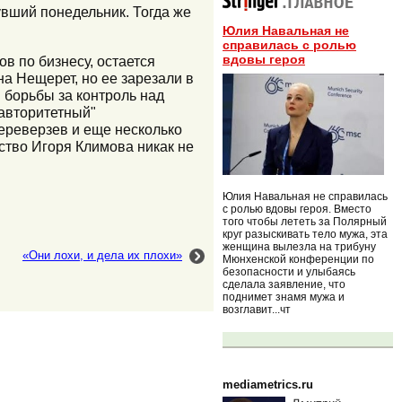
увший понедельник. Тогда же
Юлия Навальная не
справилась с ролью
вдовы героя
ов по бизнесу, остается
а Нещерет, но ее зарезали в
и борьбы за контроль над
авторитетный"
ереверзев и еще несколько
йство Игоря Климова никак не
Юлия Навальная не справилась
с ролью вдовы героя. Вместо
того чтобы лететь за Полярный
круг разыскивать тело мужа, эта
женщина вылезла на трибуну
«Они лохи, и дела их плохи»
Мюнхенской конференции по
безопасности и улыбаясь
сделала заявление, что
поднимет знамя мужа и
возглавит...чт
mediametrics.ru