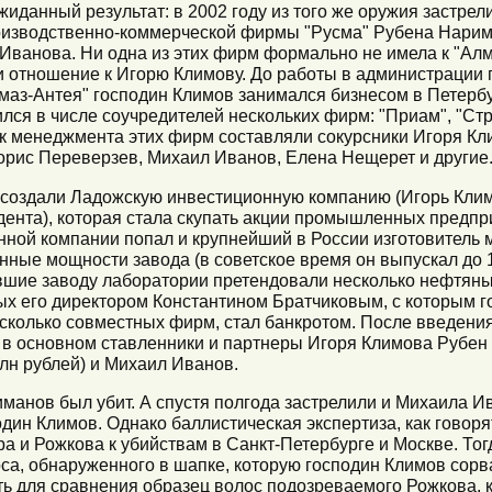
иданный результат: в 2002 году из того же оружия застрел
оизводственно-коммерческой фирмы "Русма" Рубена Нарим
ванова. Ни одна из этих фирм формально не имела к "Алм
 отношение к Игорю Климову. До работы в администрации 
Алмаз-Антея" господин Климов занимался бизнесом в Петерб
лся в числе соучредителей нескольких фирм: "Приам", "Стро
к менеджмента этих фирм составляли сокурсники Игоря Кл
орис Переверзев, Михаил Иванов, Елена Нещерет и другие
и создали Ладожскую инвестиционную компанию (Игорь Клим
ента), которая стала скупать акции промышленных предпр
ной компании попал и крупнейший в России изготовитель 
ные мощности завода (в советское время он выпускал до 
авшие заводу лаборатории претендовали несколько нефтяны
ых его директором Константином Братчиковым, с которым 
есколько совместных фирм, стал банкротом. После введени
 в основном ставленники и партнеры Игоря Климова Рубен
лн рублей) и Михаил Иванов.
манов был убит. А спустя полгода застрелили и Михаила Ив
один Климов. Однако баллистическая экспертиза, как говоря
 и Рожкова к убийствам в Санкт-Петербурге и Москве. Тог
са, обнаруженного в шапке, которую господин Климов сорв
ь для сравнения образец волос подозреваемого Рожкова, кт