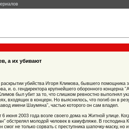
териалов
ев, а их убивают
о раскрытии убийства Игоря Климова, бывшего помощника 
ва, и. о. гендиректора крупнейшего оборонного концерна "
Климов был убит за то, что слишком ревностно выполнял ук
х, входящих в концерн. Но выяснилось, что погиб он в рез
вод имени Шаумяна", частью которого он сам владел.
 6 июня 2003 года возле своего дома на Житной улице. Ко
ан" обстрелял молодой человек в камуфляже. В господина 
 смог не только сорвать с преступника шапочку-маску, но и