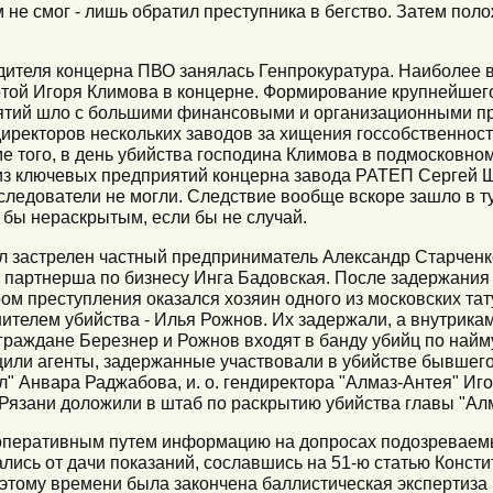
не смог - лишь обратил преступника в бегство. Затем пол
дителя концерна ПВО занялась Генпрокуратура. Наиболее 
отой Игоря Климова в концерне. Формирование крупнейшег
ятий шло с большими финансовыми и организационными п
иректоров нескольких заводов за хищения госсобственнос
е того, в день убийства господина Климова в подмосковно
из ключевых предприятий концерна завода РАТЕП Сергей Щ
 следователи не могли. Следствие вообще вскоре зашло в ту
 бы нераскрытым, если бы не случай.
ыл застрелен частный предприниматель Александр Старченк
ла" партнерша по бизнесу Инга Бадовская. После задержани
ом преступления оказался хозяин одного из московских тат
ителем убийства - Илья Рожнов. Их задержали, а внутрика
 граждане Березнер и Рожнов входят в банду убийц по найм
щили агенты, задержанные участвовали в убийстве бывшего
" Анвара Раджабова, и. о. гендиректора "Алмаз-Антея" Иг
 Рязани доложили в штаб по раскрытию убийства главы "Ал
оперативным путем информацию на допросах подозреваемы
лись от дачи показаний, сославшись на 51-ю статью Конст
 этому времени была закончена баллистическая экспертиза 