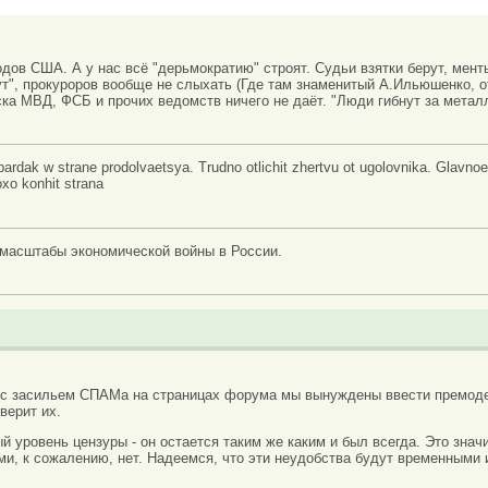
одов США. А у нас всё "дерьмократию" строят. Судьи взятки берут, ме
щут", прокуроров вообще не слыхать (Где там знаменитый А.Ильюшенко, 
ска МВД, ФСБ и прочих ведомств ничего не даёт. "Люди гибнут за метал
rdak w strane prodolvaetsya. Trudno otlichit zhertvu ot ugolovnika. Glavno
xo konhit strana
масштабы экономической войны в России.
 с засильем СПАМа на страницах форума мы вынуждены ввести премоде
верит их.
вый уровень цензуры - он остается таким же каким и был всегда. Это зн
ми, к сожалению, нет. Надеемся, что эти неудобства будут временными 