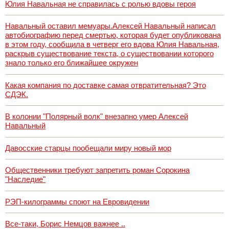
Юлия Навальная не справилась с ролью вдовы героя
Навальный оставил мемуары.Алексей Навальный написал
автобиографию перед смертью, которая будет опубликована
в этом году, сообщила в четверг его вдова Юлия Навальная,
раскрыв существование текста, о существовании которого
знало только его ближайшее окружен
Какая компания по доставке самая отвратительная? Это
СДЭК.
В колонии "Полярный волк" внезапно умер Алексей
Навальный
Давосские старцы пообещали миру новый мор
Общественники требуют запретить роман Сорокина
"Наследие"
РЭП-килограммы споют на Евровидении
Все-таки, Борис Немцов важнее ..