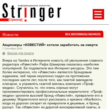
Новости
все материалы раздела
Акционеры «ИЗВЕСТИЙ» хотели заработать на смерти
7 Сентября 2004
Версия для печати
Вчера на Yandex в Интернете новость об увольнении главного
редактора «Известий» Рафа Шакирова оказалась наиболее
популярной. Ее подхватили все Интернет-ресурсы. Это тем
более интересно, что «Известия» являются брэндовым
изданием, чей тираж неуклонно падал на протяжении
последних шести лет, после того, как газетой завладели
олигархи, а управлять газетой взялась компания «Проф-
медиа». Случилось то, что очень хорошо могут
прокомментировать профессиональные маркетологи: «Проф-
медиа» уронили высокий брэнд «Известий», превратили его в
дешевку. Маркетологи могут рассказать о кризисе «Marlboro»,
когда из дорогих сигарет их превратили в дешевые, и брэнд
рухнул. Так «Известия» из дорогой консервативной газеты, в