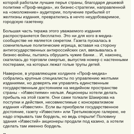
которой работали лучшие перья страны, благодаря дешевой
политике «Проф-медиа», их бизнес-стратегии, направленной
на «омоложение» аудитории, получение прибылей от
желтизны издания, превратились в нечто неудобоваримое,
городскую газетенку.
Большая часть тиража этого уважаемого издания
распространяется бесплатно. Это ни для кого в медиа-
сообществе не является секретом. Газета пускалась в
сомнительные политические игрища, вставая на сторону
антигосударственных антироссийских сил, ввязывалась в
бизнес-войны, пытаясь обрушить чужие банки… И, наконец,
скатилась до торговли смертью, выпустив номер с настенными
постерами, на которых лежат голые трупы детей.
Наверное, в управляющем холдинге «Проф-медиа»
собрались крупные специалисты по управлению желтыми
изданиями, но доверять им управлять единственным
государственным достоянием на медийном пространстве
страны - «Известиями» нельзя. Акционеры хотели делать
прибыль на этой газете. Они сами толкали Шакирова на
поступки и действия, несовместимые с консерватизмом
издания «Известия». Если вы приобрели государственное
достояние, газету «Известия» или Третьяковскую галерею, не
надо открывать там бордель, но ведь открыли! Половину
здания «Известий» акционеры продали под казино, а хотели
сделать там именно бордель.