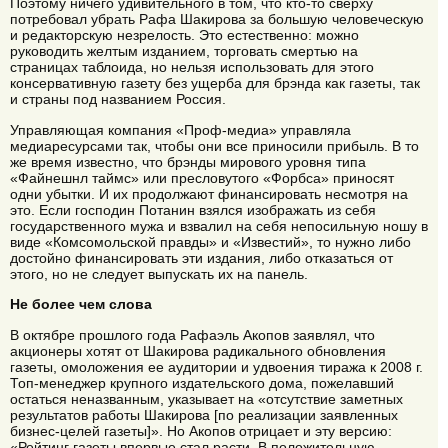
Поэтому ничего удивительного в том, что кто-то сверху
потребовал убрать Рафа Шакирова за большую человеческую
и редакторскую незрелость. Это естественно: можно
руководить желтым изданием, торговать смертью на
страницах таблоида, но нельзя использовать для этого
консервативную газету без ущерба для брэнда как газеты, так
и страны под названием Россия.
Управляющая компания «Проф-медиа» управляла
медиаресурсами так, чтобы они все приносили прибыль. В то
же время известно, что брэнды мирового уровня типа
«Файнешнл таймс» или пресловутого «Форбса» приносят
одни убытки. И их продолжают финансировать несмотря на
это. Если господин Потанин взялся изображать из себя
государственного мужа и взвалил на себя непосильную ношу в
виде «Комсомольской правды» и «Известий», то нужно либо
достойно финансировать эти издания, либо отказаться от
этого, но не следует выпускать их на панель.
Не более чем слова
В октябре прошлого года Рафаэль Акопов заявлял, что
акционеры хотят от Шакирова радикального обновления
газеты, омоложения ее аудитории и удвоения тиража к 2008 г.
Топ-менеджер крупного издательского дома, пожелавший
остаться неназванным, указывает на «отсутствие заметных
результатов работы Шакирова [по реализации заявленных
бизнес-целей газеты]». Но Акопов отрицает и эту версию:
«Рейтинг газеты впервые стал расти. В положительную