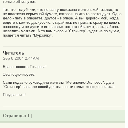
только облизнутся.
Так что, голубчики, что по рангу положено желтенькой газетке, то
не положено серьезной бумаге, которая на что-то претендует. Одно
дело - петь в оперетте, другое - в опере. А вы, дорогой мой, когда
ведете с кем-то дискуссию, старайтесь не прыгать сразу на шею к
оппоненту и не душите его в своих потных объятиях, а старайтесь
шевелить мозгами. А то вам скоро и "Стрингер" будет не по зубам,
придется читать "Мурзилку".
Читатель
Sep 8 2004 2:44AM
Браво госпожа Токарева!
Эволюционируете.
Сами недавно руководили желтым "Мегаполис-Экспресс", да и
"Стрингер" вначале своей деятельности голых женщин печатал.
Поздравляю!
Страницы:
1 |