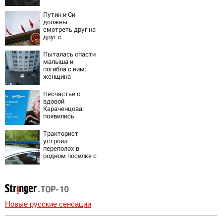
пешеходов в
Омске
Путин и Си
должны
смотреть друг на
друг с
подозрением:
Зеленский
Пыталась спасти
поставил задачу
малыша и
своим
погибла с ним:
дипломатам
женщина
разбилась
насмерть на
Несчастье с
глазах у детей
вдовой
06/08/2026 –
Караченцова:
Новости
появились
печальные
подробности о
Тракторист
Людмиле
устроил
Поргиной
переполох в
родном поселке с
погоней и
стрельбой
Новые русские сенсации