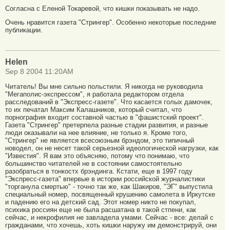
Согласна с Еленой Токаревой, что кишки показывать не надо.
Очень нравится газета "Стрингер". Особенно некоторые последние
публикации.
Helen
Sep 8 2004 11:20AM
Читатель! Вы мне сильно польстили. Я никогда не руководила
"Мегаполис-экспрессом", я работала редактором отдела
расследований в "Экспресс-газете". Что касается голых дамочек,
то их печатал Максим Калашников, который считал, что
порнография входит составной частью в "фашистский проект".
Газета "Стрингер" претерпела разные стадии развития, и разные
люди оказывали на нее влияние, не только я. Кроме того,
"Стрингер" не является всесоюзным брэндом, это типичный
новодел, он не несет такой серьезной идеологической нагрузки, как
"Известия". Я вам это объясняю, потому что понимаю, что
большинство читателей не в состоянии самостоятельно
разобраться в тонкостх брэндинга. Кстати, еще в 1997 году
"Экспресс-газета" впервые в истории российской журналистики
"торганула смертью" - точно так же, как Шакиров, "ЭГ" выпустила
специальный номер, посвященный крушению самолета в Иркутске
и падению его на детский сад. Этот номер никто не покупал,
психика россиян еще не была расшатана в такой стпени, как
сейчас, и некрофилия не завладела умами. Сейчас - все: делай с
гражданами, что хочешь, хоть кишки наружу им демонстрируй, они