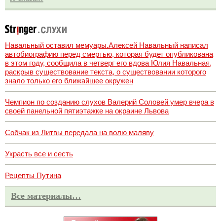
Навальный оставил мемуары.Алексей Навальный написал
автобиографию перед смертью, которая будет опубликована
в этом году, сообщила в четверг его вдова Юлия Навальная,
раскрыв существование текста, о существовании которого
знало только его ближайшее окружен
Чемпион по созданию слухов Валерий Соловей умер вчера в
своей панельной пятиэтажке на окраине Львова
Собчак из Литвы передала на волю маляву
Украсть все и сесть
Рецепты Путина
Все материалы…