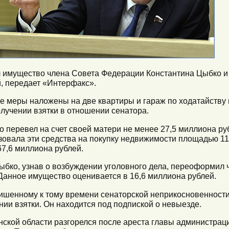
 имущество члена Совета Федерации Константина Цыбко и
, передает «Интерфакс».
е меры наложены на две квартиры и гараж по ходатайству
олучении взятки в отношении сенатора.
о перевел на счет своей матери не менее 27,5 миллиона ру
зовала эти средства на покупку недвижимости площадью 11
67,6 миллиона рублей.
Цыбко, узнав о возбуждении уголовного дела, переоформил 
 Данное имущество оценивается в 16,6 миллиона рублей.
лишенному к тому времени сенаторской неприкосновенност
ии взятки. Он находится под подпиской о невыезде.
ской области разгорелся после ареста главы администрац