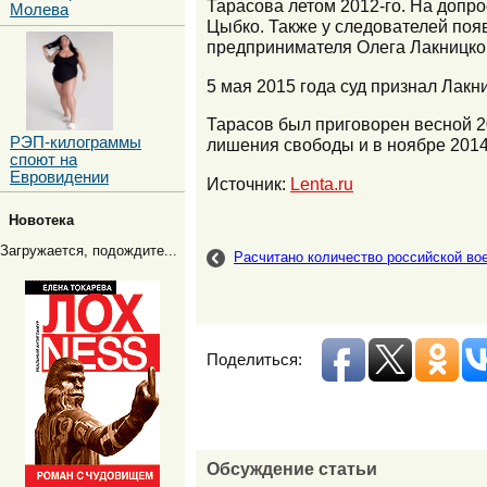
Тарасова летом 2012-го. На допро
Молева
Цыбко. Также у следователей поя
предпринимателя Олега Лакницког
5 мая 2015 года суд признал Лакн
Тарасов был приговорен весной 2
РЭП-килограммы
лишения свободы и в ноябре 2014
споют на
Евровидении
Источник:
Lenta.ru
Новотека
Загружается, подождите...
Расчитано количество российской вое
Поделиться:
Обсуждение статьи