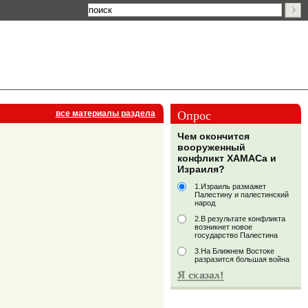
Опрос
все материалы раздела
Чем окончится
вооруженный
конфликт ХАМАСа и
Израиля?
1.Израиль размажет
Палестину и палестинский
народ
2.В результате конфликта
возникнет новое
государство Палестина
3.На Ближнем Востоке
разразится большая война