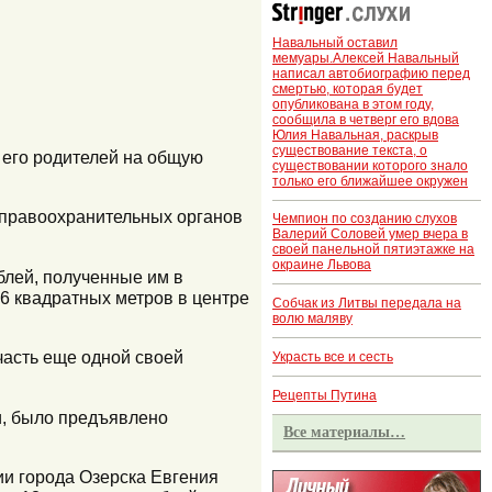
Навальный оставил
мемуары.Алексей Навальный
написал автобиографию перед
смертью, которая будет
опубликована в этом году,
сообщила в четверг его вдова
Юлия Навальная, раскрыв
существование текста, о
 его родителей на общую
существовании которого знало
только его ближайшее окружен
 правоохранительных органов
Чемпион по созданию слухов
Валерий Соловей умер вчера в
своей панельной пятиэтажке на
окраине Львова
блей, полученные им в
6 квадратных метров в центре
Собчак из Литвы передала на
волю маляву
часть еще одной своей
Украсть все и сесть
Рецепты Путина
и, было предъявлено
Все материалы…
ии города Озерска Евгения