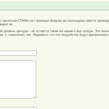
 с засильем СПАМа на страницах форума мы вынуждены ввести премоде
верит их.
вый уровень цензуры - он остается таким же каким и был всегда. Это зн
ми, к сожалению, нет. Надеемся, что эти неудобства будут временными 