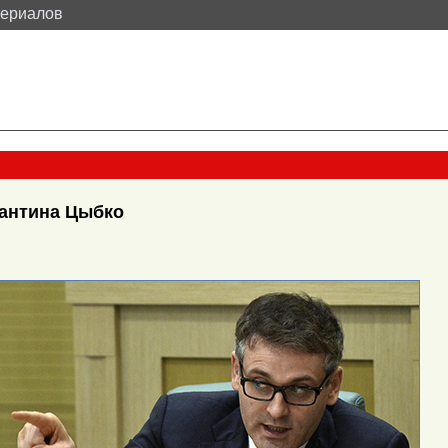
териалов
тантина Цыбко