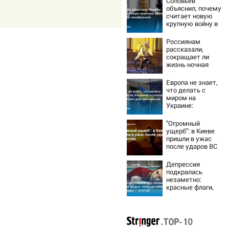
Соловьёв
объяснил, почему
считает новую
крупную войну в
Европе
неизбежной
Россиянам
рассказали,
сокращает ли
жизнь ночная
работа
Европа не знает,
что делать с
миром на
Украине:
остановка боев
грозит для нее
"Огромный
хаосом
ущерб": в Киеве
пришли в ужас
после ударов ВС
России
Депрессия
подкралась
незаметно:
красные флаги,
помощь себе и
что происходит с
мозгом