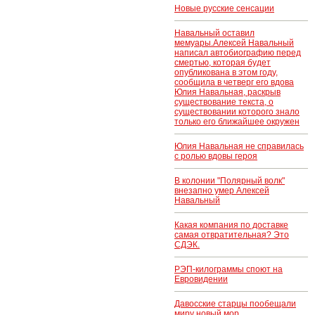
Новые русские сенсации
Навальный оставил
мемуары.Алексей Навальный
написал автобиографию перед
смертью, которая будет
опубликована в этом году,
сообщила в четверг его вдова
Юлия Навальная, раскрыв
существование текста, о
существовании которого знало
только его ближайшее окружен
Юлия Навальная не справилась
с ролью вдовы героя
В колонии "Полярный волк"
внезапно умер Алексей
Навальный
Какая компания по доставке
самая отвратительная? Это
СДЭК.
РЭП-килограммы споют на
Евровидении
Давосские старцы пообещали
миру новый мор