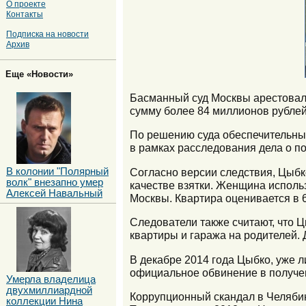
О проекте
Контакты
Подписка на новости
Архив
Еще «Новости»
Басманный суд Москвы арестовал
сумму более 84 миллионов рублей
По решению суда обеспечительны
в рамках расследования дела о п
В колонии "Полярный
Согласно версии следствия, Цыбк
волк" внезапно умер
качестве взятки. Женщина исполь
Алексей Навальный
Москвы. Квартира оценивается в 
Следователи также считают, что 
квартиры и гаража на родителей.
В декабре 2014 года Цыбко, уже 
официальное обвинение в получен
Умерла владелица
двухмиллиардной
Коррупционный скандал в Челябин
коллекции Нина