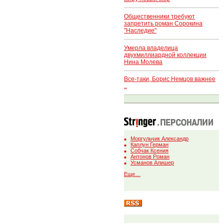
Общественники требуют
запретить роман Сорокина
"Наследие"
Умерла владелица
двухмиллиардной коллекции
Нина Молева
Все-таки, Борис Немцов важнее
..
Моргульчик Александр
Каплун Герман
Собчак Ксения
Антонов Роман
Усманов Алишер
Еще…