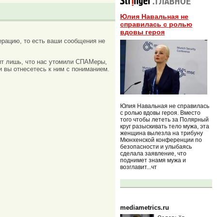
Юлия Навальная не
справилась с ролью
вдовы героя
рацию, то есть ваши сообщения не
ачит лишь, что нас утомили СПАМеры,
и вы отнесетесь к ним с пониманием.
Юлия Навальная не справилась
с ролью вдовы героя. Вместо
того чтобы лететь за Полярный
круг разыскивать тело мужа, эта
женщина вылезла на трибуну
Мюнхенской конференции по
безопасности и улыбаясь
сделала заявление, что
поднимет знамя мужа и
возглавит...чт
mediametrics.ru