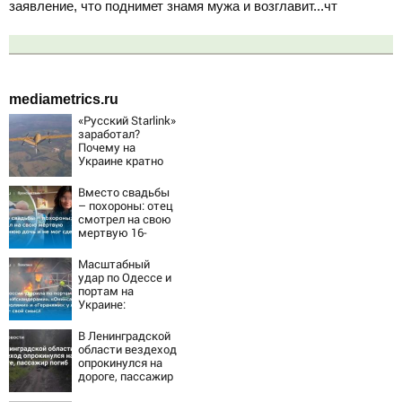
заявление, что поднимет знамя мужа и возглавит...чт
mediametrics.ru
«Русский Starlink»
заработал?
Почему на
Украине кратно
увеличилась
точность
Вместо свадьбы
попаданий по
– похороны: отец
объектам ВСУ
смотрел на свою
мертвую 16-
летнюю дочь и не
мог сдержать
Масштабный
слезы
удар по Одессе и
портам на
Украине:
Последние
новости,
В Ленинградской
подробности об
области вездеход
ударах России 9
опрокинулся на
августа 2026 года
дороге, пассажир
погиб