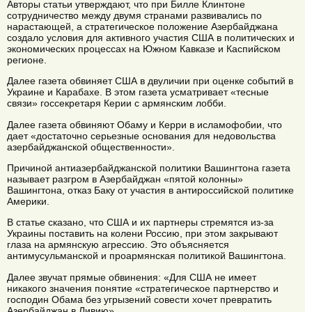
Авторы статьи утверждают, что при Билле Клинтоне
сотрудничество между двумя странами развивались по
нарастающей, а стратегическое положение Азербайджана
создало условия для активного участия США в политических и
экономических процессах на Южном Кавказе и Каспийском
регионе.
Далее газета обвиняет США в двуличии при оценке событий в
Украине и Карабахе. В этом газета усматривает «тесные
связи» госсекретаря Керии с армянским лобби.
Далее газета обвиняют Обаму и Керри в исламофобии, что
дает «достаточно серьезные основания для недовольства
азербайджанской общественности».
Причиной антиазербайджанской политики Вашингтона газета
называет разгром в Азербайджан «пятой колонны»
Вашингтона, отказ Баку от участия в антироссийской политике
Америки.
В статье сказано, что США и их партнеры стремятся из-за
Украины поставить на колени Россию, при этом закрывают
глаза на армянскую агрессию. Это объясняется
антимусульманской и проармянская политикой Вашингтона.
Далее звучат прямые обвинения: «Для США не имеет
никакого значения понятие «стратегическое партнерство и
господин Обама без угрызений совести хочет превратить
Азербайджан в Ливию».