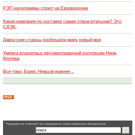
РЭП-килограммы споют на Евровидении
Какая компания по доставке самая отвратительная? Это
СДЭК.
Давосские старцы пообещали миру новый мор
Умерла владелица двухмиллиардной коллекции Нина
Молева
Все-таки, Борис Немцов важнее ..
Pедакция не отвечает за содержание заимствованных материалов