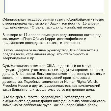
Официальная государственная газета «Азербайджан» гневно
отреагировала на статью в «Вашингтон пост» от 15 апреля
под заголовком: «Страна, гасящая олимпийский огонь».
В номере за 17 апреля помещена редакционная статья под
заглавием: «Пара Обама-Керри: исламофобские и
прармянские последствия «исключительности».
В этом материале высшее руководство США обвиняется в
предвзятости, стремлении нарушить стабильность в
Азербайджане и пр.
Суть материала в том, что США не должны и не могут
осуждать других, указывать как жить другим странам и что им
делать. В частности, Баку воспринимает постоянную критику и
заявления относительно нарушений прав человека и
демократии. Подобные заявления от Human Rights Watch,
Freedom House и других, расцениваются, как политический
заказ Вашингтона и вмешательство во внутренние дела.
В то же время, газета «Азербайджан» утверждает, что
американская администрация никогда не была зависима столь
зависима от лоббистких групп, как при паре Обама-Керри.