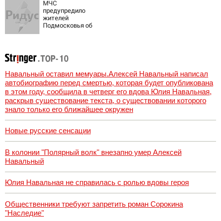
МЧС
предупредило
жителей
Подмосковья об
угрозе атаки
дронов
Навальный оставил мемуары.Алексей Навальный написал
автобиографию перед смертью, которая будет опубликована
в этом году, сообщила в четверг его вдова Юлия Навальная,
раскрыв существование текста, о существовании которого
знало только его ближайшее окружен
Новые русские сенсации
В колонии "Полярный волк" внезапно умер Алексей
Навальный
Юлия Навальная не справилась с ролью вдовы героя
Общественники требуют запретить роман Сорокина
"Наследие"