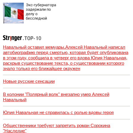
дронов
Экс-губернатора
задержали по
делу о
бесследной
пропаже 43
студентов
Навальный оставил мемуары.Алексей Навальный написал
автобиографию перед смертью, которая будет опубликована
в этом году, сообщила в четверг его вдова Юлия Навальная,
раскрыв существование текста, о существовании которого
знало только его ближайшее окружен
Новые русские сенсации
В колонии "Полярный волк" внезапно умер Алексей
Навальный
Юлия Навальная не справилась с ролью вдовы героя
Общественники требуют запретить роман Сорокина
"Наследие"