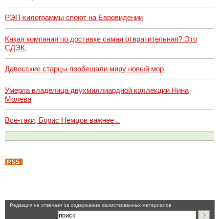
РЭП-килограммы споют на Евровидении
Какая компания по доставке самая отвратительная? Это
СДЭК.
Давосские старцы пообещали миру новый мор
Умерла владелица двухмиллиардной коллекции Нина
Молева
Все-таки, Борис Немцов важнее ..
Pедакция не отвечает за содержание заимствованных материалов