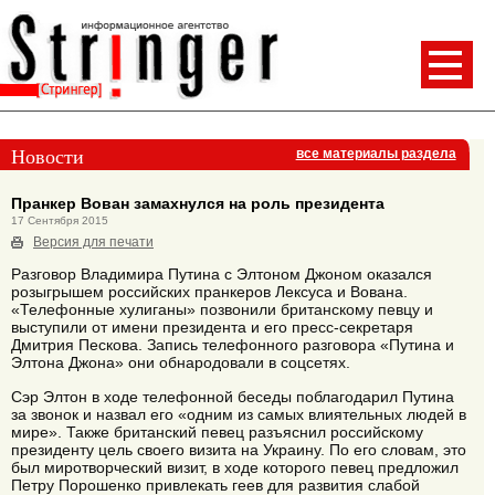
Новости
все материалы раздела
Пранкер Вован замахнулся на роль президента
17 Сентября 2015
Версия для печати
Разговор Владимира Путина с Элтоном Джоном оказался
розыгрышем российских пранкеров Лексуса и Вована.
«Телефонные хулиганы» позвонили британскому певцу и
выступили от имени президента и его пресс-секретаря
Дмитрия Пескова. Запись телефонного разговора «Путина и
Элтона Джона» они обнародовали в соцсетях.
Сэр Элтон в ходе телефонной беседы поблагодарил Путина
за звонок и назвал его «одним из самых влиятельных людей в
мире». Также британский певец разъяснил российскому
президенту цель своего визита на Украину. По его словам, это
был миротворческий визит, в ходе которого певец предложил
Петру Порошенко привлекать геев для развития слабой