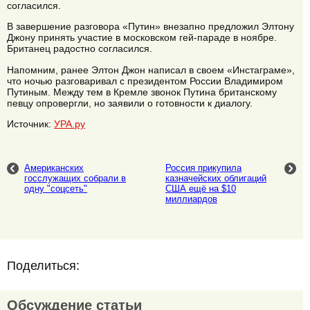
согласился.
В завершение разговора «Путин» внезапно предложил Элтону
Джону принять участие в московском гей-параде в ноябре.
Британец радостно согласился.
Напомним, ранее Элтон Джон написал в своем «Инстаграме»,
что ночью разговаривал с президентом России Владимиром
Путиным. Между тем в Кремле звонок Путина британскому
певцу опровергли, но заявили о готовности к диалогу.
Источник:
УРА.ру
Американских
Россия прикупила
госслужащих собрали в
казначейских облигаций
одну "соцсеть"
США ещё на $10
миллиардов
Поделиться:
Обсуждение статьи