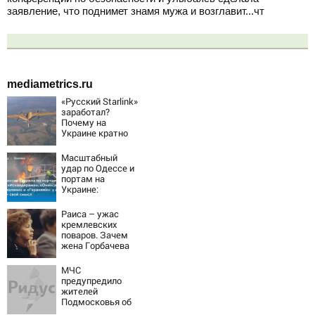
заявление, что поднимет знамя мужа и возглавит...чт
mediametrics.ru
«Русский Starlink»
заработал?
Почему на
Украине кратно
увеличилась
точность
Масштабный
попаданий по
удар по Одессе и
объектам ВСУ
портам на
Украине:
Последние
новости,
Раиса – ужас
подробности об
кремлевских
ударах России 9
поваров. Зачем
августа 2026 года
жена Горбачева
требовала пять
видов каши
МЧС
каждое утро?
предупредило
жителей
Подмосковья об
угрозе атаки