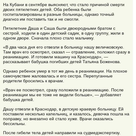
На Кубани в сентябре выясняют, что стало причиной смерти
двоих пятилетних детей. Оба ребенка были
госпитализированы в разные больницы, однако точный
диагноз им поставить так и не смогли.
Пятилетние Даша и Саша были двоюродными братом с
сестрой, ходили в один детский садик, в одну группу, жили в
одном дворе. Сначала плохо стало мальчику.
«В два часа дня его отвезли в больницу нашу величковскую.
Там врач его осмотрел, сказал — отравление, положил сразу в
реанимацию. И готовили машину на Краснодар», —
рассказывает бабушка погибших детей Татьяна Боженова.
Однако ребенок умер в тот же день в реанимации. На плохое
самочувствие жаловалась и его сестра. Перепуганные
родители бросились к врачам.
«Врач ее посмотрел, сразу положили в реанимацию. После
реанимации мы ее тоже не видели больше», — добавляет
бабушка детей.
Дашу отвезли в Краснодар, в детскую краевую больницу. Ей
поставили несколько капельниц, и казалось, девочка пошла на
поправку, но внезапно ей стало хуже. Врачи оказались
бессильны.
После гибели тела детей направили на судмедэкспертизу.