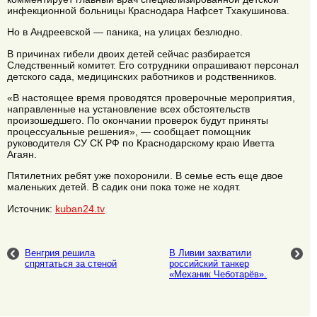
инфекционной больницы Краснодара Нафсет Тхакушинова.
Но в Андреевской — паника, на улицах безлюдно.
В причинах гибели двоих детей сейчас разбирается
Следственный комитет. Его сотрудники опрашивают персонал
детского сада, медицинских работников и родственников.
«В настоящее время проводятся проверочные мероприятия,
направленные на установление всех обстоятельств
произошедшего. По окончании проверок будут приняты
процессуальные решения», — сообщает помощник
руководителя СУ СК РФ по Краснодарскому краю Иветта
Агаян.
Пятилетних ребят уже похоронили. В семье есть еще двое
маленьких детей. В садик они пока тоже не ходят.
Источник:
kuban24.tv
Венгрия решила
В Ливии захватили
спрятаться за стеной
российский танкер
«Механик Чеботарёв».