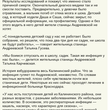
Результаты исследований и покажут, что именно стало
причиной смерти. Окончательный диагноз медики так и не
смогли поставить. Предварительно, у девочки было
отравление, а мальчик погиб от отека мозга и шока. Детский
сад, в который ходили Даша и Саша, сейчас закрыт, по
официальной информации, на профилактику. Однако и без
этого водить в него детей жители станицы Андреевской не
хотят.
«С понедельника детский сад у нас не работает. Было
собрание, но решили, что пока два-три дня ни садик, ни школа
не будут работать», — говорит жительница станицы
Андреевской Татьяна Гусева.
«Мы боимся отпускать их в школу, садик. Такая же инфекция у
нас была», — делится жительница станицы Андреевской
Татьяна Карчевская.
История взбудоражила весь Калининский район. Что за
инфекция гуляет по Андреевской, неизвестно. По словам
местных жителей, плохо себя чувствовали почти все
станичные дети. Некоторые из них сейчас проходят лечение в
инфекционной больнице Краснодара.
«У нас есть поступления детей из Калининского района, они
разных возрастов, с разными заболеваниями. Их небольшое
количество. В основном, это респираторные инфекции —
кашель, насморк, что характерно для сезона», —
комментирует главный врач специализированной детской