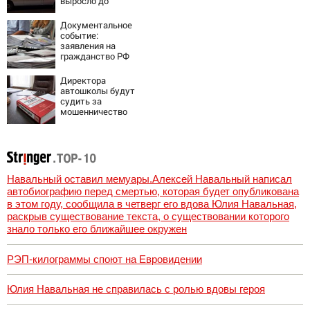
выросло до
шести
Документальное
событие:
заявления на
гражданство РФ
подали уже более
60 тыс. жителей
Директора
ПМР
автошколы будут
судить за
мошенничество
Навальный оставил мемуары.Алексей Навальный написал
автобиографию перед смертью, которая будет опубликована
в этом году, сообщила в четверг его вдова Юлия Навальная,
раскрыв существование текста, о существовании которого
знало только его ближайшее окружен
РЭП-килограммы споют на Евровидении
Юлия Навальная не справилась с ролью вдовы героя