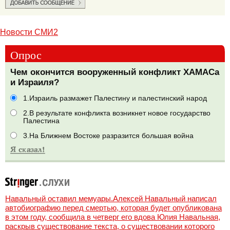
Новости СМИ2
Опрос
Чем окончится вооруженный конфликт ХАМАСа
и Израиля?
1.Израиль размажет Палестину и палестинский народ
2.В результате конфликта возникнет новое государство
Палестина
3.На Ближнем Востоке разразится большая война
Навальный оставил мемуары.Алексей Навальный написал
автобиографию перед смертью, которая будет опубликована
в этом году, сообщила в четверг его вдова Юлия Навальная,
раскрыв существование текста, о существовании которого