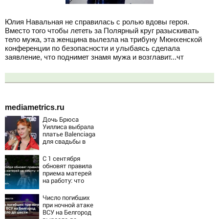
Юлия Навальная не справилась с ролью вдовы героя.
Вместо того чтобы лететь за Полярный круг разыскивать
тело мужа, эта женщина вылезла на трибуну Мюнхенской
конференции по безопасности и улыбаясь сделала
заявление, что поднимет знамя мужа и возглавит...чт
mediametrics.ru
Дочь Брюса
Уиллиса выбрала
платье Balenciaga
для свадьбы в
Сан-Вэлли
С 1 сентября
обновят правила
приема матерей
на работу: что
изменится
Число погибших
при ночной атаке
ВСУ на Белгород