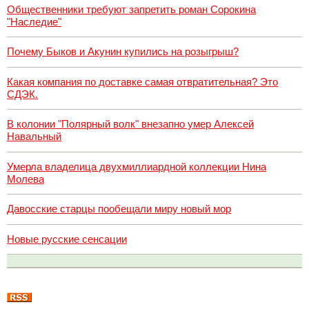
Общественники требуют запретить роман Сорокина
"Наследие"
Почему Быков и Акунин купились на розыгрыш?
Какая компания по доставке самая отвратительная? Это
СДЭК.
В колонии "Полярный волк" внезапно умер Алексей
Навальный
Умерла владелица двухмиллиардной коллекции Нина
Молева
Давосские старцы пообещали миру новый мор
Новые русские сенсации