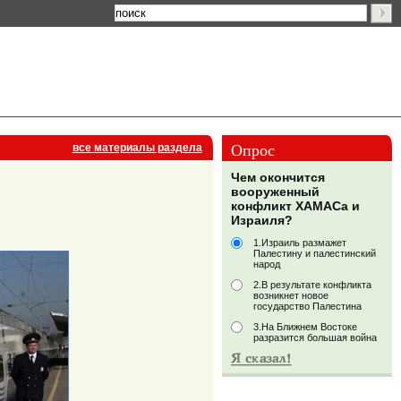
Опрос
все материалы раздела
Чем окончится
вооруженный
конфликт ХАМАСа и
Израиля?
1.Израиль размажет
Палестину и палестинский
народ
2.В результате конфликта
возникнет новое
государство Палестина
3.На Ближнем Востоке
разразится большая война