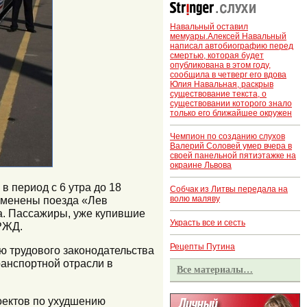
Навальный оставил
мемуары.Алексей Навальный
написал автобиографию перед
смертью, которая будет
опубликована в этом году,
сообщила в четверг его вдова
Юлия Навальная, раскрыв
существование текста, о
существовании которого знало
только его ближайшее окружен
Чемпион по созданию слухов
Валерий Соловей умер вчера в
своей панельной пятиэтажке на
окраине Львова
в период с 6 утра до 18
Собчак из Литвы передала на
тменены поезда «Лев
волю маляву
а. Пассажиры, уже купившие
Украсть все и сесть
 РЖД.
Рецепты Путина
ю трудового законодательства
ранспортной отрасли в
Все материалы…
оектов по ухудшению