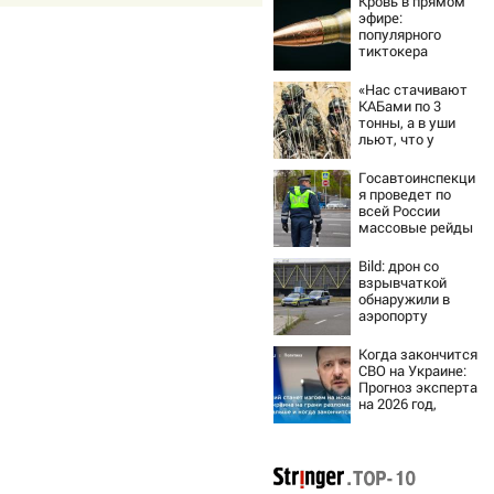
Кровь в прямом
эфире:
популярного
тиктокера
застрелили у
ресторана
«Нас стачивают
КАБами по 3
тонны, а в уши
льют, что у
русских «нет
резервов»
Госавтоинспекци
я проведет по
всей России
массовые рейды
с 10 августа
Bild: дрон со
взрывчаткой
обнаружили в
аэропорту
Лейпцига
Когда закончится
СВО на Украине:
Прогноз эксперта
на 2026 год,
последние
новости о боевых
действиях