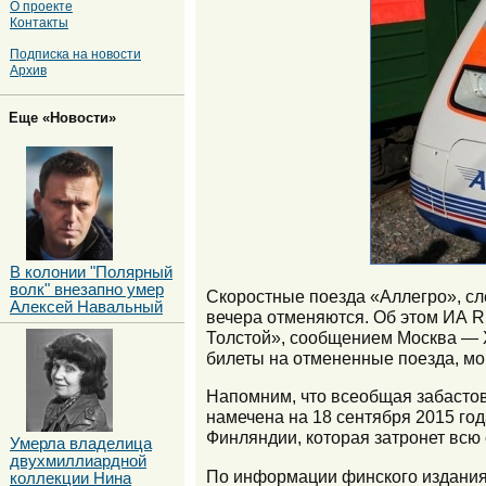
О проекте
Контакты
Подписка на новости
Архив
Еще «Новости»
В колонии "Полярный
волк" внезапно умер
Скоростные поезда «Аллегро», сле
Алексей Навальный
вечера отменяются. Об этом ИА 
Толстой», сообщением Москва — Х
билеты на отмененные поезда, мо
Напомним, что всеобщая забастов
намечена на 18 сентября 2015 го
Финляндии, которая затронет всю 
Умерла владелица
двухмиллиардной
По информации финского издания 
коллекции Нина