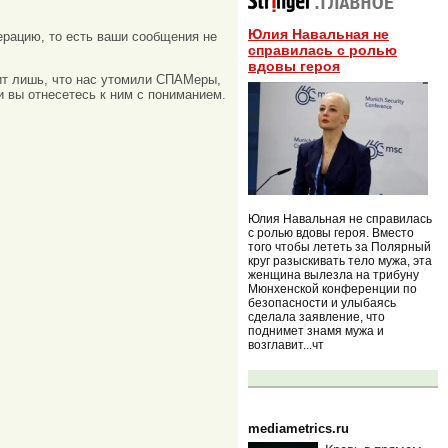
Юлия Навальная не
рацию, то есть ваши сообщения не
справилась с ролью
вдовы героя
ачит лишь, что нас утомили СПАМеры,
и вы отнесетесь к ним с пониманием.
Юлия Навальная не справилась
с ролью вдовы героя. Вместо
того чтобы лететь за Полярный
круг разыскивать тело мужа, эта
женщина вылезла на трибуну
Мюнхенской конференции по
безопасности и улыбаясь
сделала заявление, что
поднимет знамя мужа и
возглавит...чт
mediametrics.ru