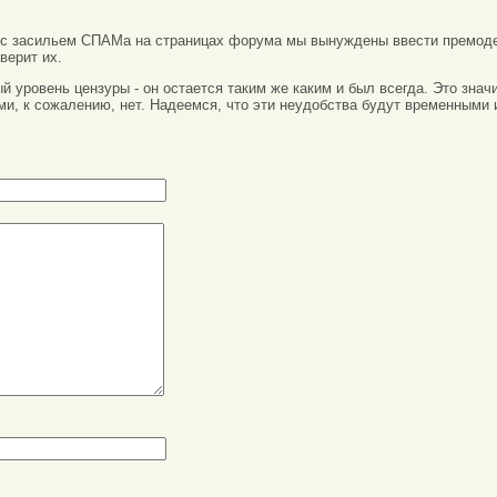
 с засильем СПАМа на страницах форума мы вынуждены ввести премоде
верит их.
вый уровень цензуры - он остается таким же каким и был всегда. Это зн
ми, к сожалению, нет. Надеемся, что эти неудобства будут временными 