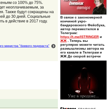
сеньям со 100% до 75%.
дет неоплачиваемым, за
ия. Также будут сокращены на
ней до 30 дней. Социальные
В связи с закономерной
ь в действие в 2017 году.
кончиной укро-
бандеровского Фейсбука,
автор переместился в
Телеграм:
https://t.me/ISTRINGER
и
ЖЖ
. Теперь вы
регулярно можете читать
го министра "боевого педераста"
размышлизмы автора на
его канале в Телеграм и
ЖЖ До скорой встречи