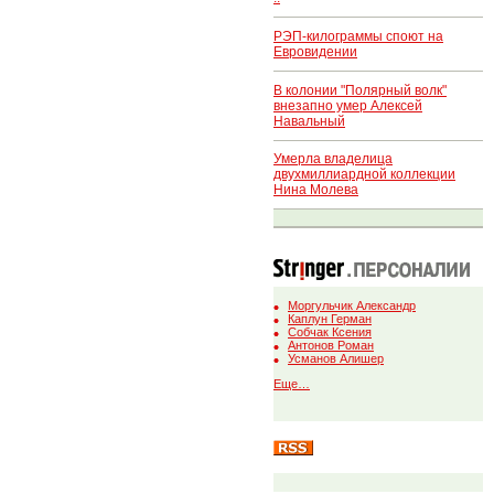
РЭП-килограммы споют на
Евровидении
В колонии "Полярный волк"
внезапно умер Алексей
Навальный
Умерла владелица
двухмиллиардной коллекции
Нина Молева
Моргульчик Александр
Каплун Герман
Собчак Ксения
Антонов Роман
Усманов Алишер
Еще…