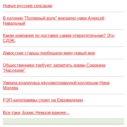
Новые русские сенсации
В колонии "Полярный волк" внезапно умер Алексей
Навальный
Какая компания по доставке самая отвратительная? Это
СДЭК.
Давосские старцы пообещали миру новый мор
Общественники требуют запретить роман Сорокина
"Наследие"
Умерла владелица двухмиллиардной коллекции Нина
Молева
РЭП-килограммы споют на Евровидении
Все-таки, Борис Немцов важнее ..