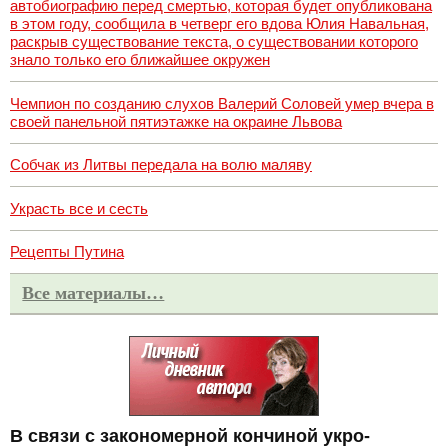
автобиографию перед смертью, которая будет опубликована
в этом году, сообщила в четверг его вдова Юлия Навальная,
раскрыв существование текста, о существовании которого
знало только его ближайшее окружен
Чемпион по созданию слухов Валерий Соловей умер вчера в
своей панельной пятиэтажке на окраине Львова
Собчак из Литвы передала на волю маляву
Украсть все и сесть
Рецепты Путина
Все материалы…
В связи с закономерной кончиной укро-