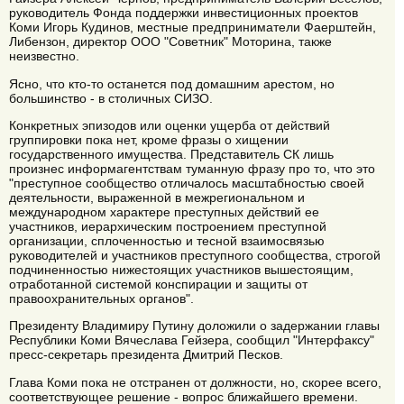
руководитель Фонда поддержки инвестиционных проектов
Коми Игорь Кудинов, местные предприниматели Фаерштейн,
Либензон, директор ООО "Советник" Моторина, также
неизвестно.
Ясно, что кто-то останется под домашним арестом, но
большинство - в столичных СИЗО.
Конкретных эпизодов или оценки ущерба от действий
группировки пока нет, кроме фразы о хищении
государственного имущества. Представитель СК лишь
произнес информагентствам туманную фразу про то, что это
"преступное сообщество отличалось масштабностью своей
деятельности, выраженной в межрегиональном и
международном характере преступных действий ее
участников, иерархическим построением преступной
организации, сплоченностью и тесной взаимосвязью
руководителей и участников преступного сообщества, строгой
подчиненностью нижестоящих участников вышестоящим,
отработанной системой конспирации и защиты от
правоохранительных органов".
Президенту Владимиру Путину доложили о задержании главы
Республики Коми Вячеслава Гейзера, сообщил "Интерфаксу"
пресс-секретарь президента Дмитрий Песков.
Глава Коми пока не отстранен от должности, но, скорее всего,
соответствующее решение - вопрос ближайшего времени.