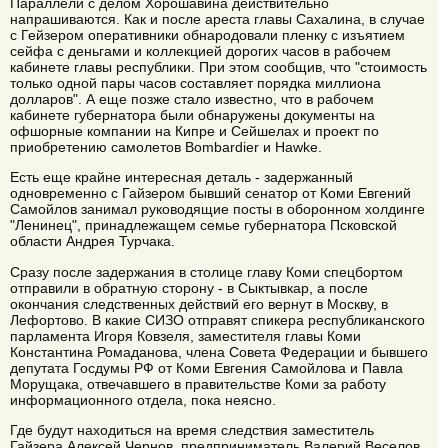
Параллели с делом Хорошавина действительно
напрашиваются. Как и после ареста главы Сахалина, в случае
с Гейзером оперативники обнародовали пленку с изъятием
сейфа с деньгами и коллекцией дорогих часов в рабочем
кабинете главы республики. При этом сообщив, что "стоимость
только одной пары часов составляет порядка миллиона
долларов". А еще позже стало известно, что в рабочем
кабинете губернатора были обнаружены документы на
офшорные компании на Кипре и Сейшелах и проект по
приобретению самолетов Bombardier и Hawke.
Есть еще крайне интересная деталь - задержанный
одновременно с Гайзером бывший сенатор от Коми Евгений
Самойлов занимал руководящие посты в оборонном холдинге
"Ленинец", принадлежащем семье губернатора Псковской
области Андрея Турчака.
Сразу после задержания в столице главу Коми спецбортом
отправили в обратную сторону - в Сыктывкар, а после
окончания следственных действий его вернут в Москву, в
Лефортово. В какие СИЗО отправят спикера республиканского
парламента Игоря Ковзеля, заместителя главы Коми
Константина Ромаданова, члена Совета Федерации и бывшего
депутата Госдумы РФ от Коми Евгения Самойлова и Павла
Морущака, отвечавшего в правительстве Коми за работу
информационного отдела, пока неясно.
Где будут находиться на время следствия заместитель
Гайзера Алексей Чернов, предприниматель Валерий Веселов,