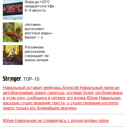
Жара до +32°C
ожидается в Уфе
8–9 августа
«Активно
вытесняют
местные виды»:
биолог — о
распространении
испанских
Россиянам
слизней и
рассказали,
эффективных
сокращает ли
способах борьбы
жизнь ночная
с ними
работа
Навальный оставил мемуары.Алексей Навальный написал
автобиографию перед смертью, которая будет опубликована
в этом году, сообщила в четверг его вдова Юлия Навальная,
раскрыв существование текста, о существовании которого
знало только его ближайшее окружен
Юлия Навальная не справилась с ролью вдовы героя