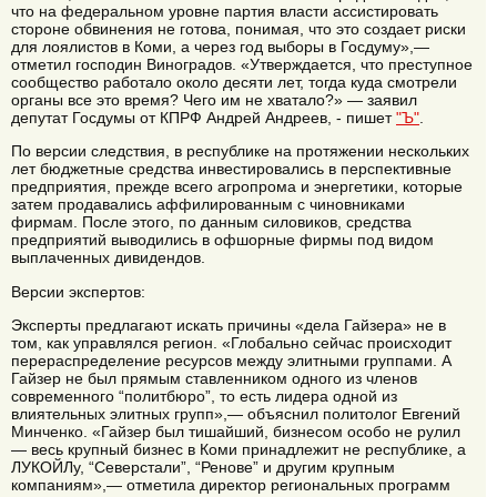
что на федеральном уровне партия власти ассистировать
стороне обвинения не готова, понимая, что это создает риски
для лоялистов в Коми, а через год выборы в Госдуму»,—
отметил господин Виноградов. «Утверждается, что преступное
сообщество работало около десяти лет, тогда куда смотрели
органы все это время? Чего им не хватало?» — заявил
депутат Госдумы от КПРФ Андрей Андреев, - пишет
"Ъ"
.
По версии следствия, в республике на протяжении нескольких
лет бюджетные средства инвестировались в перспективные
предприятия, прежде всего агропрома и энергетики, которые
затем продавались аффилированным с чиновниками
фирмам. После этого, по данным силовиков, средства
предприятий выводились в офшорные фирмы под видом
выплаченных дивидендов.
Версии экспертов:
Эксперты предлагают искать причины «дела Гайзера» не в
том, как управлялся регион. «Глобально сейчас происходит
перераспределение ресурсов между элитными группами. А
Гайзер не был прямым ставленником одного из членов
современного “политбюро”, то есть лидера одной из
влиятельных элитных групп»,— объяснил политолог Евгений
Минченко. «Гайзер был тишайший, бизнесом особо не рулил
— весь крупный бизнес в Коми принадлежит не республике, а
ЛУКОЙЛу, “Северстали”, “Ренове” и другим крупным
компаниям»,— отметила директор региональных программ