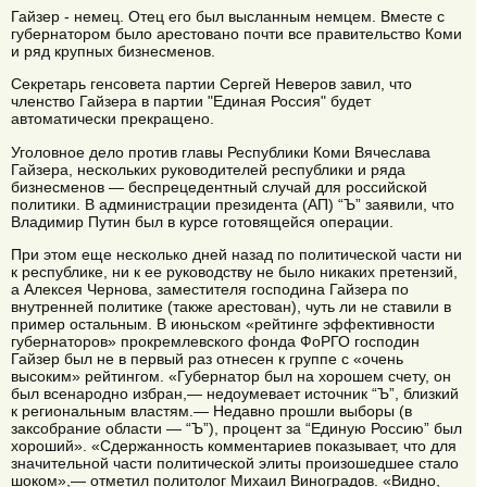
Гайзер - немец. Отец его был высланным немцем. Вместе с
губернатором было арестовано почти все правительство Коми
и ряд крупных бизнесменов.
Секретарь генсовета партии Сергей Неверов завил, что
членство Гайзера в партии "Единая Россия" будет
автоматически прекращено.
Уголовное дело против главы Республики Коми Вячеслава
Гайзера, нескольких руководителей республики и ряда
бизнесменов — беспрецедентный случай для российской
политики. В администрации президента (АП) “Ъ” заявили, что
Владимир Путин был в курсе готовящейся операции.
При этом еще несколько дней назад по политической части ни
к республике, ни к ее руководству не было никаких претензий,
а Алексея Чернова, заместителя господина Гайзера по
внутренней политике (также арестован), чуть ли не ставили в
пример остальным. В июньском «рейтинге эффективности
губернаторов» прокремлевского фонда ФоРГО господин
Гайзер был не в первый раз отнесен к группе с «очень
высоким» рейтингом. «Губернатор был на хорошем счету, он
был всенародно избран,— недоумевает источник “Ъ”, близкий
к региональным властям.— Недавно прошли выборы (в
заксобрание области — “Ъ”), процент за “Единую Россию” был
хороший». «Сдержанность комментариев показывает, что для
значительной части политической элиты произошедшее стало
шоком»,— отметил политолог Михаил Виноградов. «Видно,