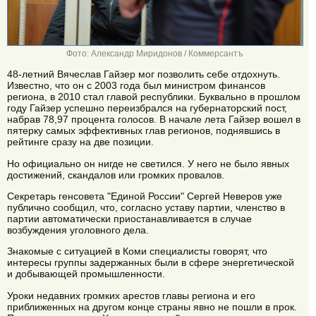
Фото: Александр Миридонов / Коммерсантъ
48-летний Вячеслав Гайзер мог позволить себе отдохнуть.
Известно, что он с 2003 года был министром финансов
региона, в 2010 стал главой республики. Буквально в прошлом
году Гайзер успешно переизбрался на губернаторский пост,
набрав 78,97 процента голосов. В начале лета Гайзер вошел в
пятерку самых эффективных глав регионов, поднявшись в
рейтинге сразу на две позиции.
Но официально он нигде не светился. У него не было явных
достижений, скандалов или громких провалов.
Секретарь генсовета "Единой России" Сергей Неверов уже
публично сообщил, что, согласно уставу партии, членство в
партии автоматически приостанавливается в случае
возбуждения уголовного дела.
Знакомые с ситуацией в Коми специалисты говорят, что
интересы группы задержанных были в сфере энергетической
и добывающей промышленности.
Уроки недавних громких арестов главы региона и его
приближенных на другом конце страны явно не пошли в прок.