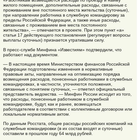
«Работникам возмещаются расходы по проезду и найму
жилого помещения, дополнительные расходы, связанные с
проживанием вне постоянного места жительства (суточные),
при направлении работника в служебную командировку за
пределы Российской Федерации, а также иные расходы,
связанные с проживанием вне места постоянного
жительства», — отмечается в проекте. При этом пункт «а»
статьи 17 действующего постановления (регулирует вопросы
выплаты суточных) признается утратившим силу.
В пресс-службе Минфина «Известиям» подтвердили, что
работают над документом.
— В настоящее время Министерством финансов Российской
Федерации подготовлены изменения в нормативные
правовые акты, направленные на оптимизацию порядка
возмещения расходов, понесенных работниками в служебных
командировках, в частности, уточняются положения,
связанные с понятием суточных, — отметил официальный
представитель ведомства. — Минфин России исходит из того,
что расходы, понесенные работником в служебной
командировке, будут, как и ранее, возмещаться
работодателем в соответствии с коллективным договором или
локальным нормативным актом.
По данным Росстата, общие расходы российских компаний на
служебные командировки (в их состав входят и суточные)
составили в прошлом году 64 млрд рублей.