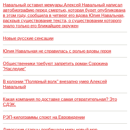
Навальный оставил мемуары.Алексей Навальный написал
автобиографию перед смертью, которая будет опубликована
в этом году, сообщила в четверг его вдова Юлия Навальная,
раскрыв существование текста, о существовании которого
знало только его ближайшее окружен
Новые русские сенсации
Юлия Навальная не справилась с ролью вдовы героя
Общественники требуют запретить роман Сорокина
"Наследие"
В колонии "Полярный волк" внезапно умер Алексей
Навальный
Какая компания по доставке самая отвратительная? Это
СДЭК.
РЭП-килограммы споют на Евровидении
Давосские старцы пообещали миру новый мор