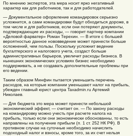
По мнению экспертов, эта мера носит ярко негативный
характер как для работников, так и для работодателей.
— Документальное оформление командировок серьезно
усложнится, а сами командировки будут обходиться дороже, в
том числе и для работников, если они потеряют документы,
подтверждающие их расходы, — говорит партнер компании
«Деловой фарватер» Роман Терехин. — В итоге с большей
вероятностью данное нововведение может принести больше
осложнений, чем пользы. Поскольку усложнит ведение
бухгалтерского и налогового учета, создаст больше
административных барьеров, увеличит расходы бизнеса. В
нынешних экономических условиях бизнес необходимо
поддерживать, а не создавать дополнительные проблемы при
его ведении.
Таким образом Минфин пытается уменьшить перечень
расходов, на которые компании уменьшают налог на прибыль,
убежден главный юрист центра Taxadmin.ru Артемий
Николаев.
— Для бюджета это мера может принести небольшой
экономический эффект, — считает он. — По закону расходы
на командировку можно учесть при расчете налога на
прибыль, только если они экономически обоснованны, то есть
направлены на получение прибыли (п. 1 ст. 252 НК РФ). В
противном случае на суточные необходимо начислить
подоходный налог и взносы, кроме того, за их счет нельзя