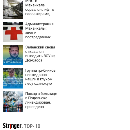
МЧС: в
Махачкале
сорвался лифт с
пассажирами,
пострадали
четыре человека
Администрация
Махачкалы:
жизни
пострадавших
при падении
лифта ничто не
Зеленский снова
угрожает
отказался
выводить ВСУ из
Донбасса
Группа грибников
неожиданно
нашли в глухом
лесу одинокую
испуганную
маленькую
Пожар в больнице
девочку с
в Подольске
игрушкой
ликвидирован,
проведена
эвакуация