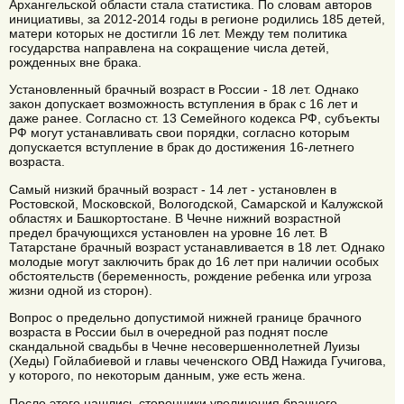
Архангельской области стала статистика. По словам авторов
инициативы, за 2012-2014 годы в регионе родились 185 детей,
матери которых не достигли 16 лет. Между тем политика
государства направлена на сокращение числа детей,
рожденных вне брака.
Установленный брачный возраст в России - 18 лет. Однако
закон допускает возможность вступления в брак с 16 лет и
даже ранее. Согласно ст. 13 Семейного кодекса РФ, субъекты
РФ могут устанавливать свои порядки, согласно которым
допускается вступление в брак до достижения 16-летнего
возраста.
Самый низкий брачный возраст - 14 лет - установлен в
Ростовской, Московской, Вологодской, Самарской и Калужской
областях и Башкортостане. В Чечне нижний возрастной
предел брачующихся установлен на уровне 16 лет. В
Татарстане брачный возраст устанавливается в 18 лет. Однако
молодые могут заключить брак до 16 лет при наличии особых
обстоятельств (беременность, рождение ребенка или угроза
жизни одной из сторон).
Вопрос о предельно допустимой нижней границе брачного
возраста в России был в очередной раз поднят после
скандальной свадьбы в Чечне несовершеннолетней Луизы
(Хеды) Гойлабиевой и главы чеченского ОВД Нажида Гучигова,
у которого, по некоторым данным, уже есть жена.
После этого нашлись сторонники увеличения брачного