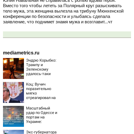
Юлия Навальная не справилась с ролью вдовы героя.
Вместо того чтобы лететь за Полярный круг разыскивать
тело мужа, эта женщина вылезла на трибуну Мюнхенской
конференции по безопасности и улыбаясь сделала
заявление, что поднимет знамя мужа и возглавит...чт
mediametrics.ru
Эндрю Корыбко:
Трампу и
Зеленскому
удалось-таки
вывести Путина
из себя – но
Коц: Вучич
хотелось бы
поразительно
большего
мягко
отреагировал на
вопрос об
убийстве русских
Масштабный
удар по Одессе и
портам на
Украине:
Последние
новости,
Экс-губернатора