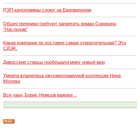
РЭП-килограммы споют на Евровидении
Общественники требуют запретить роман Сорокина
"Наследие"
Какая компания по доставке самая отвратительная? Это
СДЭК.
Давосские старцы пообещали миру новый мор
Умерла владелица двухмиллиардной коллекции Нина
Молева
Все-таки, Борис Немцов важнее ..