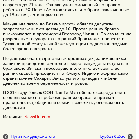
возраста до 21 года. Однако уполномоченный по правам
ребенка в РФ Павел Астахов заявил, что браки, заключенные
до 18-летия, - это нормально.
Минувшим летом во Владимирской области депутаты
запретили жениться детям до 16. Против ранних браков
высказывался и протоиерей Всеволод Чаплин. По его мнению,
разрешение государства на ранний брак может привести к
"узаконенной сексуальной эксплуатации подростков людьми
более зрелого возраста".
По данным благотворительных организаций, занимающихся
защитой прав детей, ежегодно в мире вынуждены вступать в
брак около 39 тысяч несовершеннолетних. Большинство
ранних свадеб приходится на Южную Индию и африканские
страны южнее Сахары. Зачастую это приводит к гибели
девочек во время беременности и родов.
В 2014 году Генсек ООН Пан Ги Мун обещал сосредоточить
свое внимание на проблеме ранних браков и призвал
правительства, общины и семьи "позволить девочкам быть
девочками".
Источник:
NewsRu.com
Путин как девушка: его
Курбан-бабах