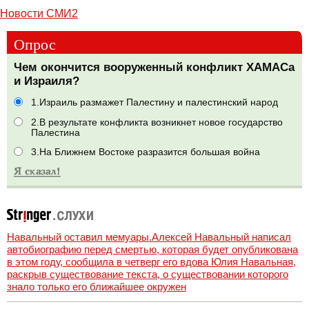
Новости СМИ2
Опрос
Чем окончится вооруженный конфликт ХАМАСа
и Израиля?
1.Израиль размажет Палестину и палестинский народ
2.В результате конфликта возникнет новое государство
Палестина
3.На Ближнем Востоке разразится большая война
Навальный оставил мемуары.Алексей Навальный написал
автобиографию перед смертью, которая будет опубликована
в этом году, сообщила в четверг его вдова Юлия Навальная,
раскрыв существование текста, о существовании которого
знало только его ближайшее окружен