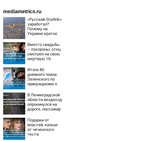
mediametrics.ru
«Русский Starlink»
заработал?
Почему на
Украине кратно
увеличилась
точность
Вместо свадьбы
попаданий по
– похороны: отец
объектам ВСУ
смотрел на свою
мертвую 16-
летнюю дочь и не
мог сдержать
Итоги 40-
слезы
дневного плана
Зеленского по
принуждению к
миру: как
ответила Россия,
В Ленинградской
полный разбор
области вездеход
провала операции
опрокинулся на
Украины от
дороге, пассажир
военкора Коца
погиб
Подарки от
властей, калым
от чеченского
тестя,
американские