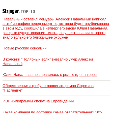
хатки: у
Пугачевой и
Орбакайте домов
и квартир
насчитали на 3
Навальный оставил мемуары.Алексей Навальный написал
млрд рублей
автобиографию перед смертью, которая будет опубликована
в этом году, сообщила в четверг его вдова Юлия Навальная,
раскрыв существование текста, о существовании которого
знало только его ближайшее окружен
Новые русские сенсации
В колонии "Полярный волк" внезапно умер Алексей
Навальный
Юлия Навальная не справилась с ролью вдовы героя
Общественники требуют запретить роман Сорокина
"Наследие"
РЭП-килограммы споют на Евровидении
Какая компания по доставке самая отвратительная? Это