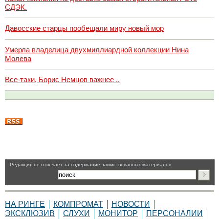
СДЭК.
Давосские старцы пообещали миру новый мор
Умерла владелица двухмиллиардной коллекции Нина
Молева
Все-таки, Борис Немцов важнее ..
Pедакция не отвечает за содержание заимствованных материалов
НА РИНГЕ
КОМПРОМАТ
НОВОСТИ
ЭКСКЛЮЗИВ
СЛУХИ
МОНИТОР
ПЕРСОНАЛИИ