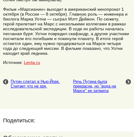
Фильм «Марсианин» выходит в американский кинопрокат 1
октября (в России — 8 октября). Главную роль — инженера и
биолога Марка Уотни — сыграл Мэтт Деймон. По сюжету,
герой прилетает на Марс с несколькими коллегами в рамках
исследовательской экспедиции. В ходе их работы началась
песчаная буря: Уотни повредил скафандр, а другие участники
посчитали его погибшим и покинули планету. В итоге герой
остается один, ему нужно продержаться на Марсе четыре
года до следующей миссии. В фильме показано, что Уотни
находит край ледника.
Источник:
Lenta.ru
Путин слетал в Нью-Йорк.
Речь Путина была
Считает что не зря.
прекрасна, но "вода на
Марсе" ее затмила
Поделиться: