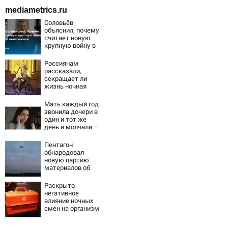
mediametrics.ru
Соловьёв
объяснил, почему
считает новую
крупную войну в
Европе
неизбежной
Россиянам
рассказали,
сокращает ли
жизнь ночная
работа
Мать каждый год
звонила дочери в
один и тот же
день и молчала —
причина
раскрылась
Пентагон
слишком поздно:
обнародовал
история одной
новую партию
семьи
материалов об
НЛО - Новости на
Вести.ru
Раскрыто
негативное
влияние ночных
смен на организм
человека