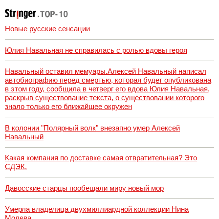
Новые русские сенсации
Юлия Навальная не справилась с ролью вдовы героя
Навальный оставил мемуары.Алексей Навальный написал
автобиографию перед смертью, которая будет опубликована
в этом году, сообщила в четверг его вдова Юлия Навальная,
раскрыв существование текста, о существовании которого
знало только его ближайшее окружен
В колонии "Полярный волк" внезапно умер Алексей
Навальный
Какая компания по доставке самая отвратительная? Это
СДЭК.
Давосские старцы пообещали миру новый мор
Умерла владелица двухмиллиардной коллекции Нина
Молева