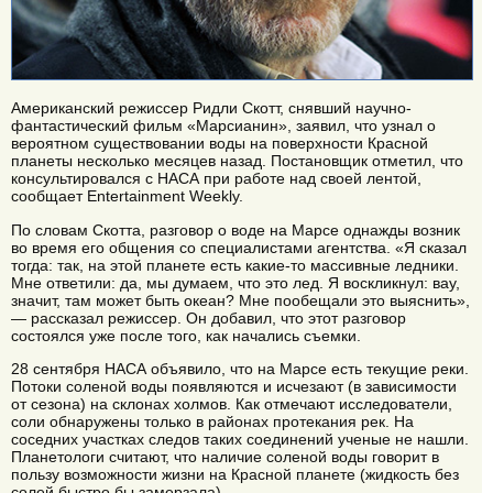
Американский режиссер Ридли Скотт, снявший научно-
фантастический фильм «Марсианин», заявил, что узнал о
вероятном существовании воды на поверхности Красной
планеты несколько месяцев назад. Постановщик отметил, что
консультировался с НАСА при работе над своей лентой,
сообщает Entertainment Weekly.
По словам Скотта, разговор о воде на Марсе однажды возник
во время его общения со специалистами агентства. «Я сказал
тогда: так, на этой планете есть какие-то массивные ледники.
Мне ответили: да, мы думаем, что это лед. Я воскликнул: вау,
значит, там может быть океан? Мне пообещали это выяснить»,
— рассказал режиссер. Он добавил, что этот разговор
состоялся уже после того, как начались съемки.
28 сентября НАСА объявило, что на Марсе есть текущие реки.
Потоки соленой воды появляются и исчезают (в зависимости
от сезона) на склонах холмов. Как отмечают исследователи,
соли обнаружены только в районах протекания рек. На
соседних участках следов таких соединений ученые не нашли.
Планетологи считают, что наличие соленой воды говорит в
пользу возможности жизни на Красной планете (жидкость без
солей быстро бы замерзала).