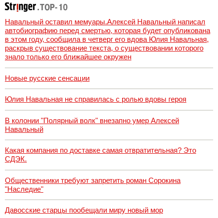
Навальный оставил мемуары.Алексей Навальный написал
автобиографию перед смертью, которая будет опубликована
в этом году, сообщила в четверг его вдова Юлия Навальная,
раскрыв существование текста, о существовании которого
знало только его ближайшее окружен
Новые русские сенсации
Юлия Навальная не справилась с ролью вдовы героя
В колонии "Полярный волк" внезапно умер Алексей
Навальный
Какая компания по доставке самая отвратительная? Это
СДЭК.
Общественники требуют запретить роман Сорокина
"Наследие"
Давосские старцы пообещали миру новый мор