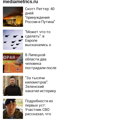
mediametrics.ru
Скотт Риттер: 40
дней
"принуждения
России и Путина"
резко приблизили
крах режима
"Может что-то
Зеленского
сделать": в
Европе
высказались о
нападении России
В Липецкой
области два
человека
пострадали после
падения БПЛА
"За тысячи
километров":
Зеленский
закатил истерику
Западу после
ночного удара
Подробности из
первых уст:
Участник СВО
рассказал, что
спасло его в
схватке с
медведем