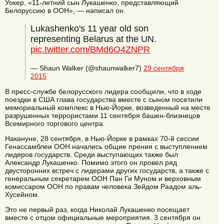
Уокер, «11-летний сын Лукашенко, представляющий
Белоруссию в ООН», — написал он.
Lukashenko's 11 year old son
representing Belarus at the UN.
pic.twitter.com/BMd6O4ZNPR
— Shaun Walker (@shaunwalker7)
29 сентября
2015
В пресс-службе белорусского лидера сообщили, что в ходе
поездки в США глава государства вместе с сыном посетили
мемориальный комплекс в Нью-Йорке, возведенный на месте
разрушенных террористами 11 сентября башен-близнецов
Всемирного торгового центра.
Накануне, 28 сентября, в Нью-Йорке в рамках 70-й сессии
Генассамблеи ООН начались общие прения с выступлением
лидеров государств. Среди выступающих также был
Александр Лукашенко. Помимо этого он провел ряд
двусторонних встреч с лидерами других государств, а также с
генеральным секретарем ООН Пан Ги Муном и верховным
комиссаром ООН по правам человека Зейдом Раадом аль-
Хусейном.
Это не первый раз, когда Николай Лукашенко посещает
вместе с отцом официальные мероприятия. 3 сентября он