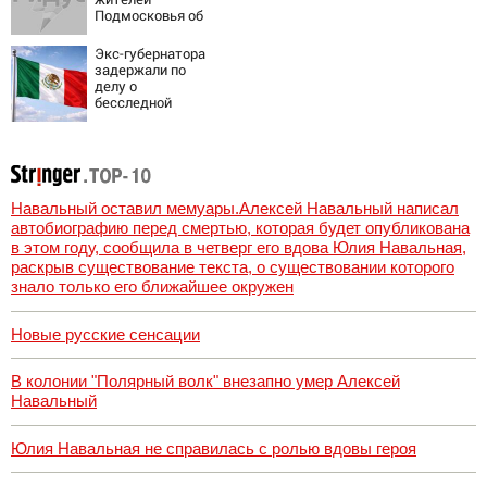
Подмосковья об
угрозе атаки
дронов
Экс-губернатора
задержали по
делу о
бесследной
пропаже 43
студентов
Навальный оставил мемуары.Алексей Навальный написал
автобиографию перед смертью, которая будет опубликована
в этом году, сообщила в четверг его вдова Юлия Навальная,
раскрыв существование текста, о существовании которого
знало только его ближайшее окружен
Новые русские сенсации
В колонии "Полярный волк" внезапно умер Алексей
Навальный
Юлия Навальная не справилась с ролью вдовы героя