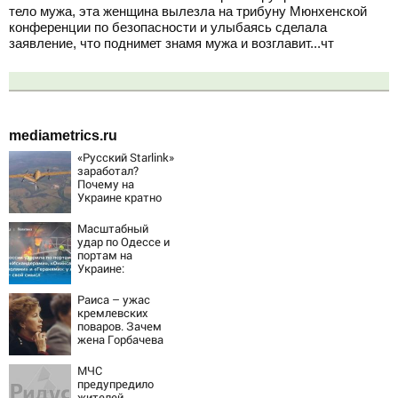
тело мужа, эта женщина вылезла на трибуну Мюнхенской
конференции по безопасности и улыбаясь сделала
заявление, что поднимет знамя мужа и возглавит...чт
mediametrics.ru
«Русский Starlink»
заработал?
Почему на
Украине кратно
увеличилась
точность
Масштабный
попаданий по
удар по Одессе и
объектам ВСУ
портам на
Украине:
Последние
новости,
Раиса – ужас
подробности об
кремлевских
ударах России 9
поваров. Зачем
августа 2026 года
жена Горбачева
требовала пять
видов каши
МЧС
каждое утро?
предупредило
жителей