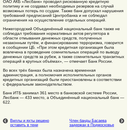
ОАО АКБ «Лесбанк» проводил рискованную кредитную
политику и не создавал необходимых резервов на случай
возможных потерь по ссудам. Также банк допускал нарушения
требований предписаний Центробанка и не соблюдал
ограничения на осуществление отдельных операций.
Нижегородский Объединённый национальный банк также не
соблюдал требования нормативных актов регулятора в
области отмывания денежных средств, полученных
незаконным путём, и финансированию терроризма, говорится
в сообщении ЦБ. «При этом кредитная организация была
вовлечена в проведение сомнительных операций по выводу
денежных средств за рубеж, а также сомнительных транзитных
операций в крупных объёмах», — отмечает Банк России.
Во всех трёх банках была назначена временная
администрация, а полномочия исполнительных органов
кредитных организаций были приостановлены в соответствии
с федеральным законодательством.
Банк ИТБ занимал 361 место в банковской системе России,
Лесбанк — 433 место, а Объединённый национальный банк —
622.
Виллы и яхты решено
Член банды Басаева
оставить в тени
задержан в Подмосковье