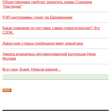
Общественники требуют запретить роман Сорокина
"Наследие"
РЭП-килограммы споют на Евровидении
Какая компания по доставке самая отвратительная? Это
СДЭК.
Давосские старцы пообещали миру новый мор
Умерла владелица двухмиллиардной коллекции Нина
Молева
Все-таки, Борис Немцов важнее ..