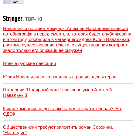
нападении России
Навальный оставил мемуары.Алексей Навальный написал
автобиографию перед смертью, которая будет опубликована
в этом году, сообщила в четверг его вдова Юлия Навальная,
раскрыв существование текста, о существовании которого
знало только его ближайшее окружен
Новые русские сенсации
Юлия Навальная не справилась с ролью вдовы героя
В колонии "Полярный волк" внезапно умер Алексей
Навальный
Какая компания по доставке самая отвратительная? Это
СДЭК.
Общественники требуют запретить роман Сорокина
"Наследие"