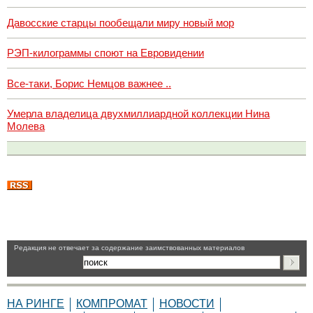
Давосские старцы пообещали миру новый мор
РЭП-килограммы споют на Евровидении
Все-таки, Борис Немцов важнее ..
Умерла владелица двухмиллиардной коллекции Нина
Молева
Pедакция не отвечает за содержание заимствованных материалов
НА РИНГЕ
КОМПРОМАТ
НОВОСТИ