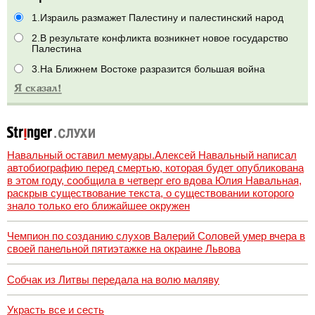
1.Израиль размажет Палестину и палестинский народ
2.В результате конфликта возникнет новое государство
Палестина
3.На Ближнем Востоке разразится большая война
Навальный оставил мемуары.Алексей Навальный написал
автобиографию перед смертью, которая будет опубликована
в этом году, сообщила в четверг его вдова Юлия Навальная,
раскрыв существование текста, о существовании которого
знало только его ближайшее окружен
Чемпион по созданию слухов Валерий Соловей умер вчера в
своей панельной пятиэтажке на окраине Львова
Собчак из Литвы передала на волю маляву
Украсть все и сесть