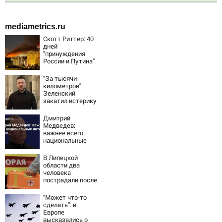
mediametrics.ru
Скотт Риттер: 40
дней
"принуждения
России и Путина"
резко приблизили
крах режима
"За тысячи
Зеленского
километров":
Зеленский
закатил истерику
Западу после
ночного удара
Дмитрий
Медведев:
важнее всего
национальные
интересы России
В Липецкой
области два
человека
пострадали после
падения БПЛА
"Может что-то
сделать": в
Европе
высказались о