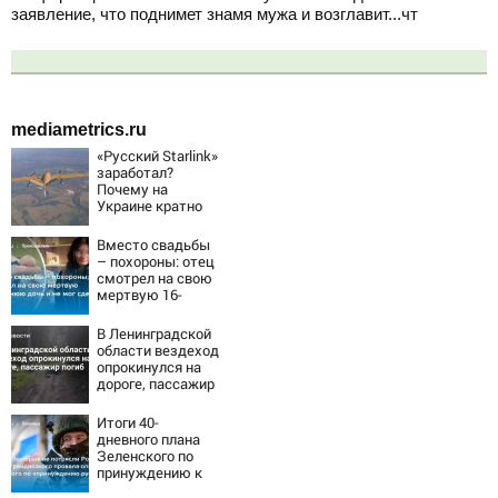
заявление, что поднимет знамя мужа и возглавит...чт
mediametrics.ru
«Русский Starlink»
заработал?
Почему на
Украине кратно
увеличилась
точность
Вместо свадьбы
попаданий по
– похороны: отец
объектам ВСУ
смотрел на свою
мертвую 16-
летнюю дочь и не
мог сдержать
В Ленинградской
слезы
области вездеход
опрокинулся на
дороге, пассажир
погиб
Итоги 40-
дневного плана
Зеленского по
принуждению к
миру: как