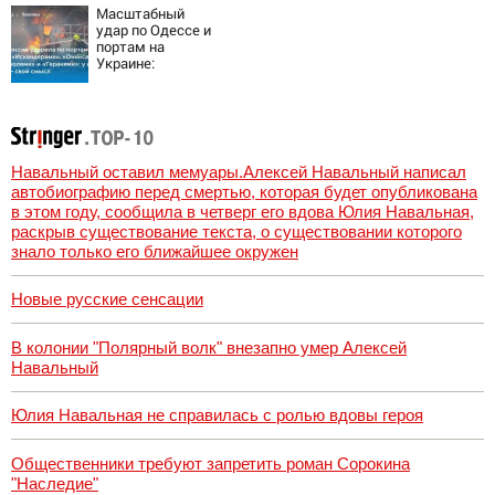
ответила Россия,
Масштабный
полный разбор
удар по Одессе и
провала операции
портам на
Украины от
Украине:
военкора Коца
Последние
новости,
подробности об
ударах России 9
августа 2026 года
Навальный оставил мемуары.Алексей Навальный написал
автобиографию перед смертью, которая будет опубликована
в этом году, сообщила в четверг его вдова Юлия Навальная,
раскрыв существование текста, о существовании которого
знало только его ближайшее окружен
Новые русские сенсации
В колонии "Полярный волк" внезапно умер Алексей
Навальный
Юлия Навальная не справилась с ролью вдовы героя
Общественники требуют запретить роман Сорокина
"Наследие"