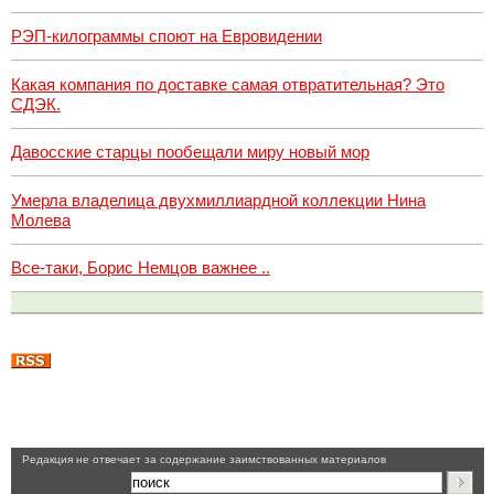
РЭП-килограммы споют на Евровидении
Какая компания по доставке самая отвратительная? Это
СДЭК.
Давосские старцы пообещали миру новый мор
Умерла владелица двухмиллиардной коллекции Нина
Молева
Все-таки, Борис Немцов важнее ..
Pедакция не отвечает за содержание заимствованных материалов