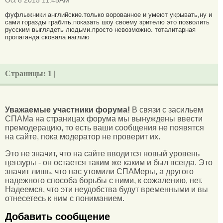
Oct 8 2015 11:45AM
фуфлыжники английские.только ворованное и умеют укрывать,ну и
сами горазды грабить.показать шоу своему зрителю это позволить
русским выглядеть людьми.просто невозможно. тоталитарная
пропаганда сковала наглию
Страницы:
1 |
Уважаемые участники форума!
В связи с засильем
СПАМа на страницах форума мы вынуждены ввести
премодерацию, то есть ваши сообщения не появятся
на сайте, пока модератор не проверит их.
Это не значит, что на сайте вводится новый уровень
цензуры - он остается таким же каким и был всегда. Это
значит лишь, что нас утомили СПАМеры, а другого
надежного способа борьбы с ними, к сожалению, нет.
Надеемся, что эти неудобства будут временными и вы
отнесетесь к ним с пониманием.
Добавить сообщение